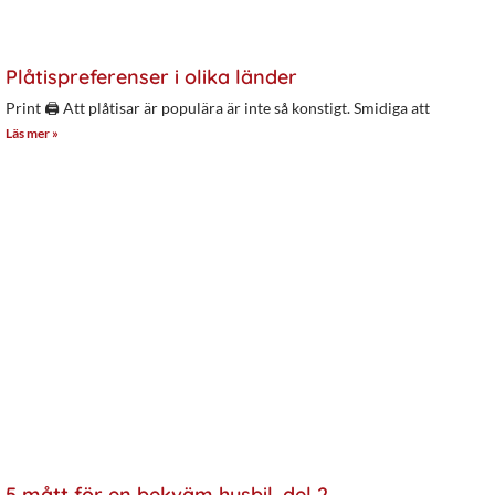
Plåtispreferenser i olika länder
Print 🖨 Att plåtisar är populära är inte så konstigt. Smidiga att
Läs mer »
5 mått för en bekväm husbil, del 2