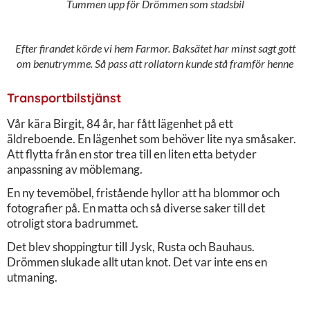
Tummen upp för Drömmen som stadsbil
Efter firandet körde vi hem Farmor. Baksätet har minst sagt gott
om benutrymme. Så pass att rollatorn kunde stå framför henne
Transportbilstjänst
Vår kära Birgit, 84 år, har fått lägenhet på ett
äldreboende. En lägenhet som behöver lite nya småsaker.
Att flytta från en stor trea till en liten etta betyder
anpassning av möblemang.
En ny tevemöbel, fristående hyllor att ha blommor och
fotografier på. En matta och så diverse saker till det
otroligt stora badrummet.
Det blev shoppingtur till Jysk, Rusta och Bauhaus.
Drömmen slukade allt utan knot. Det var inte ens en
utmaning.