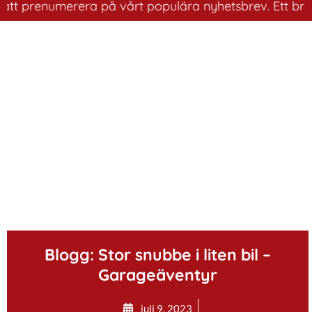
 prenumerera på vårt populära nyhetsbrev. Ett bra sätt 
.
Blogg: Stor snubbe i liten bil –
Garageäventyr
juli 9, 2023