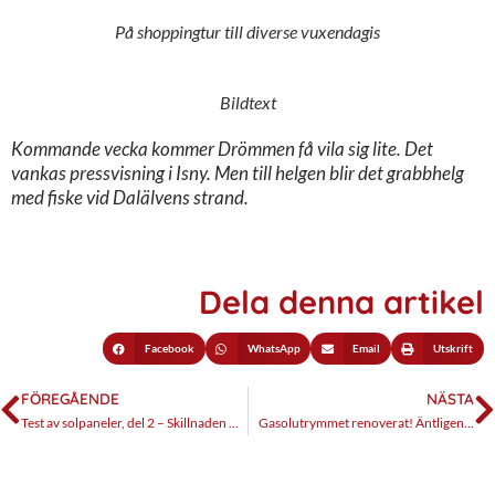
På shoppingtur till diverse vuxendagis
Bildtext
Kommande vecka kommer Drömmen få vila sig lite. Det
vankas pressvisning i Isny. Men till helgen blir det grabbhelg
med fiske vid Dalälvens strand.
Dela denna artikel
Facebook
WhatsApp
Email
Utskrift
FÖREGÅENDE
NÄSTA
Test av solpaneler, del 2 – Skillnaden mellan tjock och tunn panel
Gasolutrymmet renoverat! Äntligen…