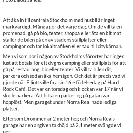
Att åka in till centrala Stockholm med husbil är inget
märkvärdigt. Många gör det varje dag. Om de vill ta en
promenad, gå på bio, teater, shoppa eller äta en bit mat
ställer de bilen på en av stadens ställplatser eller
campingar och tar lokaltrafiken eller taxi till citykärnan.
Men vi som bor i någon av Stockholms förorter har ingen
lust att betala för ett dygns camping eller ställplats för att
gå på restaurang, bio eller teater. Vi vill ta bilen dit,
parkera och sedan åka hem igen. Och det är precis vad vi
gjorde när Elliott ville fira sin 16:e födelsedag på Hard
Rock Café. Det var en torsdag och klockan var 17 när vi
skulle parkera. Att hitta en parkering på gatan var
hopplöst. Men garaget under Norra Real hade lediga
platser.
Eftersom Drömmen är 2 meter hög och Norra Reals
garage har en angiven takhöjd på 2,1 meter svängde vi
ner.