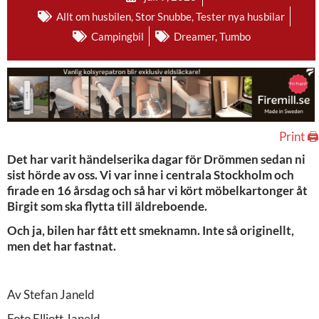
Allt om husbilen
,
Stor Snubbe
,
Tester nya husbilar
Campingbil
Dreamer
,
Tumbo
Print 🖨
Det har varit händelserika dagar för Drömmen sedan ni
sist hörde av oss. Vi var inne i centrala Stockholm och
firade en 16 årsdag och så har vi kört möbelkartonger åt
Birgit som ska flytta till äldreboende.
Och ja, bilen har fått ett smeknamn. Inte så originellt,
men det har fastnat.
Av Stefan Janeld
Foto Elliott Janeld