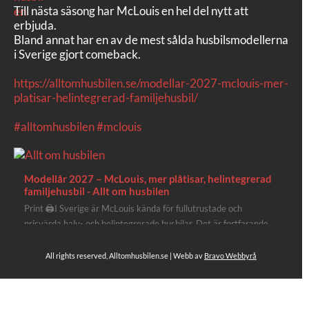
Till nästa säsong har McLouis en hel del nytt att
erbjuda.
Bland annat har en av de mest sålda husbilsmodellerna
i Sverige gjort comeback.
https://alltomhusbilen.se/modellar-2027-mclouis-mer-
platisar-helintegrerad-familjehusbil/
#alltomhusbilen
#mclouis
Modellår 2027 – McLouis, mer plåtisar, helintegrerad
familjehusbil - Allt om husbilen
Print 🖨I Sverige är McLouis kända för fullutrustade och
prisvärda halv- och helintegrerade husbilar. Det är fortfarande
där de lägger mest krut. Men till 2027 får även deras
plåtisutbud lite extra kärlek med hela 3 nya utrustningsnivåer.
All rights reserved, Alltomhusbilen.se | Webb av
Bravo Webbyrå
Av Stefan Janeld Det vimlar inte direkt av husb...
Se hela på Facebook