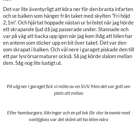
Det var lite äventyrligt att köra ner för den branta infarten
och se balken som hänger från taket med skylten ”Fri höjd
2,1m”. Och hjärtat hoppade nästan ur bröstet när jag hörde
ett skrapande ljud då jag passerade under. Stannade och
var på väg att backa upp igen när jag kom ihåg att bilen har
en antenn som sticker upp en bit över taket. Det var den
som skrapat i balken. Och väl nere i garaget piskade den till
ett par lysrörsarmaturer också. Så jag körde slalom mellan
dem. Såg nog lite lustigt ut.
På väg ner i garaget fick vi möte av en SUV. Men det var gott om
plats att mötas
Efter hamburgare, lökringar och en på tok för stor brownie med
vaniljglass var det skönt att ha bilen nära