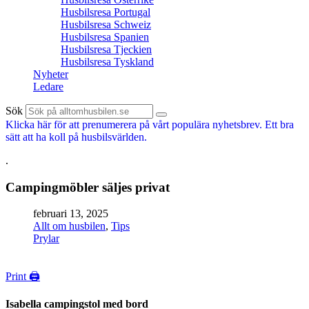
Husbilsresa Portugal
Husbilsresa Schweiz
Husbilsresa Spanien
Husbilsresa Tjeckien
Husbilsresa Tyskland
Nyheter
Ledare
Sök
Klicka här för att prenumerera på vårt populära nyhetsbrev. Ett bra
sätt att ha koll på husbilsvärlden.
.
Campingmöbler säljes privat
februari 13, 2025
Allt om husbilen
,
Tips
Prylar
Print 🖨
Isabella campingstol med bord