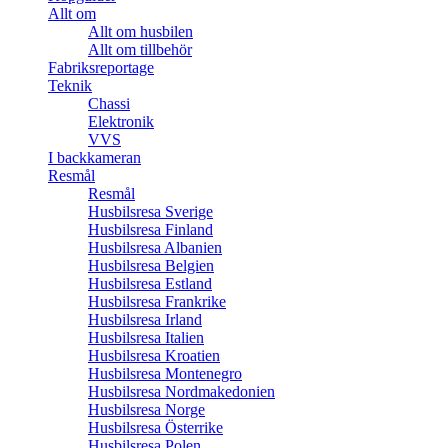
Allt om
Allt om husbilen
Allt om tillbehör
Fabriksreportage
Teknik
Chassi
Elektronik
VVS
I backkameran
Resmål
Resmål
Husbilsresa Sverige
Husbilsresa Finland
Husbilsresa Albanien
Husbilsresa Belgien
Husbilsresa Estland
Husbilsresa Frankrike
Husbilsresa Irland
Husbilsresa Italien
Husbilsresa Kroatien
Husbilsresa Montenegro
Husbilsresa Nordmakedonien
Husbilsresa Norge
Husbilsresa Österrike
Husbilsresa Polen