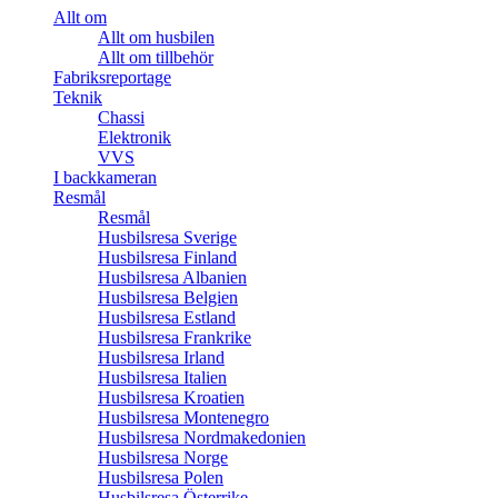
Allt om
Allt om husbilen
Allt om tillbehör
Fabriksreportage
Teknik
Chassi
Elektronik
VVS
I backkameran
Resmål
Resmål
Husbilsresa Sverige
Husbilsresa Finland
Husbilsresa Albanien
Husbilsresa Belgien
Husbilsresa Estland
Husbilsresa Frankrike
Husbilsresa Irland
Husbilsresa Italien
Husbilsresa Kroatien
Husbilsresa Montenegro
Husbilsresa Nordmakedonien
Husbilsresa Norge
Husbilsresa Polen
Husbilsresa Österrike