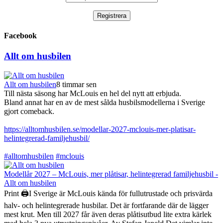
Facebook
Allt om husbilen
Allt om husbilen
8 timmar sen
Till nästa säsong har McLouis en hel del nytt att erbjuda.
Bland annat har en av de mest sålda husbilsmodellerna i Sverige
gjort comeback.
https://alltomhusbilen.se/modellar-2027-mclouis-mer-platisar-
helintegrerad-familjehusbil/
#alltomhusbilen
#mclouis
Modellår 2027 – McLouis, mer plåtisar, helintegrerad familjehusbil -
Allt om husbilen
Print 🖨I Sverige är McLouis kända för fullutrustade och prisvärda
halv- och helintegrerade husbilar. Det är fortfarande där de lägger
mest krut. Men till 2027 får även deras plåtisutbud lite extra kärlek