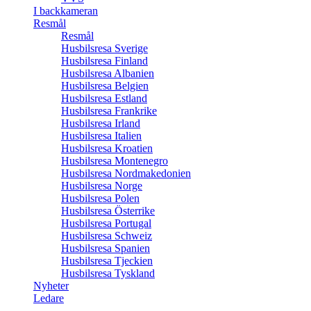
I backkameran
Resmål
Resmål
Husbilsresa Sverige
Husbilsresa Finland
Husbilsresa Albanien
Husbilsresa Belgien
Husbilsresa Estland
Husbilsresa Frankrike
Husbilsresa Irland
Husbilsresa Italien
Husbilsresa Kroatien
Husbilsresa Montenegro
Husbilsresa Nordmakedonien
Husbilsresa Norge
Husbilsresa Polen
Husbilsresa Österrike
Husbilsresa Portugal
Husbilsresa Schweiz
Husbilsresa Spanien
Husbilsresa Tjeckien
Husbilsresa Tyskland
Nyheter
Ledare