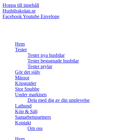
Hoppa till innehåll
Husbilsskolan.se
Facebook
Youtube
Envelope
Hem
Tester
Tester nya husbilar
Tester begagnade husbilar
Tester prylar
Gör det själv
Mässor
Köpguider
Stor Snubbe
Under markisen
Dela med dig av din upplevelse
Lathund
Köp & Sälj
Samarbetspartners
Kontakt
Om oss
Hem