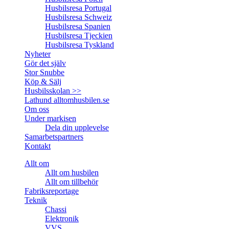
Husbilsresa Portugal
Husbilsresa Schweiz
Husbilsresa Spanien
Husbilsresa Tjeckien
Husbilsresa Tyskland
Nyheter
Gör det själv
Stor Snubbe
Köp & Sälj
Husbilsskolan >>
Lathund alltomhusbilen.se
Om oss
Under markisen
Dela din upplevelse
Samarbetspartners
Kontakt
Allt om
Allt om husbilen
Allt om tillbehör
Fabriksreportage
Teknik
Chassi
Elektronik
VVS