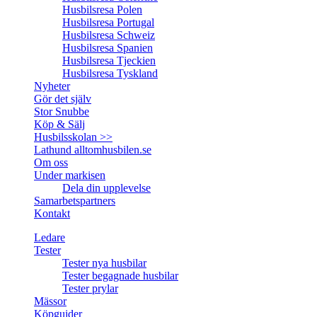
Husbilsresa Polen
Husbilsresa Portugal
Husbilsresa Schweiz
Husbilsresa Spanien
Husbilsresa Tjeckien
Husbilsresa Tyskland
Nyheter
Gör det själv
Stor Snubbe
Köp & Sälj
Husbilsskolan >>
Lathund alltomhusbilen.se
Om oss
Under markisen
Dela din upplevelse
Samarbetspartners
Kontakt
Ledare
Tester
Tester nya husbilar
Tester begagnade husbilar
Tester prylar
Mässor
Köpguider