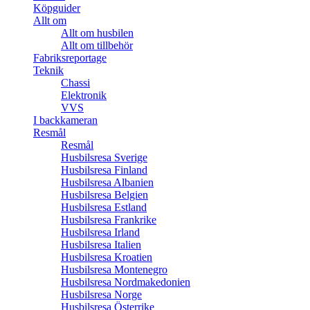
Köpguider
Allt om
Allt om husbilen
Allt om tillbehör
Fabriksreportage
Teknik
Chassi
Elektronik
VVS
I backkameran
Resmål
Resmål
Husbilsresa Sverige
Husbilsresa Finland
Husbilsresa Albanien
Husbilsresa Belgien
Husbilsresa Estland
Husbilsresa Frankrike
Husbilsresa Irland
Husbilsresa Italien
Husbilsresa Kroatien
Husbilsresa Montenegro
Husbilsresa Nordmakedonien
Husbilsresa Norge
Husbilsresa Österrike