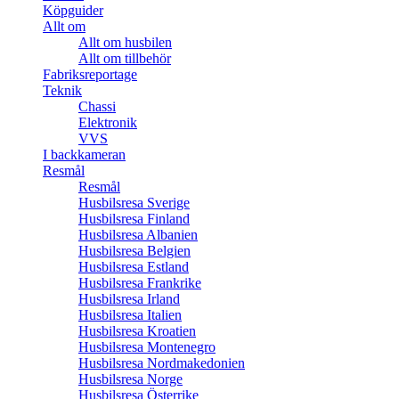
Köpguider
Allt om
Allt om husbilen
Allt om tillbehör
Fabriksreportage
Teknik
Chassi
Elektronik
VVS
I backkameran
Resmål
Resmål
Husbilsresa Sverige
Husbilsresa Finland
Husbilsresa Albanien
Husbilsresa Belgien
Husbilsresa Estland
Husbilsresa Frankrike
Husbilsresa Irland
Husbilsresa Italien
Husbilsresa Kroatien
Husbilsresa Montenegro
Husbilsresa Nordmakedonien
Husbilsresa Norge
Husbilsresa Österrike