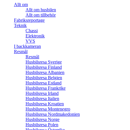
Allt om
Allt om husbilen
Allt om tillbehör
Fabriksreportage
Teknik
Chassi
Elektronik
VVS
I backkameran
Resmål
Resmål
Husbilsresa Sverige
Husbilsresa Finland
Husbilsresa Albanien
Husbilsresa Belgien
Husbilsresa Estland
Husbilsresa Frankrike
Husbilsresa Irland
Husbilsresa Italien
Husbilsresa Kroatien
Husbilsresa Montenegro
Husbilsresa Nordmakedonien
Husbilsresa Norge
Husbilsresa Polen
Husbilsresa Österrike