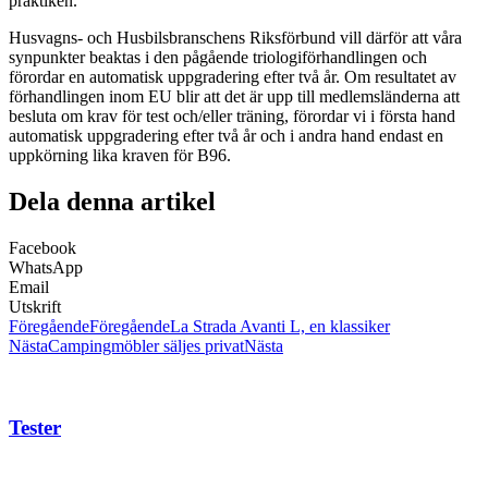
praktiken.
Husvagns- och Husbilsbranschens Riksförbund vill därför att våra
synpunkter beaktas i den pågående triologiförhandlingen och
förordar en automatisk uppgradering efter två år. Om resultatet av
förhandlingen inom EU blir att det är upp till medlemsländerna att
besluta om krav för test och/eller träning, förordar vi i första hand
automatisk uppgradering efter två år och i andra hand endast en
uppkörning lika kraven för B96.
Dela denna artikel
Facebook
WhatsApp
Email
Utskrift
Föregående
Föregående
La Strada Avanti L, en klassiker
Nästa
Campingmöbler säljes privat
Nästa
Tester