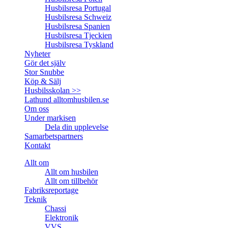
Husbilsresa Portugal
Husbilsresa Schweiz
Husbilsresa Spanien
Husbilsresa Tjeckien
Husbilsresa Tyskland
Nyheter
Gör det själv
Stor Snubbe
Köp & Sälj
Husbilsskolan >>
Lathund alltomhusbilen.se
Om oss
Under markisen
Dela din upplevelse
Samarbetspartners
Kontakt
Allt om
Allt om husbilen
Allt om tillbehör
Fabriksreportage
Teknik
Chassi
Elektronik
VVS