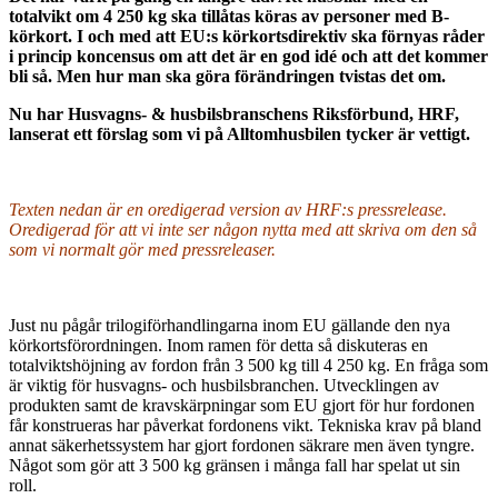
totalvikt om 4 250 kg ska tillåtas köras av personer med B-
körkort. I och med att EU:s körkortsdirektiv ska förnyas råder
i princip koncensus om att det är en god idé och att det kommer
bli så. Men hur man ska göra förändringen tvistas det om.
Nu har Husvagns- & husbilsbranschens Riksförbund, HRF,
lanserat ett förslag som vi på Alltomhusbilen tycker är vettigt.
Texten nedan är en oredigerad version av HRF:s pressrelease.
Oredigerad för att vi inte ser någon nytta med att skriva om den så
som vi normalt gör med pressreleaser.
Just nu pågår trilogiförhandlingarna inom EU gällande den nya
körkortsförordningen. Inom ramen för detta så diskuteras en
totalviktshöjning av fordon från 3 500 kg till 4 250 kg. En fråga som
är viktig för husvagns- och husbilsbranchen. Utvecklingen av
produkten samt de kravskärpningar som EU gjort för hur fordonen
får konstrueras har påverkat fordonens vikt. Tekniska krav på bland
annat säkerhetssystem har gjort fordonen säkrare men även tyngre.
Något som gör att 3 500 kg gränsen i många fall har spelat ut sin
roll.