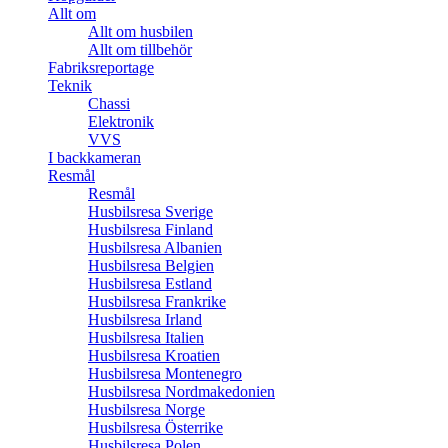
Allt om
Allt om husbilen
Allt om tillbehör
Fabriksreportage
Teknik
Chassi
Elektronik
VVS
I backkameran
Resmål
Resmål
Husbilsresa Sverige
Husbilsresa Finland
Husbilsresa Albanien
Husbilsresa Belgien
Husbilsresa Estland
Husbilsresa Frankrike
Husbilsresa Irland
Husbilsresa Italien
Husbilsresa Kroatien
Husbilsresa Montenegro
Husbilsresa Nordmakedonien
Husbilsresa Norge
Husbilsresa Österrike
Husbilsresa Polen