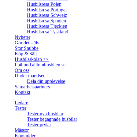
Husbilsresa Polen
Husbilsresa Portugal
Husbilsresa Schweiz
Husbilsresa Spanien
Husbilsresa Tjeckien
Husbilsresa Tyskland
Nyheter
Gör det själv
Stor Snubbe
Köp & Sälj
Husbilsskolan >>
Lathund alltomhusbilen.se
Om oss
Under markisen
Dela din upplevelse
Samarbetspartners
Kontakt
Ledare
Tester
Tester nya husbilar
Tester begagnade husbilar
Tester prylar
Mässor
Köpguider