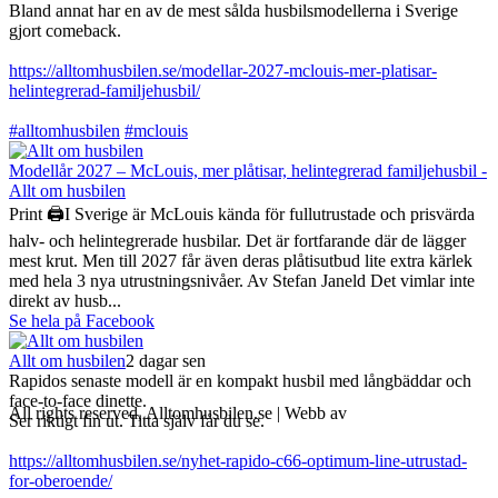
Bland annat har en av de mest sålda husbilsmodellerna i Sverige
gjort comeback.
https://alltomhusbilen.se/modellar-2027-mclouis-mer-platisar-
helintegrerad-familjehusbil/
#alltomhusbilen
#mclouis
Modellår 2027 – McLouis, mer plåtisar, helintegrerad familjehusbil -
Allt om husbilen
Print 🖨I Sverige är McLouis kända för fullutrustade och prisvärda
halv- och helintegrerade husbilar. Det är fortfarande där de lägger
mest krut. Men till 2027 får även deras plåtisutbud lite extra kärlek
med hela 3 nya utrustningsnivåer. Av Stefan Janeld Det vimlar inte
direkt av husb...
Se hela på Facebook
Allt om husbilen
2 dagar sen
Rapidos senaste modell är en kompakt husbil med långbäddar och
face-to-face dinette.
All rights reserved, Alltomhusbilen.se | Webb av
Bravo Webbyrå
Ser riktigt fin ut. Titta själv får du se.
https://alltomhusbilen.se/nyhet-rapido-c66-optimum-line-utrustad-
for-oberoende/