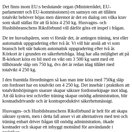
Det finns inom EU:s beslutande organ (Ministerrådet, EU-
parlamentet och EU-kommissionen) en samsyn om att tillåten
totalvikt behöver höjas men däremot är det en dialog om vilka krav
som skall ställas för att få köra 4 250 kg. Husvagns- och
Husbilsbranschens Riksförbund vill därför göra ett inspel i frågan.
De tre huvudspåren, som vi förstår det, är antingen träning, test eller
automatisk uppgradering efter två år. Vi vill här anslå att vi som
bransch helt står bakom automatisk uppgradering efter två år.
Körkort är i grunden en säkerhetsfråga. Idag har alla möjlighet att på
B-körkort köra en bil med en vikt om 3 500 kg samt med ett
tillhörande släp om 750 kg, dvs det är redan idag tillåtet med
totalvikt 4 250 kg.
I den framtida förordningen så kan man inte köra med 750kg släp
om fordonet har en totalvikt om 4 250 kg. Det innebär i praktiken att
totalviktshöjningen snarare skapar säkrare fordonsekipage mot idag.
Att då kräva test och/eller träning skapar onödig administration, blir
kostnadsdrivande och är kontraproduktivt säkerhetsmässigt.
Husvagns- och Husbilsbranschens Riksförbund är helt för att skapa
säkrare system, men i detta fall anser vi att alternativen med test och
träning enbart driver frågan till onödig administration, ökade
kostnader och skapar ett inbyggt motstånd för användande i