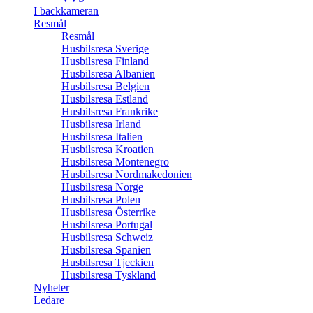
I backkameran
Resmål
Resmål
Husbilsresa Sverige
Husbilsresa Finland
Husbilsresa Albanien
Husbilsresa Belgien
Husbilsresa Estland
Husbilsresa Frankrike
Husbilsresa Irland
Husbilsresa Italien
Husbilsresa Kroatien
Husbilsresa Montenegro
Husbilsresa Nordmakedonien
Husbilsresa Norge
Husbilsresa Polen
Husbilsresa Österrike
Husbilsresa Portugal
Husbilsresa Schweiz
Husbilsresa Spanien
Husbilsresa Tjeckien
Husbilsresa Tyskland
Nyheter
Ledare