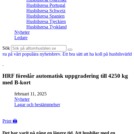
Husbilsresa Portugal
Husbilsresa Schweiz
Husbilsresa Spanien
Husbilsresa Tjeckien
Husbilsresa Tyskland
Nyheter
Ledare
Sök
 på vårt populära nyhetsbrev. Ett bra sätt att ha koll på husbilsvärlden.
.
HRF föreslår automatisk uppgradering till 4250 kg
med B-kort
februari 11, 2025
Nyheter
Lagar och bestämmelser
Print 🖨
Det har varit på gång en längre tid. Att husbilar med en