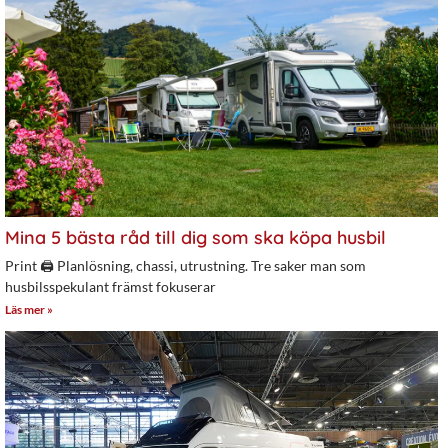
Mina 5 bästa råd till dig som ska köpa husbil
Print 🖨 Planlösning, chassi, utrustning. Tre saker man som
husbilsspekulant främst fokuserar
Läs mer »