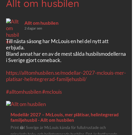
Allt om husbilen
Allt om husbilen
2 dagar sen
Till nästa säsong har McLouis en hel del nytt att
erbjuda.
Bland annat har en av de mest sålda husbilsmodellerna
i Sverige gjort comeback.
https://alltomhusbilen.se/modellar-2027-mclouis-mer-
platisar-helintegrerad-familjehusbil/
#alltomhusbilen
#mclouis
Modellår 2027 – McLouis, mer plåtisar, helintegrerad
familjehusbil - Allt om husbilen
Print 🖨I Sverige är McLouis kända för fullutrustade och
prisvärda halv- och helintegrerade husbilar. Det är fortfarande