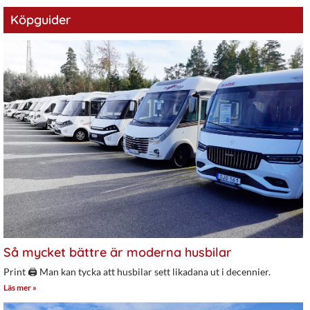
Köpguider
Så mycket bättre är moderna husbilar
Print 🖨 Man kan tycka att husbilar sett likadana ut i decennier.
Läs mer »