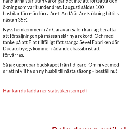
handlarna står utan varor går det inte att fortsätta den
ökning som varit under året. I augusti såldes 100
husbilar färre än förra året. Ändå är årets ökning hittills
nästan 35%.
Nyss hemkommen från Caravan Salon kan jag berätta
att försäljningen på mässan slår nya rekord. Och med
tanke på att Fiat tillfälligt fått stänga Sevel Fabriken där
Ducato byggs kommer rådande chassibrist att
förvärras.
Så jag upprepar budskapet från tidigare: Om ni vet med
er att ni vill ha en ny husbil till nästa säsong – beställ nu!
Här kan du ladda ner statistiken som pdf