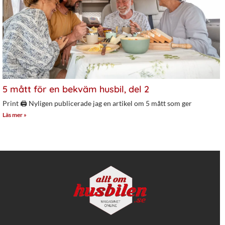
5 mått för en bekväm husbil, del 2
Print 🖨 Nyligen publicerade jag en artikel om 5 mått som ger
Läs mer »