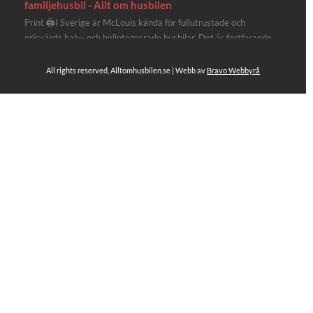
familjehusbil - Allt om husbilen
Print 🖨I Sverige är McLouis kända för fullutrustade och
prisvärda halv- och helintegrerade husbilar. Det är fortfarande
där de lägger mest krut. Men till 2027 får även deras
plåtisutbud lite extra kärlek med hela 3 nya utrustningsnivåer.
All rights reserved, Alltomhusbilen.se | Webb av
Bravo Webbyrå
Av Stefan Janeld Det vimlar inte direkt av husb...
4
Se hela på Facebook
Allt om husbilen
4 dagar sen
Rapidos senaste modell är en kompakt husbil med
långbäddar och face-to-face dinette.
Ser riktigt fin ut. Titta själv får du se.
https://alltomhusbilen.se/nyhet-rapido-c66-optimum-
line-utrustad-for-oberoende/
#alltomhusbilen
#rapido
#rapidoc66