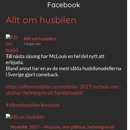
Facebook
Allt om husbilen
Allt om husbilen
3 dagar sen
Till nästa säsong har McLouis en hel del nytt att
erbjuda.
Bland annat har en av de mest sålda husbilsmodellerna
i Sverige gjort comeback.
https://alltomhusbilen.se/modellar-2027-mclouis-mer-
platisar-helintegrerad-familjehusbil/
#alltomhusbilen
#mclouis
Modellår 2027 – McLouis, mer plåtisar, helintegrerad