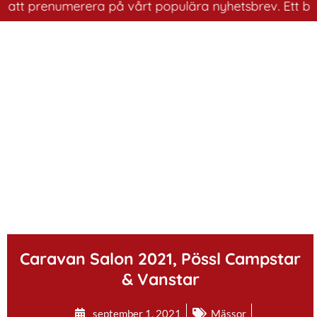
 att prenumerera på vårt populära nyhetsbrev. Ett bra s
.
Caravan Salon 2021, Pössl Campstar
& Vanstar
september 1, 2021
Mässor