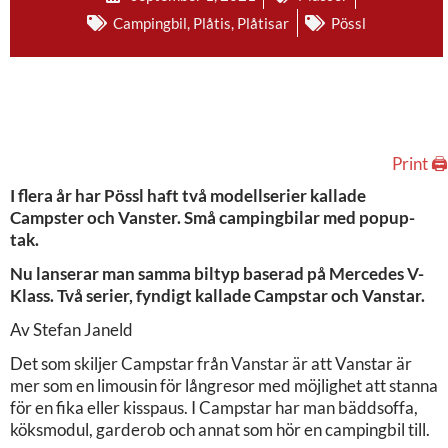
Campingbil
,
Plåtis
,
Plåtisar
Pössl
Print 🖨
I flera år har Pössl haft två modellserier kallade
Campster och Vanster. Små campingbilar med popup-
tak.
Nu lanserar man samma biltyp baserad på Mercedes V-
Klass. Två serier, fyndigt kallade Campstar och Vanstar.
Av Stefan Janeld
Det som skiljer Campstar från Vanstar är att Vanstar är
mer som en limousin för långresor med möjlighet att stanna
för en fika eller kisspaus. I Campstar har man bäddsoffa,
köksmodul, garderob och annat som hör en campingbil till.