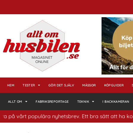
HEM
TESTER
GÖR DET SJÄLV
MÄSSOR
KÖPGUIDER
ALLT OM
FABRIKSREPORTAGE
TEKNIK
I BACKKAMERAN
rt populära nyhetsbrev. Ett bra sätt att ha koll på hus