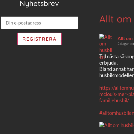
Nyhetsbrev
Allt om
Allt om
2 dagar se
Till nästa säson
erbjuda.
Bland annat har
husbilsmodeller
https://alltomh
mclouis-mer-pla
familjehusbil/
#alltomhusbile