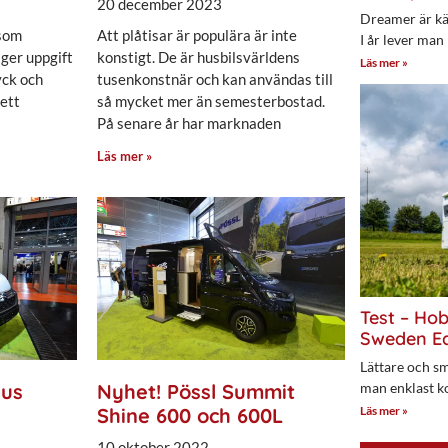
20 december 2023
Dreamer är kän
 som
Att plåtisar är populära är inte
I år lever man
iger uppgift
konstigt. De är husbilsvärldens
Läs mer »
yck och
tusenkonstnär och kan användas till
 ett
så mycket mer än semesterbostad.
På senare år har marknaden
Läs mer »
Test – Ho
Sweden Ed
Lättare och sm
man enklast k
lus
Nyhet! Pössl Summit
Läs mer »
Shine 600 och 600L
10 oktober 2022