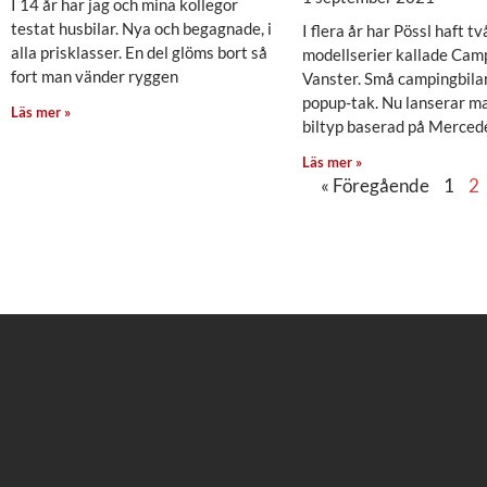
I 14 år har jag och mina kollegor
testat husbilar. Nya och begagnade, i
I flera år har Pössl haft tv
alla prisklasser. En del glöms bort så
modellserier kallade Cam
fort man vänder ryggen
Vanster. Små campingbila
popup-tak. Nu lanserar 
Läs mer »
biltyp baserad på Mercede
Läs mer »
« Föregående
1
2