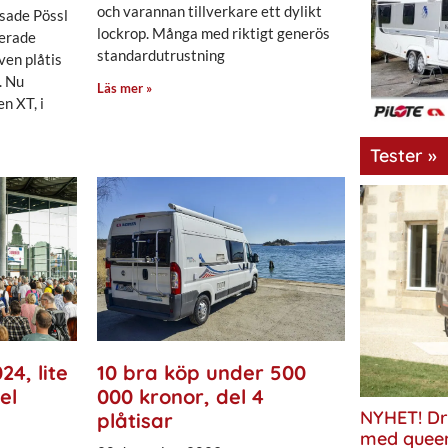
och varannan tillverkare ett dylikt
sade Pössl
lockrop. Många med riktigt generös
serade
standardutrustning
ven plåtis
. Nu
Läs mer »
n XT, i
Tester »
4, lite
10 bra köp under 500
el
000 kronor, del 4
NYHET! Dr
plåtisar
med quee