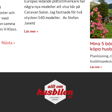
Europas ledande plåtistillverkare har
några nya modeller att visa här på
å
Caravan Salon. Jag fastnade för två
pster och
stycken 540 modeller. Av Stefan
r med
Janeld
man samma
s V-Klass.
Läs mer »
Nästa »
Mina 5 bäs
köpa husb
Planlösning, c
husbilsspekul
Läs mer »