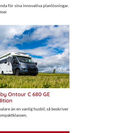
da för sina innovativa planlösningar.
 mer
bby Ontour C 680 GE
ition
alare än en vanlig husbil, så beskriver
ompaktklassen.