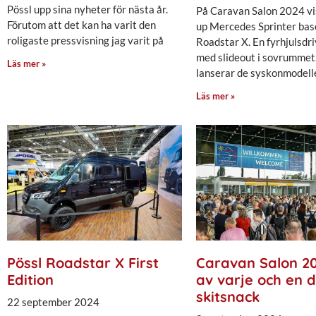
Pössl upp sina nyheter för nästa år.
På Caravan Salon 2024 vi
Förutom att det kan ha varit den
up Mercedes Sprinter ba
roligaste pressvisning jag varit på
Roadstar X. En fyrhjulsdri
med slideout i sovrummet
Läs mer »
lanserar de syskonmodelle
Läs mer »
Pössl Roadstar X First
Caravan Salon 202
Edition
av varje och en d
skitsnack
22 september 2024