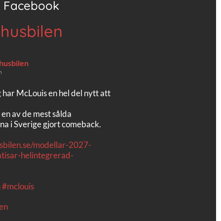
Facebook
 husbilen
 husbilen
n
g har McLouis en hel del nytt att
 en av de mest sålda
na i Sverige gjort comeback.
usbilen.se/modellar-2027-
tisar-helintegrerad-
n
#mclouis