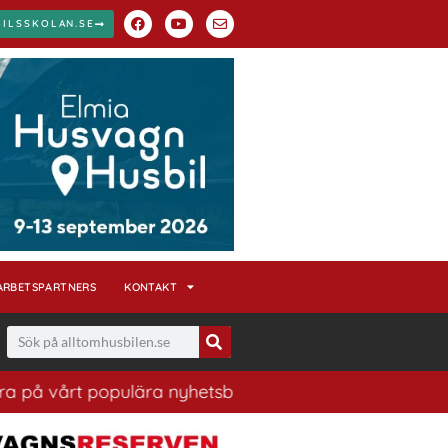
BILSSKOLAN.SE
ARBETSPARTNERS
KONTAKT
t populära nyhetsbrev. Ett bra sätt att ha koll på husb