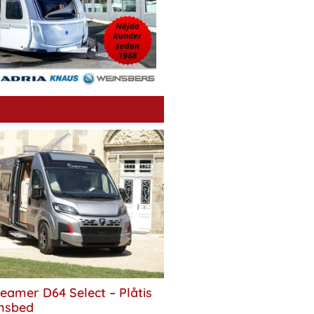
eamer D64 Select – Plåtis
nsbed