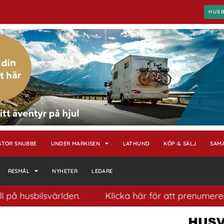
HUS
STOR SNUBBE
UNDER MARKISEN
LATHUND
KÖP & SÄLJ
SAM
RESMÅL
NYHETER
LEDARE
bilsvärlden.
Klicka här för att prenumerera på vår