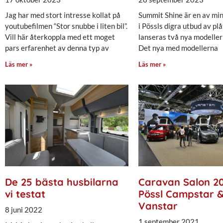
Jag har med stort intresse kollat på
Summit Shine är en av min
youtubefilmen “Stor snubbe i liten bil”.
i Pössls digra utbud av plåt
Vill här återkoppla med ett moget
lanseras två nya modeller 
pars erfarenhet av denna typ av
Det nya med modellerna
Läs mer »
Läs mer »
De 25 bästa husbilarna
Caravan Salon 20
vi testat
Pössl Campstar 
Vanstar
8 juni 2022
1 september 2021