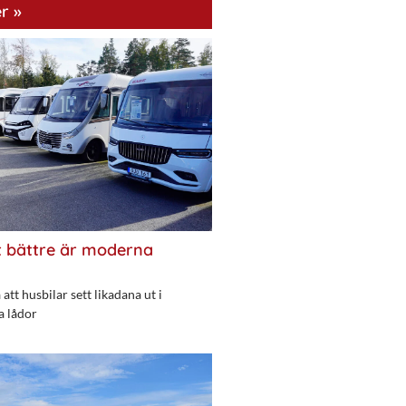
r »
 bättre är moderna
att husbilar sett likadana ut i
a lådor