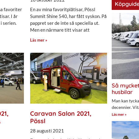
Köpguide
a favoriter
En av mina favoritplåtisar, Pössl
isar. I år
Summit Shine 540, har fått syskon. På
i serien.
pappret ser de inte så speciella ut.
Men en närmare titt visar att
Läs mer »
Så mycket
husbilar
Man kan tycka 
decennier. Vit
21,
Caravan Salon 2021,
Läs mer »
&
Pössl
28 augusti 2021