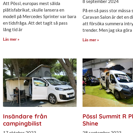
8 september 2024
Att Pössl, europas mest sålda
plåtisfabrikat, skulle lansera en
På en så pass stor mässa
modell på Mercedes Sprinter var bara
Caravan Salon är det en d
en tidsfråga. Att det tagit så pass
att försöka summera intr
lång tid är
trender. Men jag ska göra
Läs mer »
Läs mer »
Insändare från
Pössl Summit R P
campingbilist
Shine
17 oktober 2023
28 september 2023