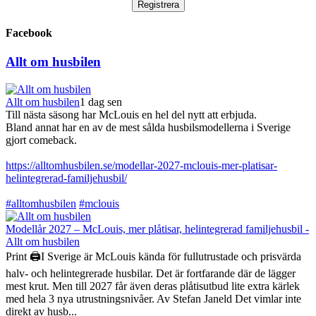
Facebook
Allt om husbilen
Allt om husbilen
1 dag sen
Till nästa säsong har McLouis en hel del nytt att erbjuda.
Bland annat har en av de mest sålda husbilsmodellerna i Sverige
gjort comeback.
https://alltomhusbilen.se/modellar-2027-mclouis-mer-platisar-
helintegrerad-familjehusbil/
#alltomhusbilen
#mclouis
Modellår 2027 – McLouis, mer plåtisar, helintegrerad familjehusbil -
Allt om husbilen
Print 🖨I Sverige är McLouis kända för fullutrustade och prisvärda
halv- och helintegrerade husbilar. Det är fortfarande där de lägger
mest krut. Men till 2027 får även deras plåtisutbud lite extra kärlek
med hela 3 nya utrustningsnivåer. Av Stefan Janeld Det vimlar inte
direkt av husb...