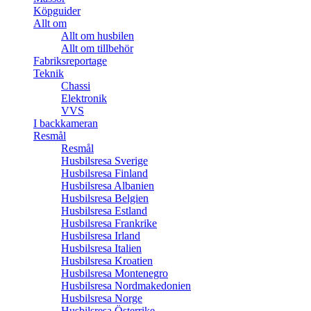
Köpguider
Allt om
Allt om husbilen
Allt om tillbehör
Fabriksreportage
Teknik
Chassi
Elektronik
VVS
I backkameran
Resmål
Resmål
Husbilsresa Sverige
Husbilsresa Finland
Husbilsresa Albanien
Husbilsresa Belgien
Husbilsresa Estland
Husbilsresa Frankrike
Husbilsresa Irland
Husbilsresa Italien
Husbilsresa Kroatien
Husbilsresa Montenegro
Husbilsresa Nordmakedonien
Husbilsresa Norge
Husbilsresa Österrike