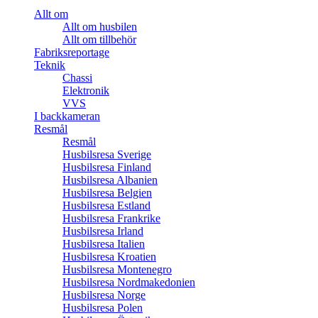
Allt om
Allt om husbilen
Allt om tillbehör
Fabriksreportage
Teknik
Chassi
Elektronik
VVS
I backkameran
Resmål
Resmål
Husbilsresa Sverige
Husbilsresa Finland
Husbilsresa Albanien
Husbilsresa Belgien
Husbilsresa Estland
Husbilsresa Frankrike
Husbilsresa Irland
Husbilsresa Italien
Husbilsresa Kroatien
Husbilsresa Montenegro
Husbilsresa Nordmakedonien
Husbilsresa Norge
Husbilsresa Polen