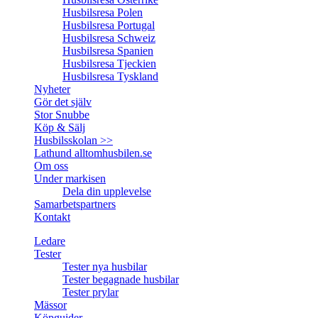
Husbilsresa Polen
Husbilsresa Portugal
Husbilsresa Schweiz
Husbilsresa Spanien
Husbilsresa Tjeckien
Husbilsresa Tyskland
Nyheter
Gör det själv
Stor Snubbe
Köp & Sälj
Husbilsskolan >>
Lathund alltomhusbilen.se
Om oss
Under markisen
Dela din upplevelse
Samarbetspartners
Kontakt
Ledare
Tester
Tester nya husbilar
Tester begagnade husbilar
Tester prylar
Mässor
Köpguider