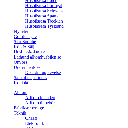
Husbilsresa Polen
Husbilsresa Portugal
Husbilsresa Schweiz
Husbilsresa Spanien
Husbilsresa Tjeckien
Husbilsresa Tyskland
Nyheter
Gör det själv
Stor Snubbe
Köp & Sälj
Husbilsskolan >>
Lathund alltomhusbilen.se
Om oss
Under markisen
Dela din upplevelse
Samarbetspartners
Kontakt
Allt om
Allt om husbilen
Allt om tillbehör
Fabriksreportage
Teknik
Chassi
Elektronik