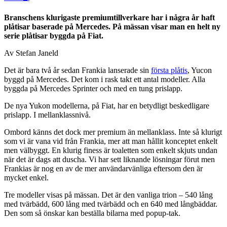
Branschens klurigaste premiumtillverkare har i några år haft
plåtisar baserade på Mercedes. På mässan visar man en helt ny
serie plåtisar byggda på Fiat.
Av Stefan Janeld
Det är bara två år sedan Frankia lanserade sin
första plåtis
, Yucon
byggd på Mercedes. Det kom i rask takt ett antal modeller. Alla
byggda på Mercedes Sprinter och med en tung prislapp.
De nya Yukon modellerna, på Fiat, har en betydligt beskedligare
prislapp. I mellanklassnivå.
Ombord känns det dock mer premium än mellanklass. Inte så klurigt
som vi är vana vid från Frankia, mer att man hållit konceptet enkelt
men välbyggt. En klurig finess är toaletten som enkelt skjuts undan
när det är dags att duscha. Vi har sett liknande lösningar förut men
Frankias är nog en av de mer användarvänliga eftersom den är
mycket enkel.
Tre modeller visas på mässan. Det är den vanliga trion – 540 lång
med tvärbädd, 600 lång med tvärbädd och en 640 med långbäddar.
Den som så önskar kan beställa bilarna med popup-tak.