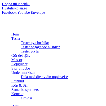
Hoppa till innehåll
Husbilsskolan.se
Facebook
Youtube
Envelope
Hem
Tester
Tester nya husbilar
Tester begagnade husbilar
Tester prylar
Gör det själv
Mässor
Köpguider
Stor Snubbe
Under markisen
Dela med dig av din upplevelse
Lathund
Köp & Sälj
Samarbetspartners
Kontakt
Om oss