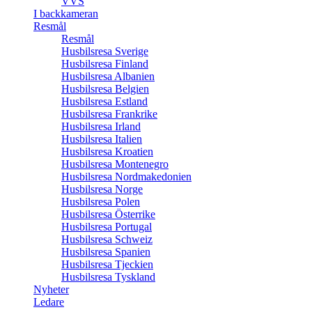
VVS
I backkameran
Resmål
Resmål
Husbilsresa Sverige
Husbilsresa Finland
Husbilsresa Albanien
Husbilsresa Belgien
Husbilsresa Estland
Husbilsresa Frankrike
Husbilsresa Irland
Husbilsresa Italien
Husbilsresa Kroatien
Husbilsresa Montenegro
Husbilsresa Nordmakedonien
Husbilsresa Norge
Husbilsresa Polen
Husbilsresa Österrike
Husbilsresa Portugal
Husbilsresa Schweiz
Husbilsresa Spanien
Husbilsresa Tjeckien
Husbilsresa Tyskland
Nyheter
Ledare