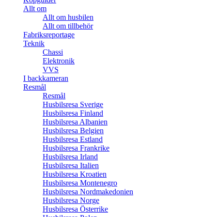
Allt om
Allt om husbilen
Allt om tillbehör
Fabriksreportage
Teknik
Chassi
Elektronik
VVS
I backkameran
Resmål
Resmål
Husbilsresa Sverige
Husbilsresa Finland
Husbilsresa Albanien
Husbilsresa Belgien
Husbilsresa Estland
Husbilsresa Frankrike
Husbilsresa Irland
Husbilsresa Italien
Husbilsresa Kroatien
Husbilsresa Montenegro
Husbilsresa Nordmakedonien
Husbilsresa Norge
Husbilsresa Österrike