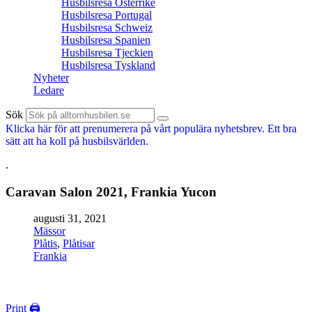
Husbilsresa Österrike
Husbilsresa Portugal
Husbilsresa Schweiz
Husbilsresa Spanien
Husbilsresa Tjeckien
Husbilsresa Tyskland
Nyheter
Ledare
Sök
Klicka här för att prenumerera på vårt populära nyhetsbrev. Ett bra
sätt att ha koll på husbilsvärlden.
.
Caravan Salon 2021, Frankia Yucon
augusti 31, 2021
Mässor
Plåtis
,
Plåtisar
Frankia
Print 🖨