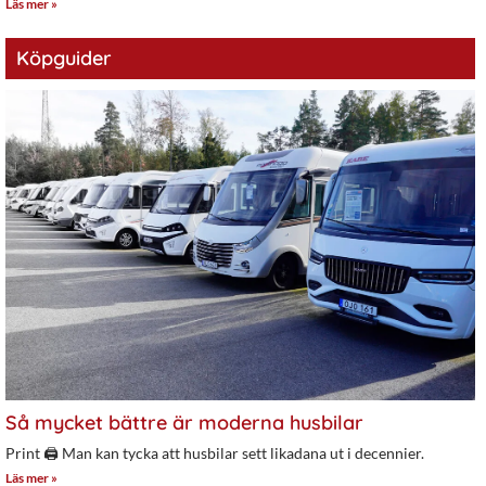
Läs mer »
Köpguider
Så mycket bättre är moderna husbilar
Print 🖨 Man kan tycka att husbilar sett likadana ut i decennier.
Läs mer »