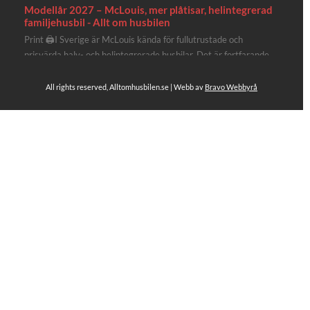
Modellår 2027 – McLouis, mer plåtisar, helintegrerad
familjehusbil - Allt om husbilen
Print 🖨I Sverige är McLouis kända för fullutrustade och
prisvärda halv- och helintegrerade husbilar. Det är fortfarande
där de lägger mest krut. Men till 2027 får även deras
plåtisutbud lite extra kärlek med hela 3 nya utrustningsnivåer.
All rights reserved, Alltomhusbilen.se | Webb av
Bravo Webbyrå
Av Stefan Janeld Det vimlar inte direkt av husb...
4
Se hela på Facebook
Allt om husbilen
3 dagar sen
Rapidos senaste modell är en kompakt husbil med
långbäddar och face-to-face dinette.
Ser riktigt fin ut. Titta själv får du se.
https://alltomhusbilen.se/nyhet-rapido-c66-optimum-
line-utrustad-for-oberoende/
#alltomhusbilen
#rapido
#rapidoc66