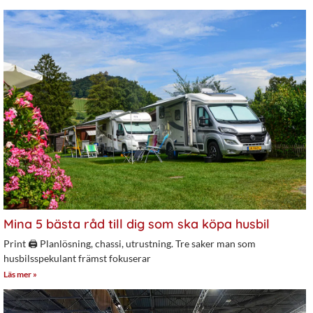
Mina 5 bästa råd till dig som ska köpa husbil
Print 🖨 Planlösning, chassi, utrustning. Tre saker man som
husbilsspekulant främst fokuserar
Läs mer »