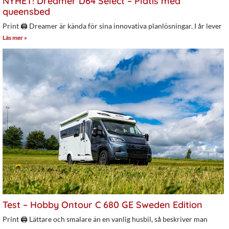
NYHET! Dreamer D64 Select – Plåtis med
queensbed
Print 🖨 Dreamer är kända för sina innovativa planlösningar. I år lever
Läs mer »
Test – Hobby Ontour C 680 GE Sweden Edition
Print 🖨 Lättare och smalare än en vanlig husbil, så beskriver man