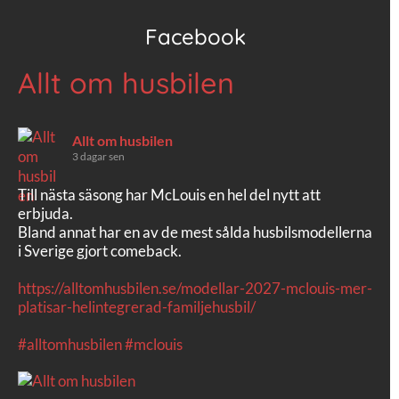
Facebook
Allt om husbilen
Allt om husbilen
3 dagar sen
Till nästa säsong har McLouis en hel del nytt att
erbjuda.
Bland annat har en av de mest sålda husbilsmodellerna
i Sverige gjort comeback.
https://alltomhusbilen.se/modellar-2027-mclouis-mer-
platisar-helintegrerad-familjehusbil/
#alltomhusbilen
#mclouis