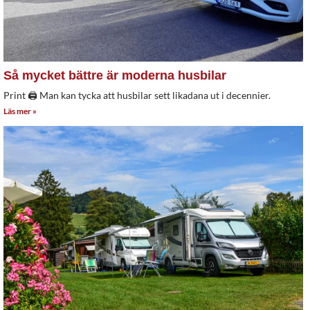
Så mycket bättre är moderna husbilar
Print 🖨 Man kan tycka att husbilar sett likadana ut i decennier.
Läs mer »