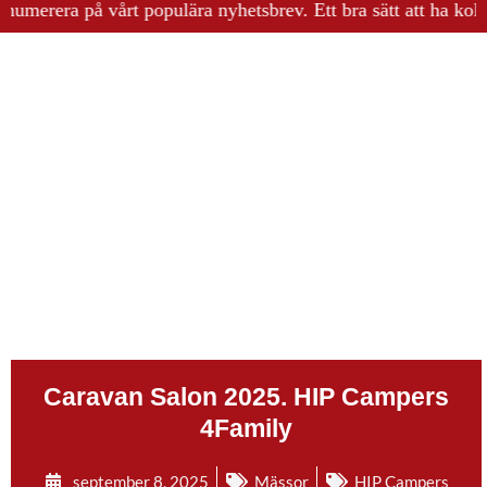
erera på vårt populära nyhetsbrev. Ett bra sätt att ha koll på 
.
Caravan Salon 2025. HIP Campers
4Family
september 8, 2025
Mässor
HIP Campers