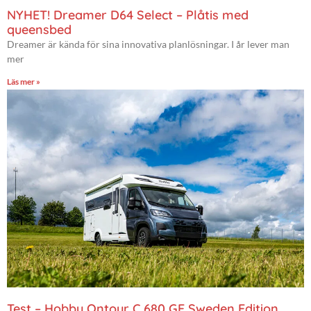
NYHET! Dreamer D64 Select – Plåtis med
queensbed
Dreamer är kända för sina innovativa planlösningar. I år lever man
mer
Läs mer »
Test – Hobby Ontour C 680 GE Sweden Edition