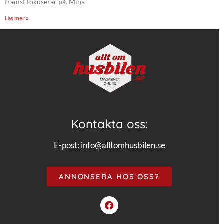
främst fokuserar på. Mina
Läs mer »
Kontakta oss:
E-post:
info@alltomhusbilen.se
ANNONSERA HOS OSS?