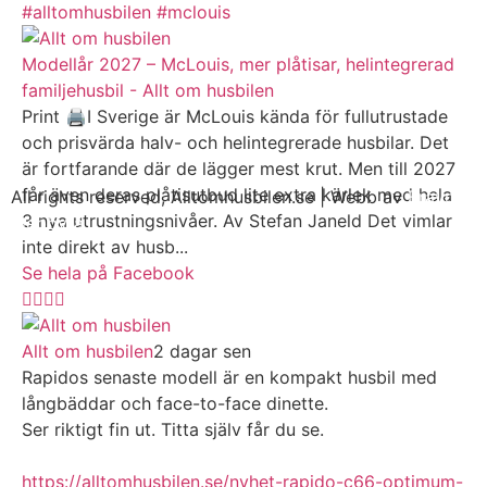
#alltomhusbilen
#mclouis
Modellår 2027 – McLouis, mer plåtisar, helintegrerad
familjehusbil - Allt om husbilen
Print 🖨I Sverige är McLouis kända för fullutrustade
och prisvärda halv- och helintegrerade husbilar. Det
är fortfarande där de lägger mest krut. Men till 2027
får även deras plåtisutbud lite extra kärlek med hela
All rights reserved, Alltomhusbilen.se | Webb av
Bravo
3 nya utrustningsnivåer. Av Stefan Janeld Det vimlar
Webbyrå
inte direkt av husb...
Se hela på Facebook
Allt om husbilen
2 dagar sen
Rapidos senaste modell är en kompakt husbil med
långbäddar och face-to-face dinette.
Ser riktigt fin ut. Titta själv får du se.
https://alltomhusbilen.se/nyhet-rapido-c66-optimum-