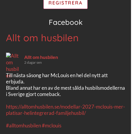
Facebook
Allt om husbilen
Allt om husbilen
2 dagar sen
Till nästa säsong har McLouis en hel del nytt att
erbjuda.
Bland annat har en av de mest sålda husbilsmodellerna
i Sverige gjort comeback.
https://alltomhusbilen.se/modellar-2027-mclouis-mer-
platisar-helintegrerad-familjehusbil/
#alltomhusbilen
#mclouis