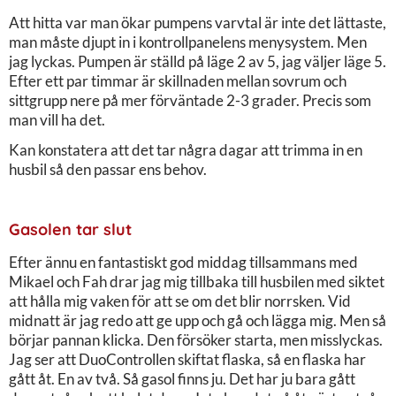
Att hitta var man ökar pumpens varvtal är inte det lättaste,
man måste djupt in i kontrollpanelens menysystem. Men
jag lyckas. Pumpen är ställd på läge 2 av 5, jag väljer läge 5.
Efter ett par timmar är skillnaden mellan sovrum och
sittgrupp nere på mer förväntade 2-3 grader. Precis som
man vill ha det.
Kan konstatera att det tar några dagar att trimma in en
husbil så den passar ens behov.
Gasolen tar slut
Efter ännu en fantastiskt god middag tillsammans med
Mikael och Fah drar jag mig tillbaka till husbilen med siktet
att hålla mig vaken för att se om det blir norrsken. Vid
midnatt är jag redo att ge upp och gå och lägga mig. Men så
börjar pannan klicka. Den försöker starta, men misslyckas.
Jag ser att DuoControllen skiftat flaska, så en flaska har
gått åt. En av två. Så gasol finns ju. Det har ju bara gått