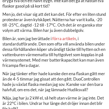
dryga två och ett halvt dygn. Inte kan det gå åt nästan två
flaskor gasol på så kort tid?
Men jo, det visar sig att det kan det. För efter en liten stund
protesterar även kylskåpet. Nätterna har varit kalla, -20
till -25°C, dagtid -12 till -17°C. Och det är en ganska stor
volym att värma. Bilen har ju även dubbelgolv.
Bilen är, som jag berättade i
förra artikeln
, i
standardutförande. Den som ofta vill använda bilen under
dessa förhållanden köper utvändigt täcke till hytten och en
vattenburen värmematta till hyttgolvet som kopplas in på
värmesystemet. Med mer batterikapacitet kan man även
fricampa flera dagar.
När jag tänker efter hade kanske den ena flaskan gått mer
än de 4-5 timmar jag gissat att den gått. DuoControllen
hade ju växlat flaska medan jag sov. Kanske var den bara
halvfull, om ens det, när jag lämnade Hudiksvall?
Nåja, jag har ju 2 kW el, så helt utan värme är jag inte. Det
är 22°C i bilen. Undrar hur länge det dröjer innan det blir
för kallt?