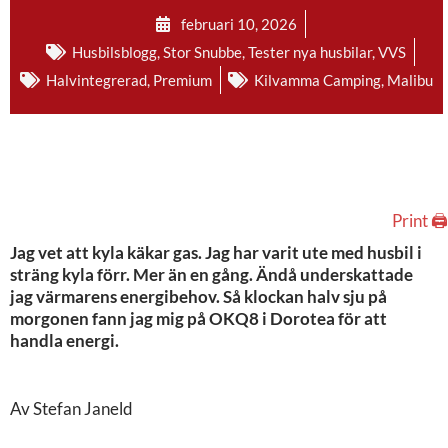
februari 10, 2026
Husbilsblogg
,
Stor Snubbe
,
Tester nya husbilar
,
VVS
Halvintegrerad
,
Premium
Kilvamma Camping
,
Malibu
Print 🖨
Jag vet att kyla käkar gas. Jag har varit ute med husbil i
sträng kyla förr. Mer än en gång. Ändå underskattade
jag värmarens energibehov. Så klockan halv sju på
morgonen fann jag mig på OKQ8 i Dorotea för att
handla energi.
Av Stefan Janeld