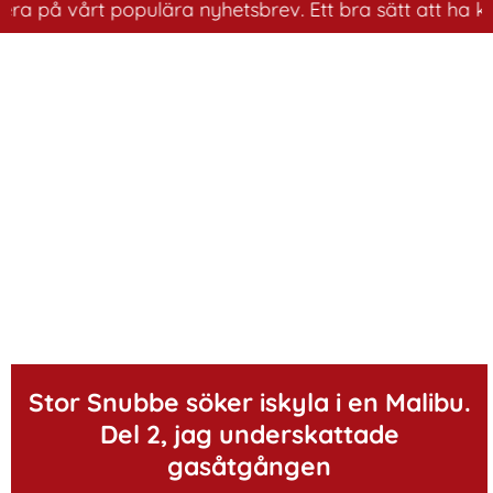
 vårt populära nyhetsbrev. Ett bra sätt att ha koll på 
.
Stor Snubbe söker iskyla i en Malibu.
Del 2, jag underskattade
gasåtgången