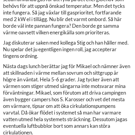
behövs för att uppnå önskad temperatur. Men det tycks
inte fungera. Så jag växlar till gasprioritet, fortfarande
med 2 kW el i tillägg. Nu blir det varmt ombord. Så här
borde väl inte pannan fungera? Den borde ge samma
värme oavsett vilken energikälla som prioriteras.
Jag diskuterar saken med kollega Stig och han håller med.
Nu spelar det ju egentligen ingen roll, jag accepterar
tingens ordning.
Nästa dags lunch berättar jag för Mikael och nämner även
att skillnaden i värme mellan sovrum och sittgrupp är
högre än väntat. Hela 5-6 grader. Jag tycker även att
värmen som stiger utmed sängarna inte motsvarar mina
förväntningar. Mikael, som förutom att driva campingen
även bygger campers hos S. Karosser och vet det mesta
om värmare, tipsar om att öka cirkulationspumpens
varvtal. Då ökar flödet i systemet så man har varmare
vatten utmed hela systemets sträckning. Dessutom jagas
eventuella luftbubblor bort som annars kan störa
cirkulationen.