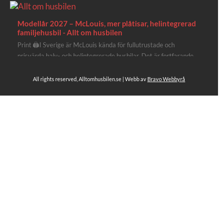
Modellår 2027 – McLouis, mer plåtisar, helintegrerad
familjehusbil - Allt om husbilen
Print 🖨I Sverige är McLouis kända för fullutrustade och
prisvärda halv- och helintegrerade husbilar. Det är fortfarande
där de lägger mest krut. Men till 2027 får även deras
plåtisutbud lite extra kärlek med hela 3 nya utrustningsnivåer.
All rights reserved, Alltomhusbilen.se | Webb av
Bravo Webbyrå
Av Stefan Janeld Det vimlar inte direkt av husb...
Se hela på Facebook
Allt om husbilen
3 dagar sen
Rapidos senaste modell är en kompakt husbil med
långbäddar och face-to-face dinette.
Ser riktigt fin ut. Titta själv får du se.
https://alltomhusbilen.se/nyhet-rapido-c66-optimum-
line-utrustad-for-oberoende/