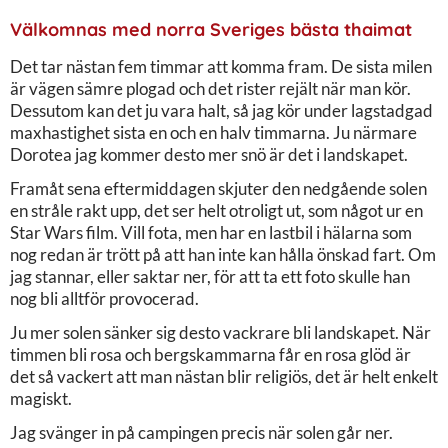
Välkomnas med norra Sveriges bästa thaimat
Det tar nästan fem timmar att komma fram. De sista milen
är vägen sämre plogad och det rister rejält när man kör.
Dessutom kan det ju vara halt, så jag kör under lagstadgad
maxhastighet sista en och en halv timmarna. Ju närmare
Dorotea jag kommer desto mer snö är det i landskapet.
Framåt sena eftermiddagen skjuter den nedgående solen
en stråle rakt upp, det ser helt otroligt ut, som något ur en
Star Wars film. Vill fota, men har en lastbil i hälarna som
nog redan är trött på att han inte kan hålla önskad fart. Om
jag stannar, eller saktar ner, för att ta ett foto skulle han
nog bli alltför provocerad.
Ju mer solen sänker sig desto vackrare bli landskapet. När
timmen bli rosa och bergskammarna får en rosa glöd är
det så vackert att man nästan blir religiös, det är helt enkelt
magiskt.
Jag svänger in på campingen precis när solen går ner.