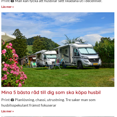
Print 🖨 Man kan tycka att husbilar sett likadana ut i decennier.
Läs mer »
Mina 5 bästa råd till dig som ska köpa husbil
Print 🖨 Planlösning, chassi, utrustning. Tre saker man som
husbilsspekulant främst fokuserar
Läs mer »