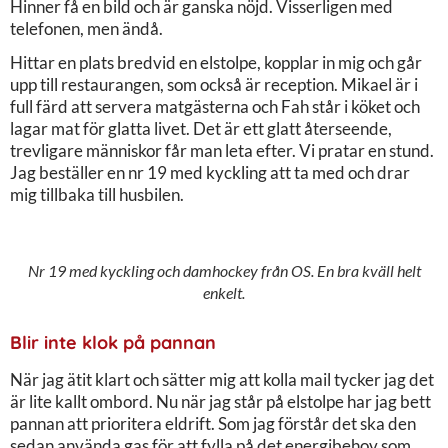
Hinner få en bild och är ganska nöjd. Visserligen med
telefonen, men ändå.
Hittar en plats bredvid en elstolpe, kopplar in mig och går
upp till restaurangen, som också är reception. Mikael är i
full färd att servera matgästerna och Fah står i köket och
lagar mat för glatta livet. Det är ett glatt återseende,
trevligare människor får man leta efter. Vi pratar en stund.
Jag beställer en nr 19 med kyckling att ta med och drar
mig tillbaka till husbilen.
Nr 19 med kyckling och damhockey från OS. En bra kväll helt
enkelt.
Blir inte klok på pannan
När jag ätit klart och sätter mig att kolla mail tycker jag det
är lite kallt ombord. Nu när jag står på elstolpe har jag bett
pannan att prioritera eldrift. Som jag förstår det ska den
sedan använda gas för att fylla på det energibehov som