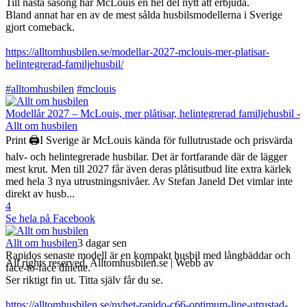
Till nästa säsong har McLouis en hel del nytt att erbjuda.
Bland annat har en av de mest sålda husbilsmodellerna i Sverige
gjort comeback.
https://alltomhusbilen.se/modellar-2027-mclouis-mer-platisar-
helintegrerad-familjehusbil/
#alltomhusbilen
#mclouis
Modellår 2027 – McLouis, mer plåtisar, helintegrerad familjehusbil -
Allt om husbilen
Print 🖨I Sverige är McLouis kända för fullutrustade och prisvärda
halv- och helintegrerade husbilar. Det är fortfarande där de lägger
mest krut. Men till 2027 får även deras plåtisutbud lite extra kärlek
med hela 3 nya utrustningsnivåer. Av Stefan Janeld Det vimlar inte
direkt av husb...
4
Se hela på Facebook
Allt om husbilen
3 dagar sen
Rapidos senaste modell är en kompakt husbil med långbäddar och
All rights reserved, Alltomhusbilen.se | Webb av
Bravo Webbyrå
face-to-face dinette.
Ser riktigt fin ut. Titta själv får du se.
https://alltomhusbilen.se/nyhet-rapido-c66-optimum-line-utrustad-