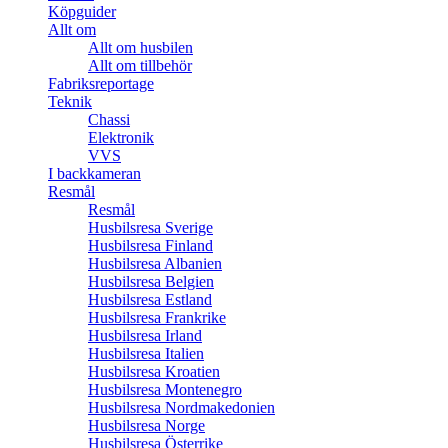
Köpguider
Allt om
Allt om husbilen
Allt om tillbehör
Fabriksreportage
Teknik
Chassi
Elektronik
VVS
I backkameran
Resmål
Resmål
Husbilsresa Sverige
Husbilsresa Finland
Husbilsresa Albanien
Husbilsresa Belgien
Husbilsresa Estland
Husbilsresa Frankrike
Husbilsresa Irland
Husbilsresa Italien
Husbilsresa Kroatien
Husbilsresa Montenegro
Husbilsresa Nordmakedonien
Husbilsresa Norge
Husbilsresa Österrike