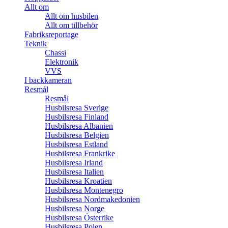
Allt om
Allt om husbilen
Allt om tillbehör
Fabriksreportage
Teknik
Chassi
Elektronik
VVS
I backkameran
Resmål
Resmål
Husbilsresa Sverige
Husbilsresa Finland
Husbilsresa Albanien
Husbilsresa Belgien
Husbilsresa Estland
Husbilsresa Frankrike
Husbilsresa Irland
Husbilsresa Italien
Husbilsresa Kroatien
Husbilsresa Montenegro
Husbilsresa Nordmakedonien
Husbilsresa Norge
Husbilsresa Österrike
Husbilsresa Polen