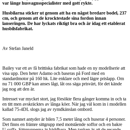
var länge husvagnsspecialister med gott rykte.
Husbilarna sticker ut genom att ha en något bredare bodel, 237
cm, och genom att de krocktestade sina fordon innan
lanseringen. De har lyckats riktigt bra och är idag ett etablerat
husbilsfabrikat.
Av Stefan Janeld
Bailey var ett av få brittiska fabrikat som hade en ny modellserie att
visa upp. Den heter Adamo och baseras på Ford med en
standardmotor på 160 hk. Lite enklare och med lägre prislapp. Om
nu 71 000 GBP kan anses lågt, låt oss säga prisvärt, för det kände
jag nog att den är.
Intresset var mycket stort, jag försökte flera gånger komma in och ta
en titt men avskräcktes av långa köer. När jag väl kom in i modellen
kallad 75-4DL slogs jag av rymdkänslan ombord.
Som namnet antyder är bilen 7,5 meter lång och huserar 4 personer.
Det finns en främre sittgrupp med motstående soffor och en bakre
U-soffa. Sittgrupperna är bäddbara. Men tanken är att de resande