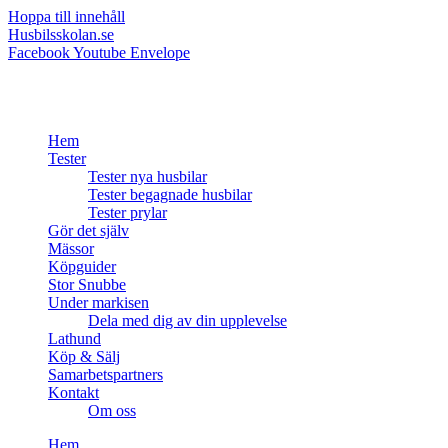
Hoppa till innehåll
Husbilsskolan.se
Facebook
Youtube
Envelope
Hem
Tester
Tester nya husbilar
Tester begagnade husbilar
Tester prylar
Gör det själv
Mässor
Köpguider
Stor Snubbe
Under markisen
Dela med dig av din upplevelse
Lathund
Köp & Sälj
Samarbetspartners
Kontakt
Om oss
Hem