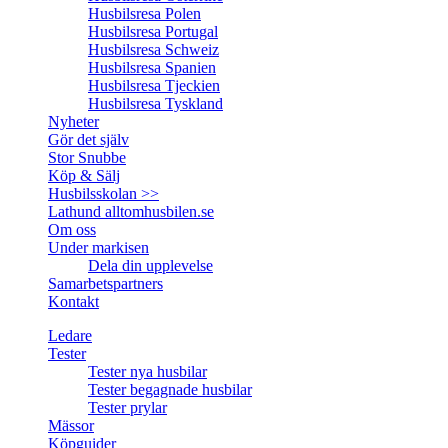
Husbilsresa Polen
Husbilsresa Portugal
Husbilsresa Schweiz
Husbilsresa Spanien
Husbilsresa Tjeckien
Husbilsresa Tyskland
Nyheter
Gör det själv
Stor Snubbe
Köp & Sälj
Husbilsskolan >>
Lathund alltomhusbilen.se
Om oss
Under markisen
Dela din upplevelse
Samarbetspartners
Kontakt
Ledare
Tester
Tester nya husbilar
Tester begagnade husbilar
Tester prylar
Mässor
Köpguider