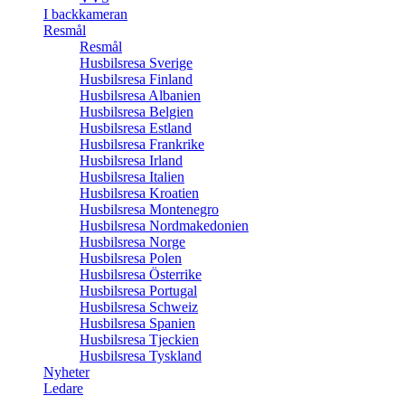
I backkameran
Resmål
Resmål
Husbilsresa Sverige
Husbilsresa Finland
Husbilsresa Albanien
Husbilsresa Belgien
Husbilsresa Estland
Husbilsresa Frankrike
Husbilsresa Irland
Husbilsresa Italien
Husbilsresa Kroatien
Husbilsresa Montenegro
Husbilsresa Nordmakedonien
Husbilsresa Norge
Husbilsresa Polen
Husbilsresa Österrike
Husbilsresa Portugal
Husbilsresa Schweiz
Husbilsresa Spanien
Husbilsresa Tjeckien
Husbilsresa Tyskland
Nyheter
Ledare