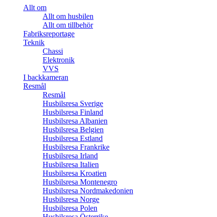
Allt om
Allt om husbilen
Allt om tillbehör
Fabriksreportage
Teknik
Chassi
Elektronik
VVS
I backkameran
Resmål
Resmål
Husbilsresa Sverige
Husbilsresa Finland
Husbilsresa Albanien
Husbilsresa Belgien
Husbilsresa Estland
Husbilsresa Frankrike
Husbilsresa Irland
Husbilsresa Italien
Husbilsresa Kroatien
Husbilsresa Montenegro
Husbilsresa Nordmakedonien
Husbilsresa Norge
Husbilsresa Polen
Husbilsresa Österrike