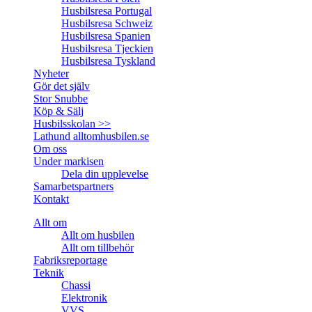
Husbilsresa Portugal
Husbilsresa Schweiz
Husbilsresa Spanien
Husbilsresa Tjeckien
Husbilsresa Tyskland
Nyheter
Gör det själv
Stor Snubbe
Köp & Sälj
Husbilsskolan >>
Lathund alltomhusbilen.se
Om oss
Under markisen
Dela din upplevelse
Samarbetspartners
Kontakt
Allt om
Allt om husbilen
Allt om tillbehör
Fabriksreportage
Teknik
Chassi
Elektronik
VVS