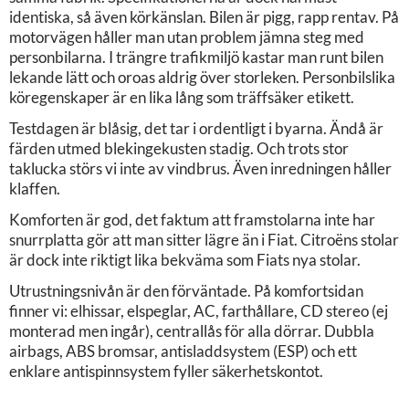
identiska, så även körkänslan. Bilen är pigg, rapp rentav. På
motorvägen håller man utan problem jämna steg med
personbilarna. I trängre trafikmiljö kastar man runt bilen
lekande lätt och oroas aldrig över storleken. Personbilslika
köregenskaper är en lika lång som träffsäker etikett.
Testdagen är blåsig, det tar i ordentligt i byarna. Ändå är
färden utmed blekingekusten stadig. Och trots stor
taklucka störs vi inte av vindbrus. Även inredningen håller
klaffen.
Komforten är god, det faktum att framstolarna inte har
snurrplatta gör att man sitter lägre än i Fiat. Citroëns stolar
är dock inte riktigt lika bekväma som Fiats nya stolar.
Utrustningsnivån är den förväntade. På komfortsidan
finner vi: elhissar, elspeglar, AC, farthållare, CD stereo (ej
monterad men ingår), centrallås för alla dörrar. Dubbla
airbags, ABS bromsar, antisladdsystem (ESP) och ett
enklare antispinnsystem fyller säkerhetskontot.