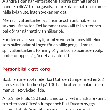
Å andra sidan har vinteregenskaperna kommit i andra
hand. En 4kW Truma gasolvärmare utan elpatron kommer
hålla kylan ute, ingen tvekan om det.
Men spillvattentanken värms inte och runt möblerna
saknas luftspalter. Det kommer rasa kallt från rutor och
bakdörrar när nattkylan hälsar på.
För den envise som nyttjar bilen vintertid finns tillbehör
som håller kylan stången för en billig peng. Lämnas
spillvattentankens tömning på glänt och placeras en balja
under utloppet så går det an vintertid.
Personbilslik att köra
Basbilen är en 5,4 meter kort Citroën Jumper med en 2,2
liters Ford turbodiesel på 130 hästkrafter, kopplad till en
manuell sexväxlad låda.
Alltså inte Fiats 130 hästars motor, vilket man skulle kunna
tro eftersom Citroën Jumper och Fiat Ducato byggs i
samma fabrik. Specifikationerna är dock närmast