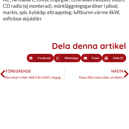
CD radio (ej monterad), mörkläggningsgardiner i plissé,
markis, spis, kylskåp, eltrappsteg, luftburen värme 4kW,
softclose skjutdörr
Dela denna artikel
Facebook
WhatsApp
Email
Utskrift
FÖREGÅENDE
NÄSTA
Bürstner t-Star 680 från 2005, begagnattest
Maus lilla röda röker ut elden!