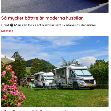
Så mycket bättre är moderna husbilar
Print 🖨 Man kan tycka att husbilar sett likadana ut i decennier.
Läs mer »