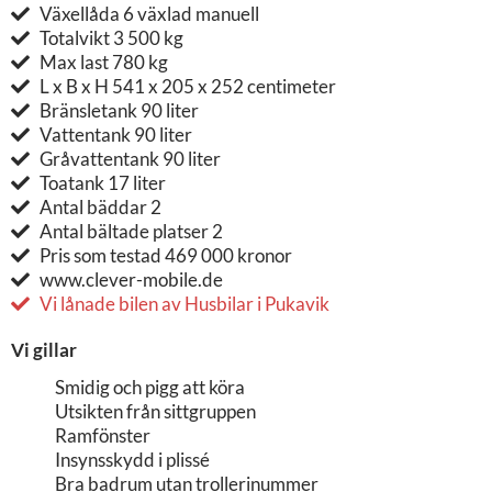
Växellåda 6 växlad manuell
Totalvikt 3 500 kg
Max last 780 kg
L x B x H 541 x 205 x 252 centimeter
Bränsletank 90 liter
Vattentank 90 liter
Gråvattentank 90 liter
Toatank 17 liter
Antal bäddar 2
Antal bältade platser 2
Pris som testad 469 000 kronor
www.clever-mobile.de
Vi lånade bilen av Husbilar i Pukavik
Vi gillar
Smidig och pigg att köra
Utsikten från sittgruppen
Ramfönster
Insynsskydd i plissé
Bra badrum utan trollerinummer