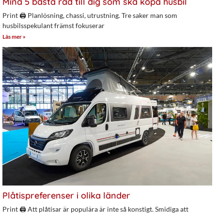
Mina 5 bästa råd till dig som ska köpa husbil
Print 🖨 Planlösning, chassi, utrustning. Tre saker man som
husbilsspekulant främst fokuserar
Läs mer »
Plåtispreferenser i olika länder
Print 🖨 Att plåtisar är populära är inte så konstigt. Smidiga att