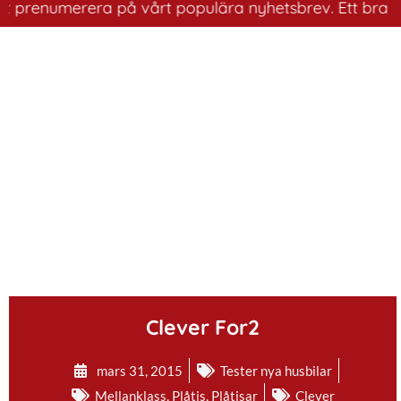
enumerera på vårt populära nyhetsbrev. Ett bra sätt att
.
Clever For2
mars 31, 2015
Tester nya husbilar
Mellanklass
,
Plåtis
,
Plåtisar
Clever