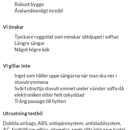
Robust bygge
Ändamålsenligt inredd
Vi önskar
Tjockare ryggstöd som minskar sittdjupet i soffan
Längre sängar
Något högre kök
Vi gillar inte
Inget som håller uppe sängarna när man ska ner i
stuvutrymmena
Svårt utnyttja stuvutrymmet under vänster soffa då
elektroniken sitter helt oskyddad
Trång passage till hytten
Utrustning testbil
Dubbla airbags, ABS, antispinnsystem, antisladdsystem,
AC, farthållare, elhiss, elspeglar, centrallås inklusive bodel,