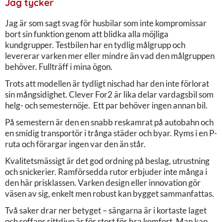
Jag tycker
Jag är som sagt svag för husbilar som inte kompromissar
bort sin funktion genom att blidka alla möjliga
kundgrupper. Testbilen har en tydlig målgrupp och
levererar varken mer eller mindre än vad den målgruppen
behöver. Fullträff i mina ögon.
Trots att modellen är tydligt nischad har den inte förlorat
sin mångsidighet. Clever For2 är lika delar vardagsbil som
helg- och semesternöje. Ett par behöver ingen annan bil.
På semestern är den en snabb reskamrat på autobahn och
en smidig transportör i trånga städer och byar. Ryms i en P-
ruta och förargar ingen var den än står.
Kvalitetsmässigt är det god ordning på beslag, utrustning
och snickerier. Ramförsedda rutor erbjuder inte många i
den här prisklassen. Varken design eller innovation gör
väsen av sig, enkelt men robust kan bygget sammanfattas.
Två saker drar ner betyget – sängarna är i kortaste laget
och soffans sittdjup är för stort för bra komfort. Man kan