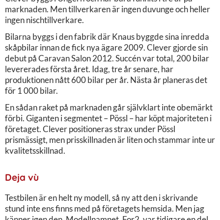
marknaden. Men tillverkaren är ingen duvunge och heller
ingen nischtillverkare.
Bilarna byggs i den fabrik där Knaus byggde sina inredda
skåpbilar innan de fick nya ägare 2009. Clever gjorde sin
debut på Caravan Salon 2012. Succén var total, 200 bilar
levererades första året. Idag, tre år senare, har
produktionen nått 600 bilar per år. Nästa år planeras det
för 1 000 bilar.
En sådan raket på marknaden går självklart inte obemärkt
förbi. Giganten i segmentet – Pössl – har köpt majoriteten i
företaget. Clever positioneras strax under Pössl
prismässigt, men prisskillnaden är liten och stammar inte ur
kvalitetsskillnad.
Deja vù
Testbilen är en helt ny modell, så ny att den i skrivande
stund inte ens finns med på företagets hemsida. Men jag
känner igen den. Modellnamnet, For2, var tidigare en del