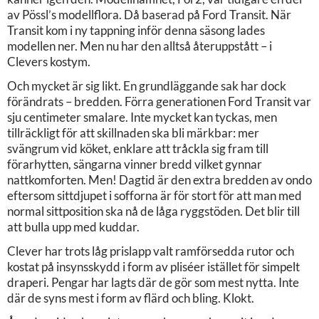
av Pössl’s modellflora. Då baserad på Ford Transit. När
Transit kom i ny tappning inför denna säsong lades
modellen ner. Men nu har den alltså återuppstått – i
Clevers kostym.
Och mycket är sig likt. En grundläggande sak har dock
förändrats – bredden. Förra generationen Ford Transit var
sju centimeter smalare. Inte mycket kan tyckas, men
tillräckligt för att skillnaden ska bli märkbar: mer
svängrum vid köket, enklare att tråckla sig fram till
förarhytten, sängarna vinner bredd vilket gynnar
nattkomforten. Men! Dagtid är den extra bredden av ondo
eftersom sittdjupet i sofforna är för stort för att man med
normal sittposition ska nå de låga ryggstöden. Det blir till
att bulla upp med kuddar.
Clever har trots låg prislapp valt ramförsedda rutor och
kostat på insynsskydd i form av pliséer istället för simpelt
draperi. Pengar har lagts där de gör som mest nytta. Inte
där de syns mest i form av flärd och bling. Klokt.