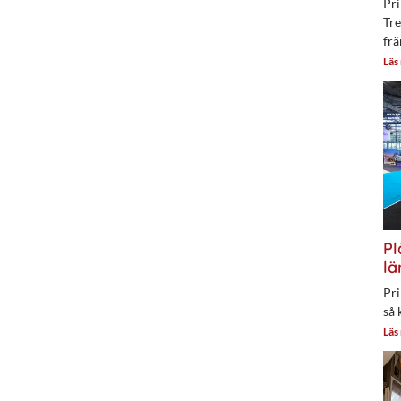
Pri
Tre
frä
Läs
Pl
lä
Pri
så 
Läs