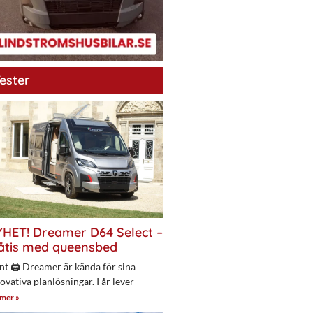
ester
HET! Dreamer D64 Select –
åtis med queensbed
nt 🖨 Dreamer är kända för sina
ovativa planlösningar. I år lever
 mer »