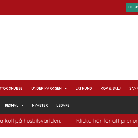
HUS
STOR SNUBBE
UNDER MARKISEN
LATHUND
KÖP & SÄLJ
SAM
RESMÅL
NYHETER
LEDARE
på husbilsvärlden.
Klicka här för att prenumerera 