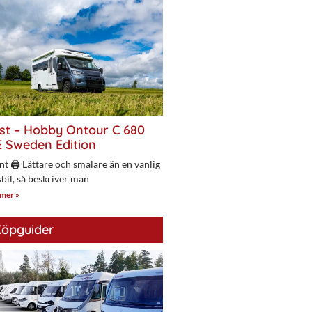
st – Hobby Ontour C 680
 Sweden Edition
nt 🖨 Lättare och smalare än en vanlig
bil, så beskriver man
 mer »
öpguider