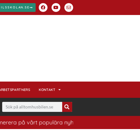
BILSSKOLAN.SE
ARBETSPARTNERS
KONTAKT
på vårt populära nyhetsbrev. Ett bra sätt att ha koll p