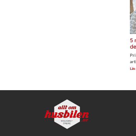
5 
de
Pri
art
Läs