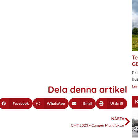
Te
GE
Pri
hus
Dela denna artikel
Läs
K
Facebook
WhatsApp
Email
Utskrift
NÄSTA
CMT 2023 – Camper Manufaktur