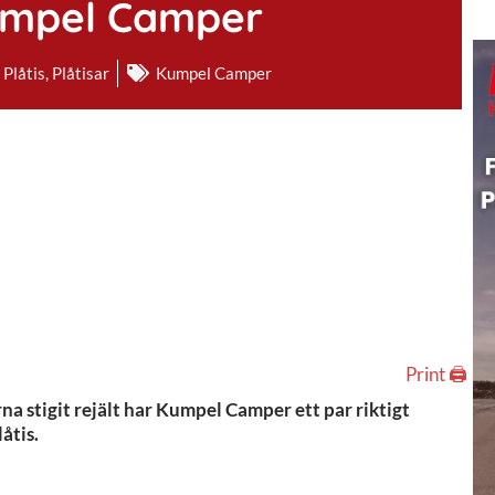
umpel Camper
Plåtis
,
Plåtisar
Kumpel Camper
Print 🖨
rna stigit rejält har Kumpel Camper ett par riktigt
åtis.