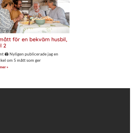
mått för en bekväm husbil,
l 2
nt 🖨 Nyligen publicerade jag en
ikel om 5 mått som ger
 mer »