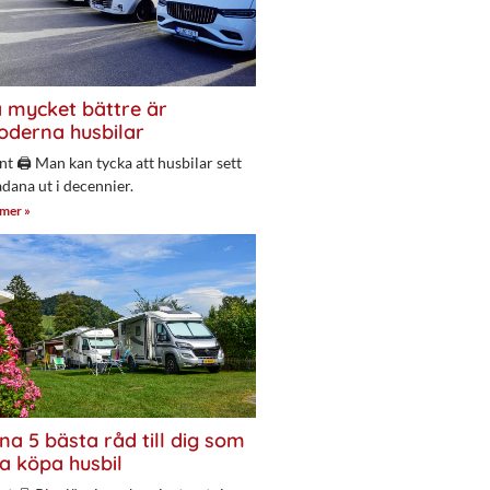
 mycket bättre är
derna husbilar
nt 🖨 Man kan tycka att husbilar sett
adana ut i decennier.
 mer »
na 5 bästa råd till dig som
a köpa husbil