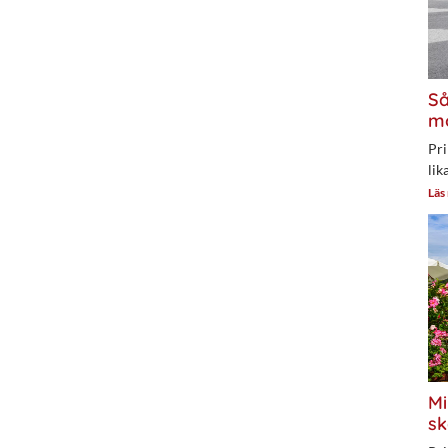
Så
mo
Pri
lik
Läs
Mi
sk