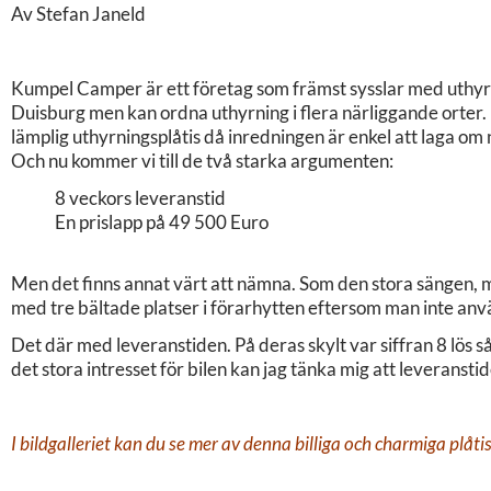
Av Stefan Janeld
Kumpel Camper är ett företag som främst sysslar med uthyrn
Duisburg men kan ordna uthyrning i flera närliggande orter. D
lämplig uthyrningsplåtis då inredningen är enkel att laga om 
Och nu kommer vi till de två starka argumenten:
8 veckors leveranstid
En prislapp på 49 500 Euro
Men det finns annat värt att nämna. Som den stora sängen, mu
med tre bältade platser i förarhytten eftersom man inte an
Det där med leveranstiden. På deras skylt var siffran 8 lös
det stora intresset för bilen kan jag tänka mig att leveransti
I bildgalleriet kan du se mer av denna billiga och charmiga plåtis