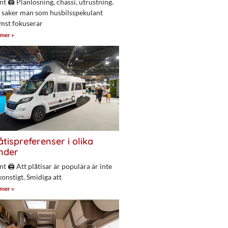
nt 🖨 Planlösning, chassi, utrustning.
 saker man som husbilsspekulant
mst fokuserar
 mer »
åtispreferenser i olika
nder
nt 🖨 Att plåtisar är populära är inte
konstigt. Smidiga att
 mer »