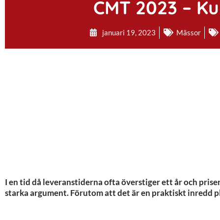
CMT 2023 – K
januari 19, 2023
Mässor
I en tid då leveranstiderna ofta överstiger ett år och prise
starka argument. Förutom att det är en praktiskt inredd pl