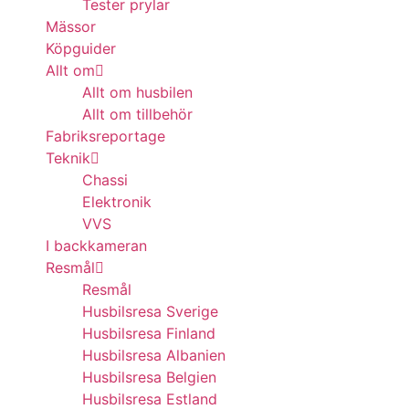
Tester prylar
Mässor
Köpguider
Allt om
Allt om husbilen
Allt om tillbehör
Fabriksreportage
Teknik
Chassi
Elektronik
VVS
I backkameran
Resmål
Resmål
Husbilsresa Sverige
Husbilsresa Finland
Husbilsresa Albanien
Husbilsresa Belgien
Husbilsresa Estland