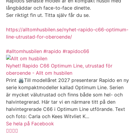
Rapidos senaste modell är en kompakt husbil med
långbäddar och face-to-face dinette.
Ser riktigt fin ut. Titta själv får du se.
https://alltomhusbilen.se/nyhet-rapido-c66-optimum-
line-utrustad-for-oberoende/
#alltomhusbilen
#rapido
#rapidoc66
Nyhet! Rapido C66 Optimum Line, utrustad för
oberoende - Allt om husbilen
Print 🖨Till modellåret 2027 presenterar Rapido en ny
serie kompaktmodeller kallad Optimum Line. Serien
är mycket välutrustad och finns både som hel- och
halvintegrerad. Här tar vi en närmare titt på den
halvintegrerade C66 i Optimum Line utförande. Text
och foto: Carla och Kees Witvliet K...
Se hela på Facebook