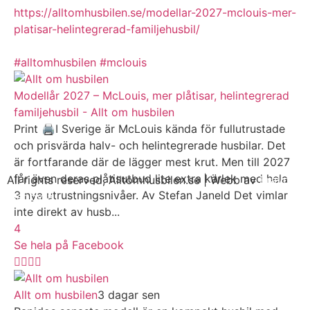
https://alltomhusbilen.se/modellar-2027-mclouis-mer-
platisar-helintegrerad-familjehusbil/
#alltomhusbilen
#mclouis
Modellår 2027 – McLouis, mer plåtisar, helintegrerad
familjehusbil - Allt om husbilen
Print 🖨I Sverige är McLouis kända för fullutrustade
och prisvärda halv- och helintegrerade husbilar. Det
är fortfarande där de lägger mest krut. Men till 2027
får även deras plåtisutbud lite extra kärlek med hela
All rights reserved, Alltomhusbilen.se | Webb av
Bravo
3 nya utrustningsnivåer. Av Stefan Janeld Det vimlar
Webbyrå
inte direkt av husb...
4
Se hela på Facebook
Allt om husbilen
3 dagar sen