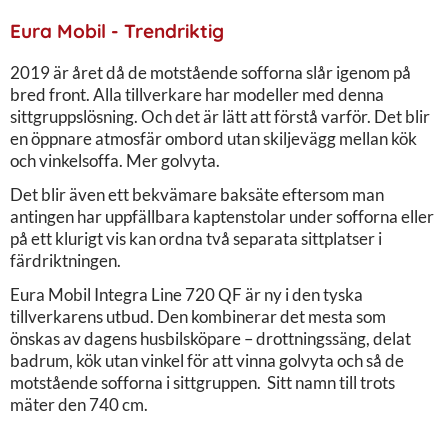
Eura Mobil - Trendriktig
2019 är året då de motstående sofforna slår igenom på
bred front. Alla tillverkare har modeller med denna
sittgruppslösning. Och det är lätt att förstå varför. Det blir
en öppnare atmosfär ombord utan skiljevägg mellan kök
och vinkelsoffa. Mer golvyta.
Det blir även ett bekvämare baksäte eftersom man
antingen har uppfällbara kaptenstolar under sofforna eller
på ett klurigt vis kan ordna två separata sittplatser i
färdriktningen.
Eura Mobil Integra Line 720 QF är ny i den tyska
tillverkarens utbud. Den kombinerar det mesta som
önskas av dagens husbilsköpare – drottningssäng, delat
badrum, kök utan vinkel för att vinna golvyta och så de
motstående sofforna i sittgruppen. Sitt namn till trots
mäter den 740 cm.