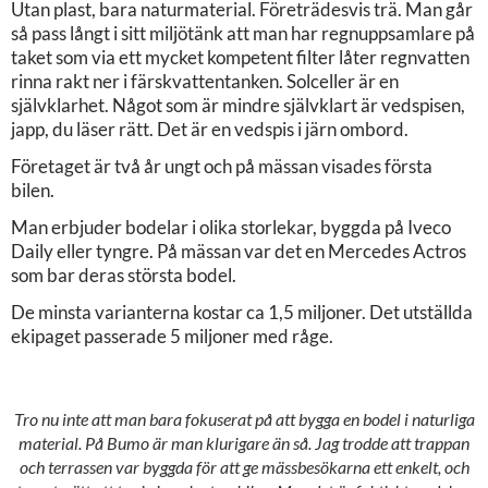
Utan plast, bara naturmaterial. Företrädesvis trä. Man går
så pass långt i sitt miljötänk att man har regnuppsamlare på
taket som via ett mycket kompetent filter låter regnvatten
rinna rakt ner i färskvattentanken. Solceller är en
självklarhet. Något som är mindre självklart är vedspisen,
japp, du läser rätt. Det är en vedspis i järn ombord.
Företaget är två år ungt och på mässan visades första
bilen.
Man erbjuder bodelar i olika storlekar, byggda på Iveco
Daily eller tyngre. På mässan var det en Mercedes Actros
som bar deras största bodel.
De minsta varianterna kostar ca 1,5 miljoner. Det utställda
ekipaget passerade 5 miljoner med råge.
Tro nu inte att man bara fokuserat på att bygga en bodel i naturliga
material. På Bumo är man klurigare än så. Jag trodde att trappan
och terrassen var byggda för att ge mässbesökarna ett enkelt, och