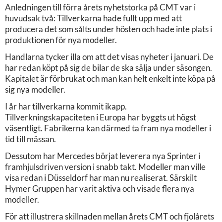
Anledningen till förra årets nyhetstorka på CMT var i
huvudsak två: Tillverkarna hade fullt upp med att
producera det som sålts under hösten och hade inte plats i
produktionen för nya modeller.
Handlarna tycker illa om att det visas nyheter i januari. De
har redan köpt på sig de bilar de ska sälja under säsongen.
Kapitalet är förbrukat och man kan helt enkelt inte köpa på
sig nya modeller.
I år har tillverkarna kommit ikapp.
Tillverkningskapaciteten i Europa har byggts ut högst
väsentligt. Fabrikerna kan därmed ta fram nya modeller i
tid till mässan.
Dessutom har Mercedes börjat leverera nya Sprinter i
framhjulsdriven version i snabb takt. Modeller man ville
visa redan i Düsseldorf har man nu realiserat. Särskilt
Hymer Gruppen har varit aktiva och visade flera nya
modeller.
För att illustrera skillnaden mellan årets CMT och fjolårets