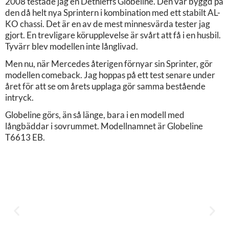
2008 testade jag en Dethleffs Globeline. Den var byggd på
den då helt nya Sprintern i kombination med ett stabilt AL-
KO chassi. Det är en av de mest minnesvärda tester jag
gjort. En trevligare körupplevelse är svårt att få i en husbil.
Tyvärr blev modellen inte långlivad.
Men nu, när Mercedes återigen förnyar sin Sprinter, gör
modellen comeback. Jag hoppas på ett test senare under
året för att se om årets upplaga gör samma bestående
intryck.
Globeline görs, än så länge, bara i en modell med
långbäddar i sovrummet. Modellnamnet är Globeline
T6613 EB.