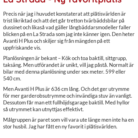
Precis när jag i huvudet konstaterat att plåtisvärlden är
trist likriktad och att det går tretton tvärbäddsbilar på
dussinet och likaså vad gäller långbäddarsmodeller faller
blicken på en La Strada som jag inte känner igen. Den heter
Avanti H Plus och skiljer sig från mängden på ett
uppfriskande vis.
Planlösningen är bekant – Kök och toa baktill, sittgrupp,
taksäng. Men utförandet är unikt, vill jag påstå. Normalt är
bilar med denna planlösning under sex meter. 599 eller
540 cm.
Men Avanti H Plus är 636 cm lång. Och det ger utrymme
för mer garderobsutrymme och invändiga stuv än vanligt.
Dessutom får man ett fullhöjdsgarage baktill. Med hyllor
så utrymmet kan utnyttjas effektivt.
Målgruppen är paret som vill vara ute länge men inte ha en
stor husbil. Jag har fått en ny favorit i plåtisvärlden.