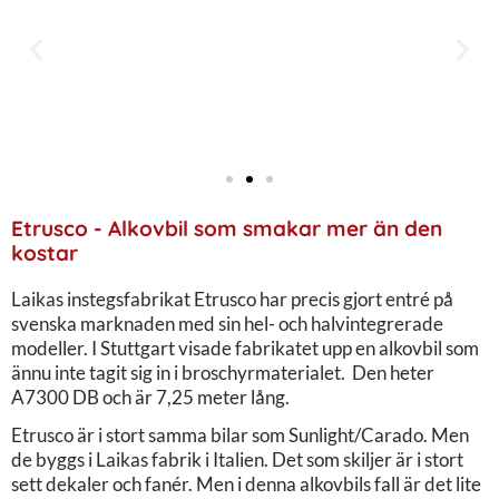
Etrusco - Alkovbil som smakar mer än den
kostar
Laikas instegsfabrikat Etrusco har precis gjort entré på
svenska marknaden med sin hel- och halvintegrerade
modeller. I Stuttgart visade fabrikatet upp en alkovbil som
ännu inte tagit sig in i broschyrmaterialet. Den heter
A7300 DB och är 7,25 meter lång.
Etrusco är i stort samma bilar som Sunlight/Carado. Men
de byggs i Laikas fabrik i Italien. Det som skiljer är i stort
sett dekaler och fanér. Men i denna alkovbils fall är det lite