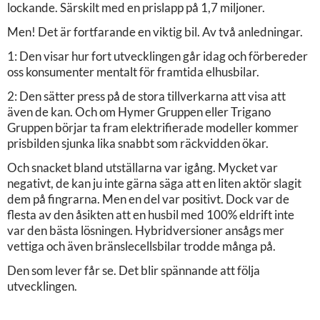
lockande. Särskilt med en prislapp på 1,7 miljoner.
Men! Det är fortfarande en viktig bil. Av två anledningar.
1: Den visar hur fort utvecklingen går idag och förbereder
oss konsumenter mentalt för framtida elhusbilar.
2: Den sätter press på de stora tillverkarna att visa att
även de kan. Och om Hymer Gruppen eller Trigano
Gruppen börjar ta fram elektrifierade modeller kommer
prisbilden sjunka lika snabbt som räckvidden ökar.
Och snacket bland utställarna var igång. Mycket var
negativt, de kan ju inte gärna säga att en liten aktör slagit
dem på fingrarna. Men en del var positivt. Dock var de
flesta av den åsikten att en husbil med 100% eldrift inte
var den bästa lösningen. Hybridversioner ansågs mer
vettiga och även bränslecellsbilar trodde många på.
Den som lever får se. Det blir spännande att följa
utvecklingen.