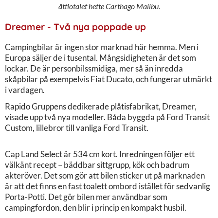
åttiotalet hette Carthago Malibu.
Dreamer - Två nya poppade up
Campingbilar är ingen stor marknad här hemma. Men i
Europa säljer de i tusental. Mångsidigheten är det som
lockar. De är personbilssmidiga, mer så än inredda
skåpbilar på exempelvis Fiat Ducato, och fungerar utmärkt
i vardagen.
Rapido Gruppens dedikerade plåtisfabrikat, Dreamer,
visade upp två nya modeller. Båda byggda på Ford Transit
Custom, lillebror till vanliga Ford Transit.
Cap Land Select är 534 cm kort. Inredningen följer ett
välkänt recept – bäddbar sittgrupp, kök och badrum
akteröver. Det som gör att bilen sticker ut på marknaden
är att det finns en fast toalett ombord istället för sedvanlig
Porta-Potti. Det gör bilen mer användbar som
campingfordon, den blir i princip en kompakt husbil.