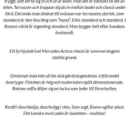
tryggt, sätt att ta sig in och ut ur bilen. Men det är faktiskt en del av
bilen. Terrassen och trappan skjuts in mellan bodel och chassi under
färd. Det enda man ändrat till mässan var terrassens storlek, som
standard är den lika lång som ”huset”. Eller standard och standard. I
Bumos värld är ingenting standard. Man bygger helt efter kundens
önskemål.
Ett fyrhjulsdrivet Mercedes Actros chassi är sommarstugans
stabila grund.
Ombonat med inte så lite skärgårdsstugekänsla. Utförandet
övertygar. Finishen är hög och materialen rejält dimensionerade.
Bakom soffa döljer sig en lucka som leder till förarhytten.
Rostfri duschbalja, duschvägg i sten. Som sagt, Bumo ogillar plast.
Det kanske mest udda är toaletten – mulltoa!