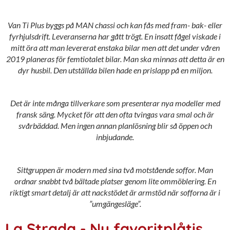
Van Ti Plus byggs på MAN chassi och kan fås med fram- bak- eller
fyrhjulsdrift. Leveranserna har gått trögt. En insatt fågel viskade i
mitt öra att man levererat enstaka bilar men att det under våren
2019 planeras för femtiotalet bilar. Man ska minnas att detta är en
dyr husbil. Den utställda bilen hade en prislapp på en miljon.
Det är inte många tillverkare som presenterar nya modeller med
fransk säng. Mycket för att den ofta tvingas vara smal och är
svårbäddad. Men ingen annan planlösning blir så öppen och
inbjudande.
Sittgruppen är modern med sina två motstående soffor. Man
ordnar snabbt två bältade platser genom lite ommöblering. En
riktigt smart detalj är att nackstödet är armstöd när sofforna är i
”umgängesläge”.
La Strada - Ny favoritplåtis