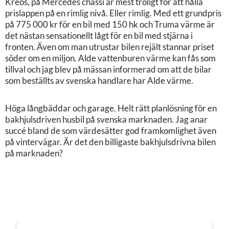
Kreos, på Mercedes chassi är mest troligt för att hålla
prislappen på en rimlig nivå. Eller rimlig. Med ett grundpris
på 775 000 kr för en bil med 150 hk och Truma värme är
det nästan sensationellt lågt för en bil med stjärna i
fronten. Även om man utrustar bilen rejält stannar priset
söder om en miljon. Alde vattenburen värme kan fås som
tillval och jag blev på mässan informerad om att de bilar
som beställts av svenska handlare har Alde värme.
Höga långbäddar och garage. Helt rätt planlösning för en
bakhjulsdriven husbil på svenska marknaden. Jag anar
succé bland de som värdesätter god framkomlighet även
på vintervägar. Är det den billigaste bakhjulsdrivna bilen
på marknaden?