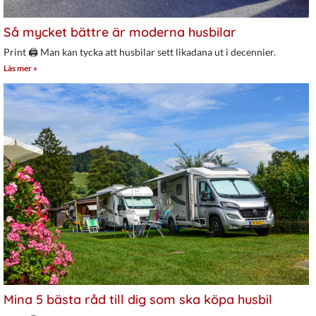
Så mycket bättre är moderna husbilar
Print 🖨 Man kan tycka att husbilar sett likadana ut i decennier.
Läs mer »
Mina 5 bästa råd till dig som ska köpa husbil