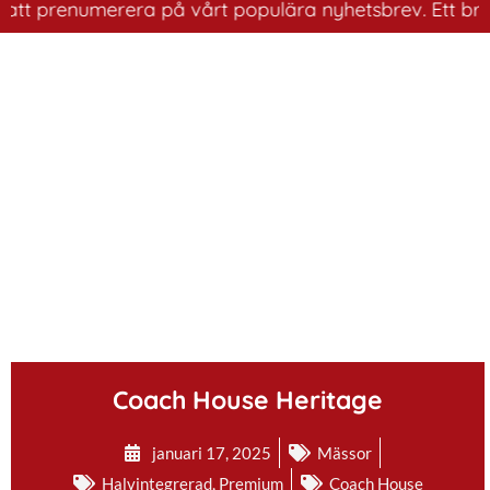
 prenumerera på vårt populära nyhetsbrev. Ett bra sätt 
.
Coach House Heritage
januari 17, 2025
Mässor
Halvintegrerad
,
Premium
Coach House