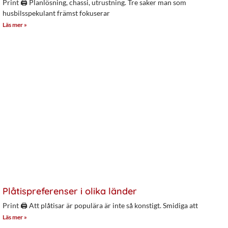
Print 🖨 Planlösning, chassi, utrustning. Tre saker man som
husbilsspekulant främst fokuserar
Läs mer »
Plåtispreferenser i olika länder
Print 🖨 Att plåtisar är populära är inte så konstigt. Smidiga att
Läs mer »