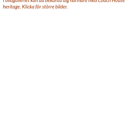
I bildgalleriet kan du bekanta dig närmare med Coach House
heritage. Klicka för större bilder.