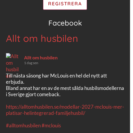
Facebook
Allt om husbilen
Allt om husbilen
1 dag sen
Till nästa säsong har McLouis en hel del nytt att
erbjuda.
Bland annat har en av de mest sålda husbilsmodellerna
i Sverige gjort comeback.
https://alltomhusbilen.se/modellar-2027-mclouis-mer-
platisar-helintegrerad-familjehusbil/
#alltomhusbilen
#mclouis