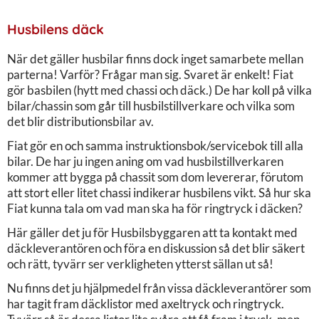
Husbilens däck
När det gäller husbilar finns dock inget samarbete mellan
parterna! Varför? Frågar man sig. Svaret är enkelt! Fiat
gör basbilen (hytt med chassi och däck.) De har koll på vilka
bilar/chassin som går till husbilstillverkare och vilka som
det blir distributionsbilar av.
Fiat gör en och samma instruktionsbok/servicebok till alla
bilar. De har ju ingen aning om vad husbilstillverkaren
kommer att bygga på chassit som dom levererar, förutom
att stort eller litet chassi indikerar husbilens vikt. Så hur ska
Fiat kunna tala om vad man ska ha för ringtryck i däcken?
Här gäller det ju för Husbilsbyggaren att ta kontakt med
däckleverantören och föra en diskussion så det blir säkert
och rätt, tyvärr ser verkligheten ytterst sällan ut så!
Nu finns det ju hjälpmedel från vissa däckleverantörer som
har tagit fram däcklistor med axeltryck och ringtryck.