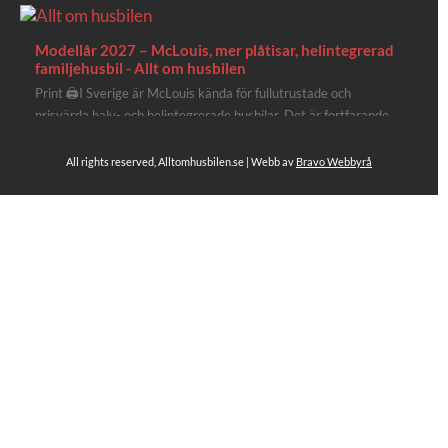
Modellår 2027 – McLouis, mer plåtisar, helintegrerad
familjehusbil - Allt om husbilen
Print 🖨I Sverige är McLouis kända för fullutrustade och
prisvärda halv- och helintegrerade husbilar. Det är fortfarande
där de lägger mest krut. Men till 2027 får även deras
plåtisutbud lite extra kärlek med hela 3 nya utrustningsnivåer.
All rights reserved, Alltomhusbilen.se | Webb av
Bravo Webbyrå
Av Stefan Janeld Det vimlar inte direkt av husb...
Se hela på Facebook
Allt om husbilen
2 dagar sen
Rapidos senaste modell är en kompakt husbil med
långbäddar och face-to-face dinette.
Ser riktigt fin ut. Titta själv får du se.
https://alltomhusbilen.se/nyhet-rapido-c66-optimum-
line-utrustad-for-oberoende/