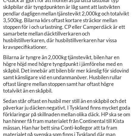
C-däck är gjort för att monteras på lätta lastbilar typ
skåpbilar där tyngdpunkten är låg samt att lastvikten
pendlar dagligen mellan tjänstevikt 2,000kg och totalvikt
3,500kg. Bilarna körs oftast kortare sträckor mellan
stoppen för i och urlastning. CP eller Camperdäck är ett
samarbete mellan däcktillverkaren och
husbilstillverkaren, där husbilstillverkaren har vissa
kravspecifikationer.
Bilarna är tyngre än 2,000kg tjänstevikt, bilen har en
högre höjd med högre tyngdpunkt i jämförelse med en
skåpbil. Det innebär att bilen blir mer känslig för sidovind
samt känsligare vid en undanmanöver. Husbilen rullar
oftast längre mellan stoppen samt har oftast högre
totalvikt än en skåpbil.
Sedan står oftast en husbil mer still än en skåpbil och det
påverkar ju däcken negativt. I Tyskland finns mycket goda
förklaringar på skillnaden mellan olika däck. HP ska se om
han hinner få fram materialet från Continental till Kista
mässan. Han har bett sina Conti-kollegor att ta fram
materialet på svenska som finns i Tyskland där man