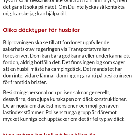
Tyvärr så är dessa listor lite svåra att få fram i tryck, men
det går att söka på nätet. Om Du inte lyckas så kontakta
mig, kanske jag kan hjälpa till.
Olika däcktyper för husbilar
Bilprovningen ska se till att fordonet uppfyller de
säkerhetskrav regeringen via Transportstyrelsen
föreskriver. Dom kan bara godkänna eller underkänna ett
fordon, aldrig bötfälla det. Det finns ingen lag som säger
att en husbil måste ha campingdäck. Det mandatet har
dom inte, vidare lämnar dom ingen garanti på besiktningen
för framtida brister.
Besiktningspersonal och polisen saknar generellt,
dessvärre, den djupa kunskapen om däckkonstruktioner.
De är nöjda om däcksdimensionen och möjligen även
lastindex stämmer. Polisens tunga grupp är däremot
mycket kunniga och upptäcker om det är fel typ av däck.