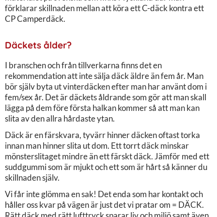
förklarar skillnaden mellan att köra ett C-däck kontra ett
CP Camperdäck.
Däckets ålder?
I branschen och från tillverkarna finns det en
rekommendation att inte sälja däck äldre än fem år. Man
bör själv byta ut vinterdäcken efter man har använt dom i
fem/sex år. Det är däckets åldrande som gör att man skall
lägga på dem före första halkan kommer så att man kan
slita av den allra hårdaste ytan.
Däck är en färskvara, tyvärr hinner däcken oftast torka
innan man hinner slita ut dom. Ett torrt däck minskar
mönsterslitaget mindre än ett färskt däck. Jämför med ett
suddgummi som är mjukt och ett som är hårt så känner du
skillnaden själv.
Vi får inte glömma en sak! Det enda som har kontakt och
håller oss kvar på vägen är just det vi pratar om = DÄCK.
Rätt däck med rätt lufttryck sparar liv och miljö samt även