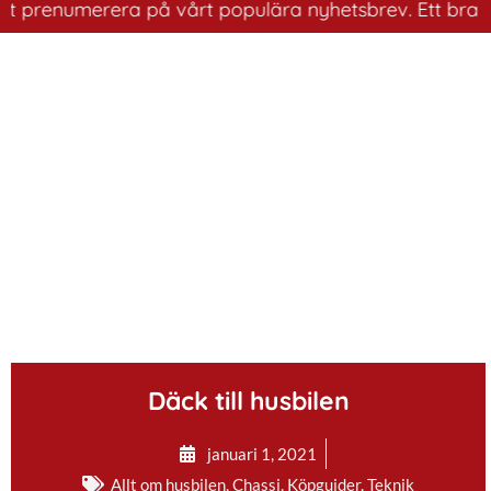
enumerera på vårt populära nyhetsbrev. Ett bra sätt att
.
Däck till husbilen
januari 1, 2021
Allt om husbilen
,
Chassi
,
Köpguider
,
Teknik