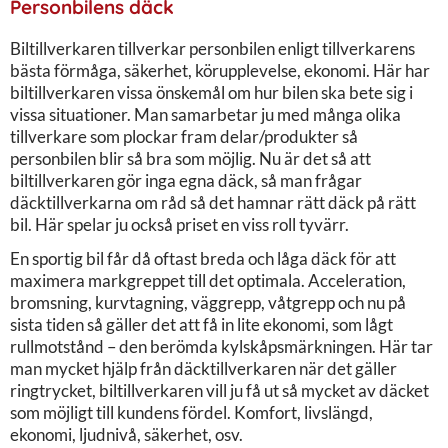
Personbilens däck
Biltillverkaren tillverkar personbilen enligt tillverkarens
bästa förmåga, säkerhet, körupplevelse, ekonomi. Här har
biltillverkaren vissa önskemål om hur bilen ska bete sig i
vissa situationer. Man samarbetar ju med många olika
tillverkare som plockar fram delar/produkter så
personbilen blir så bra som möjlig. Nu är det så att
biltillverkaren gör inga egna däck, så man frågar
däcktillverkarna om råd så det hamnar rätt däck på rätt
bil. Här spelar ju också priset en viss roll tyvärr.
En sportig bil får då oftast breda och låga däck för att
maximera markgreppet till det optimala. Acceleration,
bromsning, kurvtagning, väggrepp, våtgrepp och nu på
sista tiden så gäller det att få in lite ekonomi, som lågt
rullmotstånd – den berömda kylskåpsmärkningen. Här tar
man mycket hjälp från däcktillverkaren när det gäller
ringtrycket, biltillverkaren vill ju få ut så mycket av däcket
som möjligt till kundens fördel. Komfort, livslängd,
ekonomi, ljudnivå, säkerhet, osv.