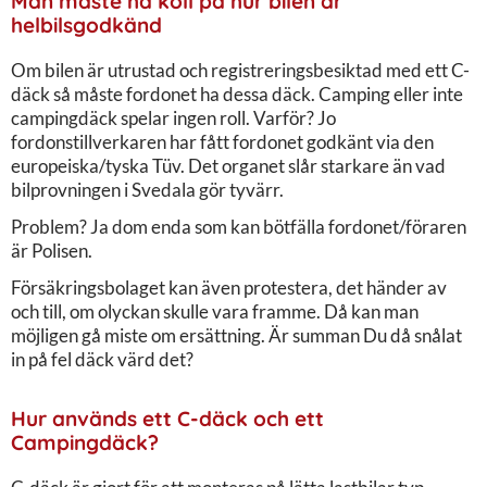
Man måste ha koll på hur bilen är
helbilsgodkänd
Om bilen är utrustad och registreringsbesiktad med ett C-
däck så måste fordonet ha dessa däck. Camping eller inte
campingdäck spelar ingen roll. Varför? Jo
fordonstillverkaren har fått fordonet godkänt via den
europeiska/tyska Tüv. Det organet slår starkare än vad
bilprovningen i Svedala gör tyvärr.
Problem? Ja dom enda som kan bötfälla fordonet/föraren
är Polisen.
Försäkringsbolaget kan även protestera, det händer av
och till, om olyckan skulle vara framme. Då kan man
möjligen gå miste om ersättning. Är summan Du då snålat
in på fel däck värd det?
Hur används ett C-däck och ett
Campingdäck?