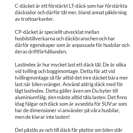
C-däcket är ett förstärkt LT-däck som har förstärkta
däcksidor och därför tål mer, bland annat påkörning
av trottoarkanter.
CP-däcket är speciellt utvecklat mellan
husbilstillverkarna och däckbranschen och har
därför egenskaper som är anpassade för husbilar och
deras driftförhållanden.
Lastindex är hur mycket last ett däck tål. De är olika
vid tvilling och boggimontage. Detta för att vid
tvillingmontage så får alltid det inre däcket bära mer
last när bilen svänger. Använd aldrig däck med för
lågt lastindex. Detta gäller även om Du byter till
aluminiumfälg, den måste alltid tåla lasten. Det finns
idag fälgar och däck som är avsedda för SUV:ar som
har de dimensioner vi använder på våra husbilar,
men de klarar inte lasten!
Det påstås av och till däck får plattor om bilen står