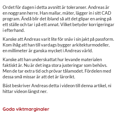
Ordet för dagen i detta avsnitt är toleranser. Andreas är
en noggrann herre. Han mallar, mäter, lägger in i sitt CAD
program. Ändå blir det ibland så att det glipar en aning på
ett ställe och tar i på ett annat. Vilket betyder korrigeringar
i efterhand.
Kanske att Andreas varit lite för snäv i sin jakt på passform.
Kom ihåg att han till vardags bygger arkitekturmodeller,
en millimeter är ganska mycket i Andreas värld.
Kanske att han underskattat hur levande materialen
faktiskt är. Nu är det inga stora justeringar som behövs.
Men de tar extra tid och prövar tålamodet. Fördelen med
dessa små missar är att det är lärorikt.
Bäst beskriver Andreas detta i videon till denna artikel, ni
hittar videon längst ner.
Goda viktmarginaler