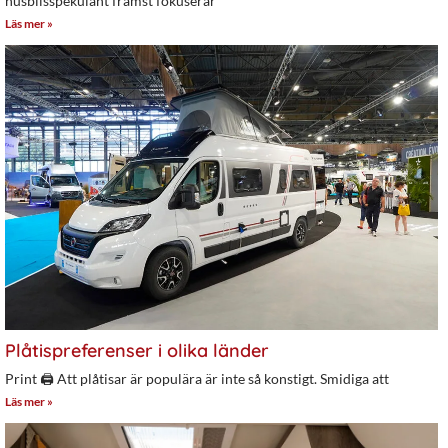
husbilsspekulant främst fokuserar
Läs mer »
Plåtispreferenser i olika länder
Print 🖨 Att plåtisar är populära är inte så konstigt. Smidiga att
Läs mer »