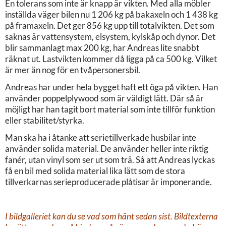
En tolerans som inte är knapp är vikten. Med alla möbler
inställda väger bilen nu 1 206 kg på bakaxeln och 1 438 kg
på framaxeln. Det ger 856 kg upp till totalvikten. Det som
saknas är vattensystem, elsystem, kylskåp och dynor. Det
blir sammanlagt max 200 kg, har Andreas lite snabbt
räknat ut. Lastvikten kommer då ligga på ca 500 kg. Vilket
är mer än nog för en tvåpersonersbil.
Andreas har under hela bygget haft ett öga på vikten. Han
använder poppelplywood som är väldigt lätt. Där så är
möjligt har han tagit bort material som inte tillför funktion
eller stabilitet/styrka.
Man ska ha i åtanke att serietillverkade husbilar inte
använder solida material. De använder heller inte riktig
fanér, utan vinyl som ser ut som trä. Så att Andreas lyckas
få en bil med solida material lika lätt som de stora
tillverkarnas serieproducerade plåtisar är imponerande.
I bildgalleriet kan du se vad som hänt sedan sist. Bildtexterna