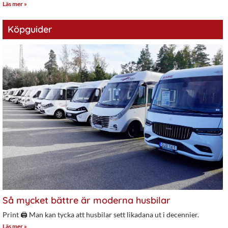
Läs mer »
Köpguider
Så mycket bättre är moderna husbilar
Print 🖨 Man kan tycka att husbilar sett likadana ut i decennier.
Läs mer »