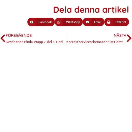
Dela denna artikel
Facebook
WhatsApp
Email
Utskrift
FÖREGÅENDE
NÄSTA
Destination Elmia, etapp 2, del 3. Goda viktmarginaler
Korrekt serviceschema för Fiat Comfort-Matic robotlåda