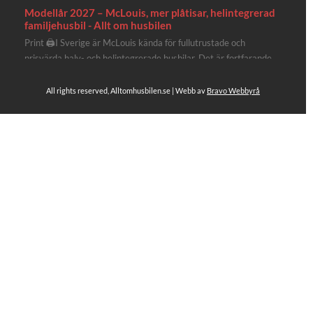
Modellår 2027 – McLouis, mer plåtisar, helintegrerad
familjehusbil - Allt om husbilen
Print 🖨I Sverige är McLouis kända för fullutrustade och
prisvärda halv- och helintegrerade husbilar. Det är fortfarande
där de lägger mest krut. Men till 2027 får även deras
plåtisutbud lite extra kärlek med hela 3 nya utrustningsnivåer.
All rights reserved, Alltomhusbilen.se | Webb av
Bravo Webbyrå
Av Stefan Janeld Det vimlar inte direkt av husb...
4
Se hela på Facebook
Allt om husbilen
3 dagar sen
Rapidos senaste modell är en kompakt husbil med
långbäddar och face-to-face dinette.
Ser riktigt fin ut. Titta själv får du se.
https://alltomhusbilen.se/nyhet-rapido-c66-optimum-
line-utrustad-for-oberoende/