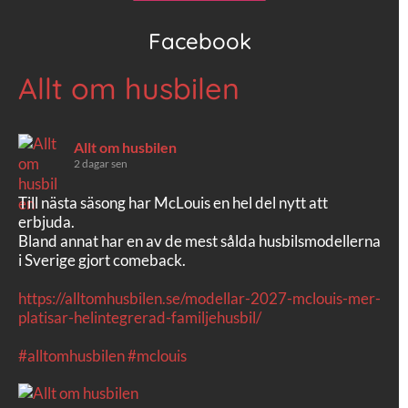
Facebook
Allt om husbilen
Allt om husbilen
2 dagar sen
Till nästa säsong har McLouis en hel del nytt att
erbjuda.
Bland annat har en av de mest sålda husbilsmodellerna
i Sverige gjort comeback.
https://alltomhusbilen.se/modellar-2027-mclouis-mer-
platisar-helintegrerad-familjehusbil/
#alltomhusbilen
#mclouis