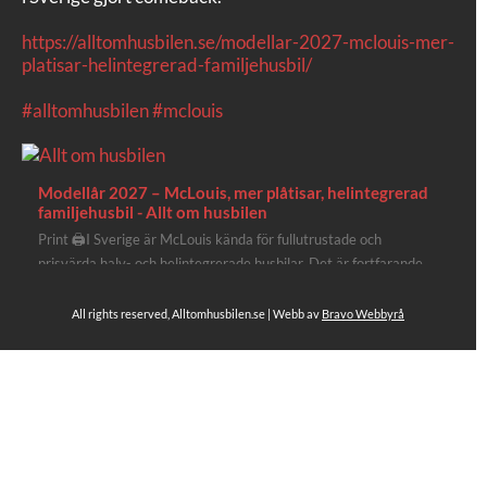
https://alltomhusbilen.se/modellar-2027-mclouis-mer-
platisar-helintegrerad-familjehusbil/
#alltomhusbilen
#mclouis
Modellår 2027 – McLouis, mer plåtisar, helintegrerad
familjehusbil - Allt om husbilen
Print 🖨I Sverige är McLouis kända för fullutrustade och
prisvärda halv- och helintegrerade husbilar. Det är fortfarande
där de lägger mest krut. Men till 2027 får även deras
plåtisutbud lite extra kärlek med hela 3 nya utrustningsnivåer.
All rights reserved, Alltomhusbilen.se | Webb av
Bravo Webbyrå
Av Stefan Janeld Det vimlar inte direkt av husb...
Se hela på Facebook
Allt om husbilen
2 dagar sen