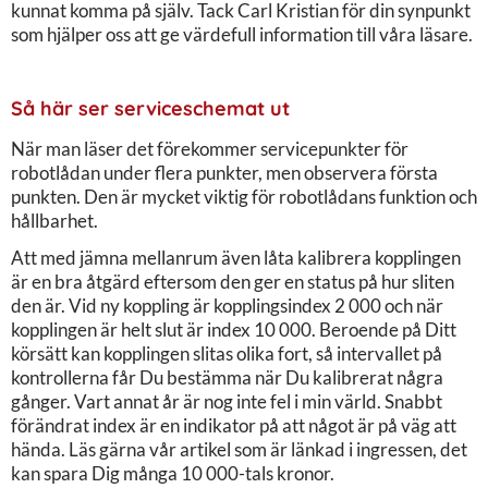
kunnat komma på själv. Tack Carl Kristian för din synpunkt
som hjälper oss att ge värdefull information till våra läsare.
Så här ser serviceschemat ut
När man läser det förekommer servicepunkter för
robotlådan under flera punkter, men observera första
punkten. Den är mycket viktig för robotlådans funktion och
hållbarhet.
Att med jämna mellanrum även låta kalibrera kopplingen
är en bra åtgärd eftersom den ger en status på hur sliten
den är. Vid ny koppling är kopplingsindex 2 000 och när
kopplingen är helt slut är index 10 000. Beroende på Ditt
körsätt kan kopplingen slitas olika fort, så intervallet på
kontrollerna får Du bestämma när Du kalibrerat några
gånger. Vart annat år är nog inte fel i min värld. Snabbt
förändrat index är en indikator på att något är på väg att
hända. Läs gärna vår artikel som är länkad i ingressen, det
kan spara Dig många 10 000-tals kronor.