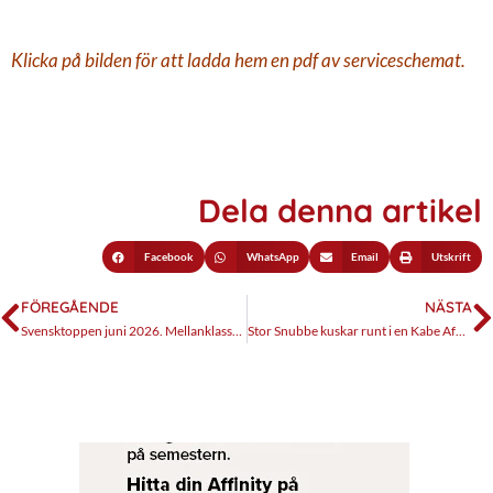
Klicka på bilden för att ladda hem en pdf av serviceschemat.
Dela denna artikel
Facebook
WhatsApp
Email
Utskrift
FÖREGÅENDE
NÄSTA
Svensktoppen juni 2026. Mellanklassen regerar
Stor Snubbe kuskar runt i en Kabe Affinity Three. Del 1 – En helt unik plåtis