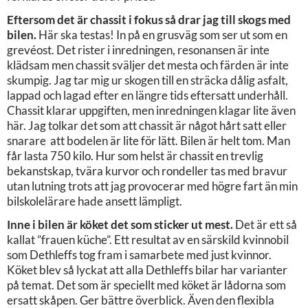
Eftersom det är chassit i fokus så drar jag till skogs med
bilen.
Här ska testas! In på en grusväg som ser ut som en
grevéost. Det rister i inredningen, resonansen är inte
klädsam men chassit sväljer det mesta och färden är inte
skumpig. Jag tar mig ur skogen till en sträcka dålig asfalt,
lappad och lagad efter en längre tids eftersatt underhåll.
Chassit klarar uppgiften, men inredningen klagar lite även
här. Jag tolkar det som att chassit är något hårt satt eller
snarare att bodelen är lite för lätt. Bilen är helt tom. Man
får lasta 750 kilo. Hur som helst är chassit en trevlig
bekanstskap, tvära kurvor och rondeller tas med bravur
utan lutning trots att jag provocerar med högre fart än min
bilskolelärare hade ansett lämpligt.
Inne i bilen är köket det som sticker ut mest.
Det är ett så
kallat ”frauen küche”. Ett resultat av en särskild kvinnobil
som Dethleffs tog fram i samarbete med just kvinnor.
Köket blev så lyckat att alla Dethleffs bilar har varianter
på temat. Det som är speciellt med köket är lådorna som
ersatt skåpen. Ger bättre överblick. Även den flexibla