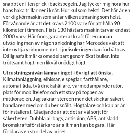
snabbt en liten prick i backspegeln. Jag tycker mig höra hur
hans haka trillar ner i knät. Hur kul som helst! Det här är en
verklig körmaskin som antar vilken utmaning som helst.
Förvånande är att det krävs 2100 varv för att hålla 90
kilometer i timmen. Fiats 130 hästars maskin tarvar endast
2000 varv. Här finns garanterat kraft för en annan
utväxling men av någon anledning har Mercedes valt att
inte nyttja vridmomentet. Ljudisoleringen kan förbättras.
Dålig asfalt märks omedelbart genom ökat buller. Inte
tröttsamt högt men likväl onödigt högt.
Utrustningsnivån lämnar inget i övrigt att önska.
Klimatanläggning, elhissar, elspeglar, farthållare,
automatlåda, två drickahållare, värmedämpande rutor,
plats för mobiltelefon och ett stuv på toppen av
mittkonsolen. Jag saknar stereon men det skickar säkert
handlaren med om du ber snällt. Högtalare och kablar är
förinstallerat. Glädjande är att det är väl sörjt för
säkerheten. Dubbla airbags, antispinn, ABS, antisladd,
bromskraftsförstärkare är allt man kan begära. Här
förklaras en stor del av priset.