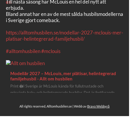
Till nästa säsong har McLouis en hel del nytt att
erbjuda.
Bland annat har en av de mest sålda husbilsmodellerna
i Sverige gjort comeback.
https://alltomhusbilen.se/modellar-2027-mclouis-mer-
platisar-helintegrerad-familjehusbil/
#alltomhusbilen
#mclouis
Modellår 2027 – McLouis, mer plåtisar, helintegrerad
familjehusbil - Allt om husbilen
Print 🖨I Sverige är McLouis kända för fullutrustade och
prisvärda halv- och helintegrerade husbilar. Det är fortfarande
där de lägger mest krut. Men till 2027 får även deras
plåtisutbud lite extra kärlek med hela 3 nya utrustningsnivåer.
All rights reserved, Alltomhusbilen.se | Webb av
Bravo Webbyrå
Av Stefan Janeld Det vimlar inte direkt av husb...
Se hela på Facebook