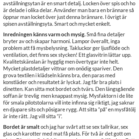
avställningsytan är en smart detalj. Locken över spis och ho
är delade i olika delar. Använder man bara en brännare så
öppnar man locket över just denna brännare. I övrigt är
spisen avställningsyta. Smart och mycket enkelt.
Inredningen känns varm och mysig.
Små fina detaljer
bryter av och skapar harmoni. Lampor överallt, inga
problem att få mysbelysning. Takluckor ger ljusflöde och
ventilation, det finns sex stycken! Ett glasvitrin lättar upp.
Kvalitetskänslan är hygglig men övertygar inte helt.
Mycket plastdetaljer vittnar om onödig spariver. Den
grova textilen i klädseln känns bra, den paras med
konstläder och resultatet är lyckat. Jag får bra plats i
dinetten. Kan sitta mot bordet och tvärs. Den längsgående
soffan är trevlig men knappast mysig. Mysfaktorn i de lite
för smala pilotstolarna vill inte infinna sig riktigt, jag saknar
en djupare sits och pösigare rygg. Att sitta ”på” en mysfåtölj
är inte rätt. Jag vill sitta ”i”.
Bordet är smalt
och jag har svårt att se sex tallrikar, sex
glas och karotter med mat få plats. För två är det gott om