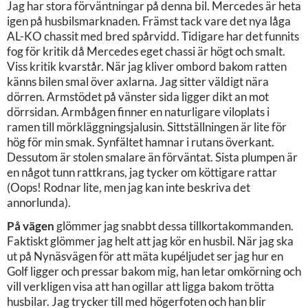
Jag har stora förväntningar på denna bil. Mercedes är heta
igen på husbilsmarknaden. Främst tack vare det nya låga
AL-KO chassit med bred spårvidd. Tidigare har det funnits
fog för kritik då Mercedes eget chassi är högt och smalt.
Viss kritik kvarstår. När jag kliver ombord bakom ratten
känns bilen smal över axlarna. Jag sitter väldigt nära
dörren. Armstödet på vänster sida ligger dikt an mot
dörrsidan. Armbågen finner en naturligare viloplats i
ramen till mörkläggningsjalusin. Sittställningen är lite för
hög för min smak. Synfältet hamnar i rutans överkant.
Dessutom är stolen smalare än förväntat. Sista plumpen är
en något tunn rattkrans, jag tycker om köttigare rattar
(Oops! Rodnar lite, men jag kan inte beskriva det
annorlunda).
På vägen
glömmer jag snabbt dessa tillkortakommanden.
Faktiskt glömmer jag helt att jag kör en husbil. När jag ska
ut på Nynäsvägen för att mäta kupéljudet ser jag hur en
Golf ligger och pressar bakom mig, han letar omkörning och
vill verkligen visa att han ogillar att ligga bakom trötta
husbilar. Jag trycker till med högerfoten och han blir