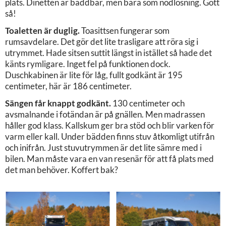
plats. Dinetten är bäddbar, men bara som nödlösning. Gott
så!
Toaletten är duglig.
Toasittsen fungerar som
rumsavdelare. Det gör det lite trasligare att röra sig i
utrymmet. Hade sitsen suttit längst in istället så hade det
känts rymligare. Inget fel på funktionen dock.
Duschkabinen är lite för låg, fullt godkänt är 195
centimeter, här är 186 centimeter.
Sängen får knappt godkänt.
130 centimeter och
avsmalnande i fotändan är på gnällen. Men madrassen
håller god klass. Kallskum ger bra stöd och blir varken för
varm eller kall. Under bädden finns stuv åtkomligt utifrån
och inifrån. Just stuvutrymmen är det lite sämre med i
bilen. Man måste vara en van resenär för att få plats med
det man behöver. Koffert bak?