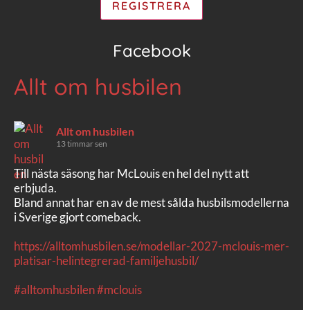
Facebook
Allt om husbilen
Allt om husbilen
13 timmar sen
Till nästa säsong har McLouis en hel del nytt att
erbjuda.
Bland annat har en av de mest sålda husbilsmodellerna
i Sverige gjort comeback.
https://alltomhusbilen.se/modellar-2027-mclouis-mer-
platisar-helintegrerad-familjehusbil/
#alltomhusbilen
#mclouis