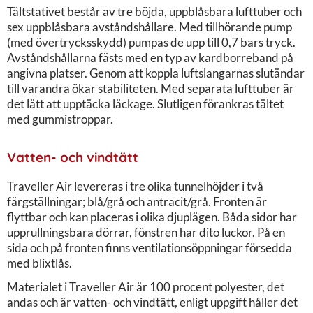
Tältstativet består av tre böjda, uppblåsbara lufttuber och
sex uppblåsbara avståndshållare. Med tillhörande pump
(med övertrycksskydd) pumpas de upp till 0,7 bars tryck.
Avståndshållarna fästs med en typ av kardborreband på
angivna platser. Genom att koppla luftslangarnas slutändar
till varandra ökar stabiliteten. Med separata lufttuber är
det lätt att upptäcka läckage. Slutligen förankras tältet
med gummistroppar.
Vatten- och vindtätt
Traveller Air levereras i tre olika tunnelhöjder i två
färgställningar; blå/grå och antracit/grå. Fronten är
flyttbar och kan placeras i olika djuplägen. Båda sidor har
upprullningsbara dörrar, fönstren har dito luckor. På en
sida och på fronten finns ventilationsöppningar försedda
med blixtlås.
Materialet i Traveller Air är 100 procent polyester, det
andas och är vatten- och vindtätt, enligt uppgift håller det