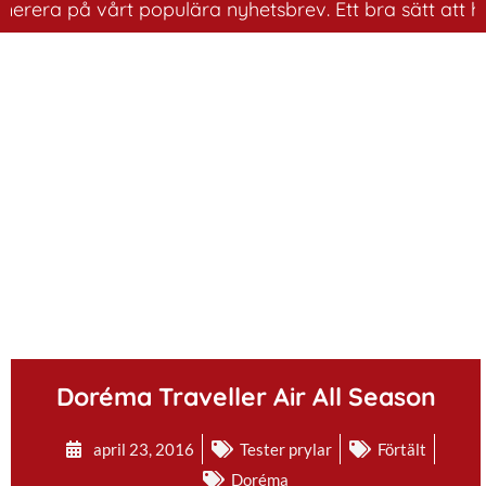
a på vårt populära nyhetsbrev. Ett bra sätt att ha koll
.
Doréma Traveller Air All Season
april 23, 2016
Tester prylar
Förtält
Doréma