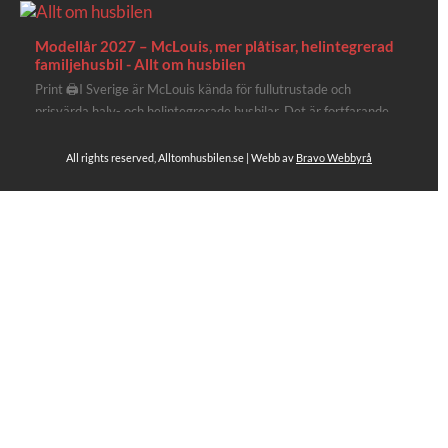
Modellår 2027 – McLouis, mer plåtisar, helintegrerad
familjehusbil - Allt om husbilen
Print 🖨I Sverige är McLouis kända för fullutrustade och
prisvärda halv- och helintegrerade husbilar. Det är fortfarande
där de lägger mest krut. Men till 2027 får även deras
plåtisutbud lite extra kärlek med hela 3 nya utrustningsnivåer.
All rights reserved, Alltomhusbilen.se | Webb av
Bravo Webbyrå
Av Stefan Janeld Det vimlar inte direkt av husb...
Se hela på Facebook
Allt om husbilen
2 dagar sen
Rapidos senaste modell är en kompakt husbil med
långbäddar och face-to-face dinette.
Ser riktigt fin ut. Titta själv får du se.
https://alltomhusbilen.se/nyhet-rapido-c66-optimum-
line-utrustad-for-oberoende/