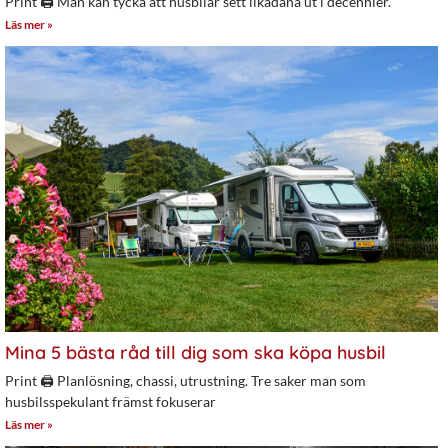
Print 🖨 Man kan tycka att husbilar sett likadana ut i decennier.
Läs mer »
Mina 5 bästa råd till dig som ska köpa husbil
Print 🖨 Planlösning, chassi, utrustning. Tre saker man som
husbilsspekulant främst fokuserar
Läs mer »