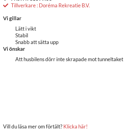
Tillverkare : Doréma Rekreatie B.V.
Vi gillar
Lätt i vikt
Stabil
Snabb att sätta upp
Vi önskar
Att husbilens dörr inte skrapade mot tunneltaket
Vill du läsa mer om förtält?
Klicka här!