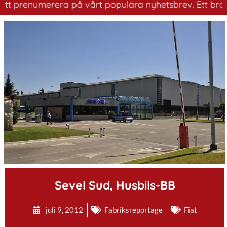
prenumerera på vårt populära nyhetsbrev. Ett bra sätt a
.
Sevel Sud, Husbils-BB
juli 9, 2012
Fabriksreportage
Fiat