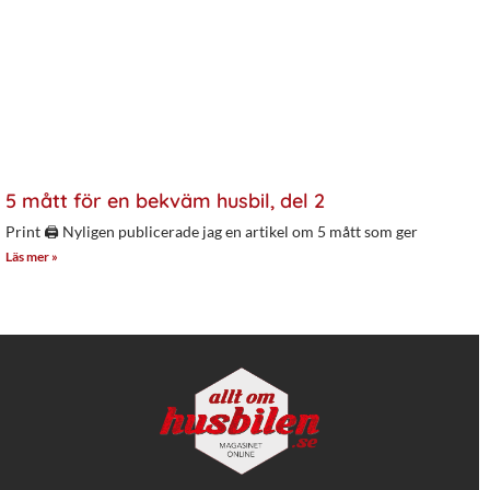
5 mått för en bekväm husbil, del 2
Print 🖨 Nyligen publicerade jag en artikel om 5 mått som ger
Läs mer »