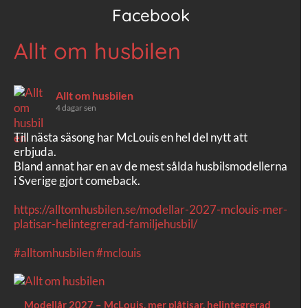
Facebook
Allt om husbilen
Allt om husbilen
4 dagar sen
Till nästa säsong har McLouis en hel del nytt att
erbjuda.
Bland annat har en av de mest sålda husbilsmodellerna
i Sverige gjort comeback.
https://alltomhusbilen.se/modellar-2027-mclouis-mer-
platisar-helintegrerad-familjehusbil/
#alltomhusbilen
#mclouis
Modellår 2027 – McLouis, mer plåtisar, helintegrerad