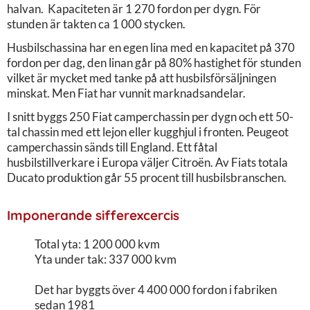
halvan. Kapaciteten är 1 270 fordon per dygn. För
stunden är takten ca 1 000 stycken.
Husbilschassina har en egen lina med en kapacitet på 370
fordon per dag, den linan går på 80% hastighet för stunden
vilket är mycket med tanke på att husbilsförsäljningen
minskat. Men Fiat har vunnit marknadsandelar.
I snitt byggs 250 Fiat camperchassin per dygn och ett 50-
tal chassin med ett lejon eller kugghjul i fronten. Peugeot
camperchassin sänds till England. Ett fåtal
husbilstillverkare i Europa väljer Citroën. Av Fiats totala
Ducato produktion går 55 procent till husbilsbranschen.
Imponerande sifferexcercis
Total yta: 1 200 000 kvm
Yta under tak: 337 000 kvm
Det har byggts över 4 400 000 fordon i fabriken
sedan 1981