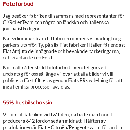
Fotoförbud
Jag besöker fabriken tillsammans med representanter för
Ci/RollerTeam och några holländska och italienska
journalistkollegor.
När vi kommer fram till fabriken ombeds vi märkligt nog
parkera utanför. Ty, på alla Fiat fabriker i Italien får endast
Fiat åtnjuta de inhägnade och bevakade parkeringarna,
och vi anlände i en Ford.
Normalt råder strikt fotoförbud men det görs ett
undantag för oss så länge vi lovar att alla bilder vi vill
publicera först filtreras genom Fiats PR-avdelning för att
inga hemliga processer avslöjas.
55% husbilschassin
Vi kom till fabriken vid tvåtiden, då hade man hunnit
producera 642 fordon sedan midnatt. Hälften av
produktionen är Fiat – Citroën/Peugeot svarar för andra