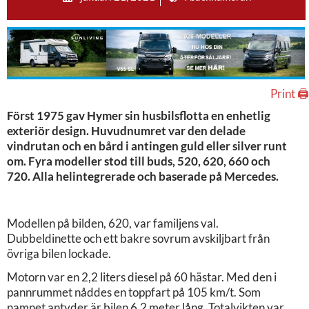
Print 🖨
Först 1975 gav Hymer sin husbilsflotta en enhetlig
exteriör design. Huvudnumret var den delade
vindrutan och en bård i antingen guld eller silver runt
om. Fyra modeller stod till buds, 520, 620, 660 och
720. Alla helintegrerade och baserade på Mercedes.
Modellen på bilden, 620, var familjens val.
Dubbeldinette och ett bakre sovrum avskiljbart från
övriga bilen lockade.
Motorn var en 2,2 liters diesel på 60 hästar. Med den i
pannrummet nåddes en toppfart på 105 km/t. Som
namnet antyder är bilen 6,2 meter lång. Totalvikten var