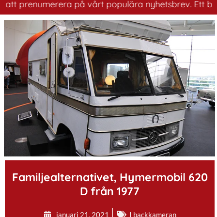
 prenumerera på vårt populära nyhetsbrev. Ett bra sätt 
.
Familjealternativet, Hymermobil 620
D från 1977
januari 21, 2021
I backkameran