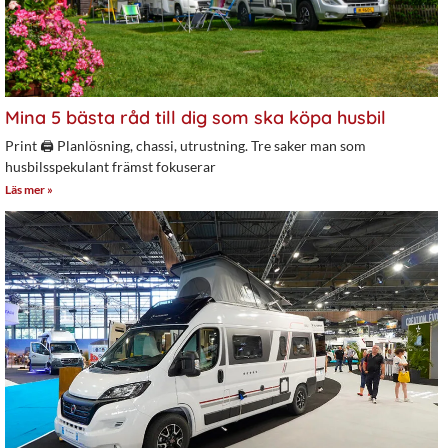
Mina 5 bästa råd till dig som ska köpa husbil
Print 🖨 Planlösning, chassi, utrustning. Tre saker man som
husbilsspekulant främst fokuserar
Läs mer »