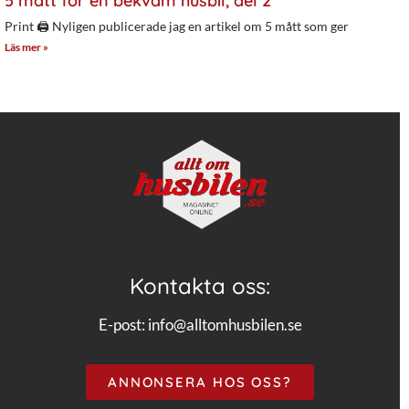
5 mått för en bekväm husbil, del 2
Print 🖨 Nyligen publicerade jag en artikel om 5 mått som ger
Läs mer »
Kontakta oss:
E-post:
info@alltomhusbilen.se
ANNONSERA HOS OSS?