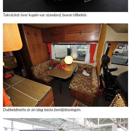
Takräcket över kupén var standard, boxen tillbehör.
Dubbeldinette är än idag bästa familjelösningen.