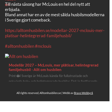
Till nästa säsong har McLouis en hel del nytt att
erbjuda.
Bland annat har en av de mest sålda husbilsmodellerna
i Sverige gjort comeback.
https://alltomhusbilen.se/modellar-2027-mclouis-mer-
platisar-helintegrerad-familjehusbil/
#alltomhusbilen
#mclouis
Modellår 2027 – McLouis, mer plåtisar, helintegrerad
familjehusbil - Allt om husbilen
Print 🖨I Sverige är McLouis kända för fullutrustade och
prisvärda halv- och helintegrerade husbilar. Det är fortfarande
där de lägger mest krut. Men till 2027 får även deras
plåtisutbud lite extra kärlek med hela 3 nya utrustningsnivåer.
All rights reserved, Alltomhusbilen.se | Webb av
Bravo Webbyrå
Av Stefan Janeld Det vimlar inte direkt av husb...
Se hela på Facebook