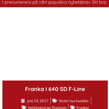
enumerera på vårt populära nyhetsbrev. Ett bra sätt att
.
Franka I 640 SD F-Line
juni 19, 2017
Tester nya husbilar
Helintegrerad
,
Premium
Frankia