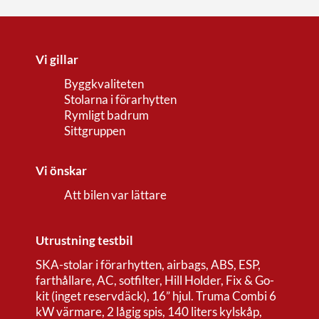
Vi gillar
Byggkvaliteten
Stolarna i förarhytten
Rymligt badrum
Sittgruppen
Vi önskar
Att bilen var lättare
Utrustning testbil
SKA-stolar i förarhytten, airbags, ABS, ESP,
farthållare, AC, sotfilter, Hill Holder, Fix & Go-
kit (inget reservdäck), 16” hjul. Truma Combi 6
kW värmare, 2 lågig spis, 140 liters kylskåp,