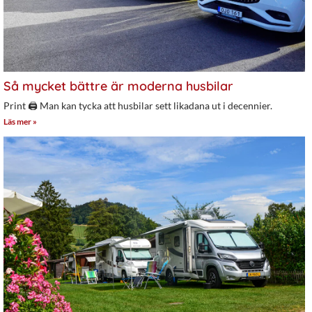
Så mycket bättre är moderna husbilar
Print 🖨 Man kan tycka att husbilar sett likadana ut i decennier.
Läs mer »