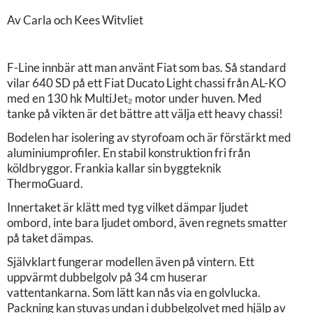
Av Carla och Kees Witvliet
F-Line innbär att man använt Fiat som bas. Så standard
vilar 640 SD på ett Fiat Ducato Light chassi från AL-KO
med en 130 hk MultiJet₂ motor under huven. Med
tanke på vikten är det bättre att välja ett heavy chassi!
Bodelen har isolering av styrofoam och är förstärkt med
aluminiumprofiler. En stabil konstruktion fri från
köldbryggor. Frankia kallar sin byggteknik
ThermoGuard.
Innertaket är klätt med tyg vilket dämpar ljudet
ombord, inte bara ljudet ombord, även regnets smatter
på taket dämpas.
Självklart fungerar modellen även på vintern. Ett
uppvärmt dubbelgolv på 34 cm huserar
vattentankarna. Som lätt kan nås via en golvlucka.
Packning kan stuvas undan i dubbelgolvet med hjälp av