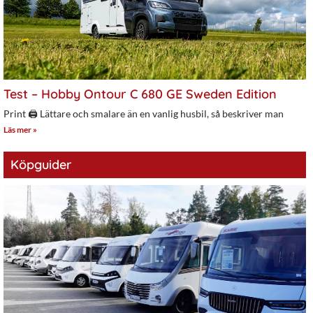
Test – Hobby Ontour C 680 GE Sweden Edition
Print 🖨 Lättare och smalare än en vanlig husbil, så beskriver man
Läs mer »
Köpguider