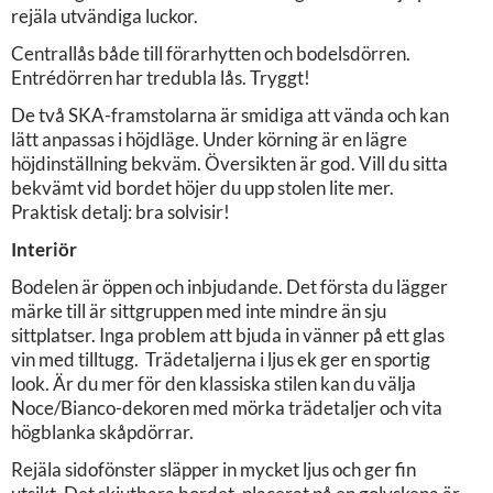
rejäla utvändiga luckor.
Centrallås både till förarhytten och bodelsdörren.
Entrédörren har tredubla lås. Tryggt!
De två SKA-framstolarna är smidiga att vända och kan
lätt anpassas i höjdläge. Under körning är en lägre
höjdinställning bekväm. Översikten är god. Vill du sitta
bekvämt vid bordet höjer du upp stolen lite mer.
Praktisk detalj: bra solvisir!
Interiör
Bodelen är öppen och inbjudande. Det första du lägger
märke till är sittgruppen med inte mindre än sju
sittplatser. Inga problem att bjuda in vänner på ett glas
vin med tilltugg. Trädetaljerna i ljus ek ger en sportig
look. Är du mer för den klassiska stilen kan du välja
Noce/Bianco-dekoren med mörka trädetaljer och vita
högblanka skåpdörrar.
Rejäla sidofönster släpper in mycket ljus och ger fin