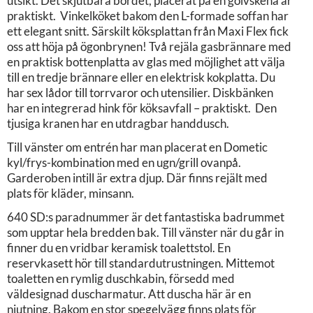
utsikt. Det skjutbara bordet, placerat på en golvskena är
praktiskt. Vinkelköket bakom den L-formade soffan har
ett elegant snitt. Särskilt köksplattan från Maxi Flex fick
oss att höja på ögonbrynen! Två rejäla gasbrännare med
en praktisk bottenplatta av glas med möjlighet att välja
till en tredje brännare eller en elektrisk kokplatta. Du
har sex lådor till torrvaror och utensilier. Diskbänken
har en integrerad hink för köksavfall – praktiskt. Den
tjusiga kranen har en utdragbar handdusch.
Till vänster om entrén har man placerat en Dometic
kyl/frys-kombination med en ugn/grill ovanpå.
Garderoben intill är extra djup. Där finns rejält med
plats för kläder, minsann.
640 SD:s paradnummer är det fantastiska badrummet
som upptar hela bredden bak. Till vänster när du går in
finner du en vridbar keramisk toalettstol. En
reservkasett hör till standardutrustningen. Mittemot
toaletten en rymlig duschkabin, försedd med
väldesignad duscharmatur. Att duscha här är en
njutning. Bakom en stor spegelvägg finns plats för