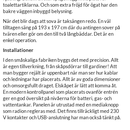
toalettartiklarna. Och som extra fröjd för ögat har den
bakre väggen inbyggd belysning.
När det blir dags att sova är taksängen redo. En väl
tilltagen säng på 193 x 197 cm där du antingen sover på
tvären eller gör om den till två långbäddar. Det är en
enkel operation.
Installationer
I den småskaliga fabriken byggs det med precision. Allt
är egen tillverkning, från skåpsdörrar till gardiner! Att
man bygger rejält är uppenbart när man ser hur kablar
och ledningar har placerats. Allt är av goda dimensioner
och omsorgsfullt draget. Elskåpet är lätt att komma åt.
En modern kontrollpanel som placerats ovanför entrén
ger en god översikt på nivåerna för batteri, gas- och
vattentankar. Panelen är utrustad med en mediaknopp
som radion regleras med. Det finns tillräckligt med 230
V kontakter och USB-anslutning har man också tänkt på.