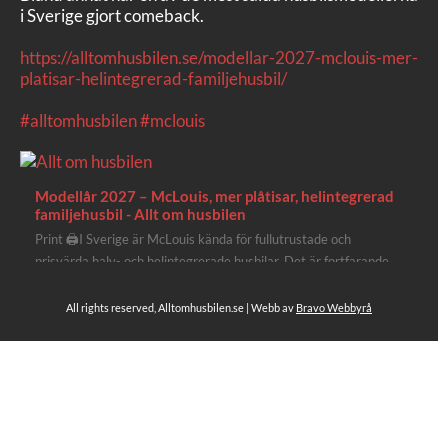
i Sverige gjort comeback.
https://alltomhusbilen.se/modellar-2027-mclouis-mer-
platisar-helintegrerad-familjehusbil/
#alltomhusbilen
#mclouis
Modellår 2027 – McLouis, mer plåtisar, helintegrerad
familjehusbil - Allt om husbilen
Print 🖨I Sverige är McLouis kända för fullutrustade och
prisvärda halv- och helintegrerade husbilar. Det är fortfarande
där de lägger mest krut. Men till 2027 får även deras
plåtisutbud lite extra kärlek med hela 3 nya utrustningsnivåer.
All rights reserved, Alltomhusbilen.se | Webb av
Bravo Webbyrå
Av Stefan Janeld Det vimlar inte direkt av husb...
Se hela på Facebook
Allt om husbilen
3 dagar sen