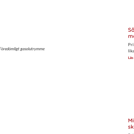
Så
mo
Pri
Föredömligt gasolutrymme
lik
Läs
Mi
sk