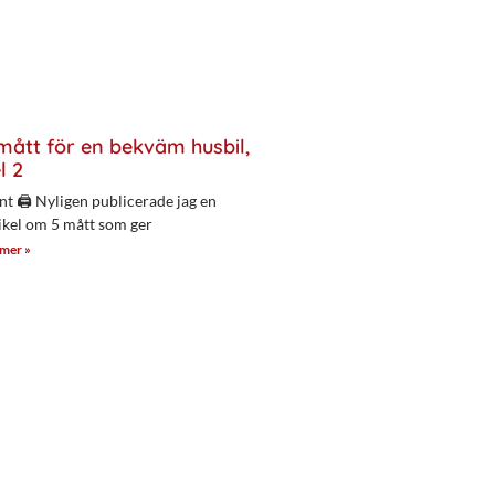
mått för en bekväm husbil,
l 2
nt 🖨 Nyligen publicerade jag en
ikel om 5 mått som ger
 mer »