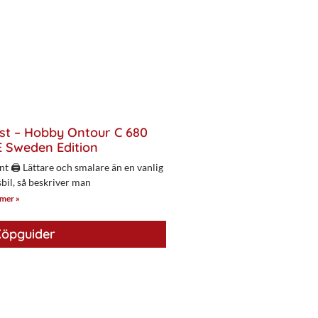
st – Hobby Ontour C 680
 Sweden Edition
nt 🖨 Lättare och smalare än en vanlig
bil, så beskriver man
 mer »
öpguider