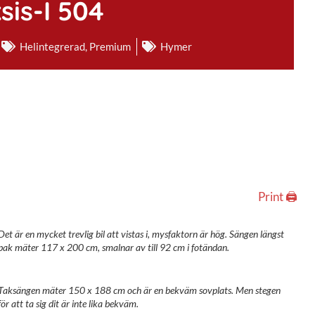
is-I 504
Helintegrerad
,
Premium
Hymer
Print 🖨
Det är en mycket trevlig bil att vistas i, mysfaktorn är hög. Sängen längst
bak mäter 117 x 200 cm, smalnar av till 92 cm i fotändan.
Taksängen mäter 150 x 188 cm och är en bekväm sovplats. Men stegen
för att ta sig dit är inte lika bekväm.