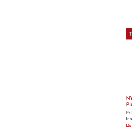
T
NY
Pl
Pri
inn
Läs