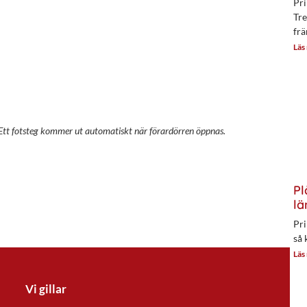
Pri
Tre
frä
Läs
Ett fotsteg kommer ut automatiskt när förardörren öppnas.
Pl
lä
Pri
så 
Läs
Vi gillar