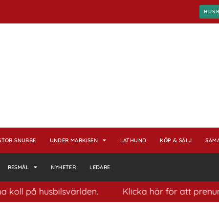
HUS
STOR SNUBBE
UNDER MARKISEN
LATHUND
KÖP & SÄLJ
SAM
RESMÅL
NYHETER
LEDARE
 på husbilsvärlden.
Klicka här för att prenumerera