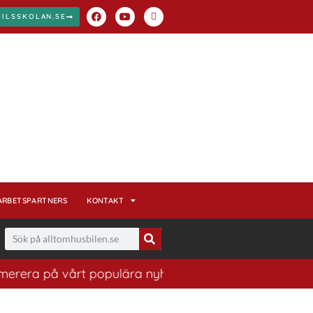
BILSSKOLAN.SE
ARBETSPARTNERS
KONTAKT
 på vårt populära nyhetsbrev. Ett bra sätt att ha koll 