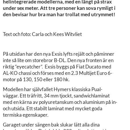
helintegrerade modellerna, med en längt på strax
under sex meter. Att tre personer kan sova rymligt i
den bevisar hur bra man har trollat med utrymmet!
Text och foto: Carla och Kees Witvliet
På utsidan har den nya Exsis lyfts rejält och påminner
inte så lite om storebror B-DL. Den nya fronten är en
riktig “eyecatcher”. Exsis byggs på Fiat Ducato med
AL-KO chassi och förses med en 2.3 Multijet Euro 6-
motor på 130, 150 eller 180 hk.
Modellen har självfallet Hymers klassiska Pual-
väggar. Ett träfritt, 34 mm tjockt, sandwichlaminat
med en kärna av polyuretanskum och aluminium på in-
och utsida. Ett stabilt laminat med mycket goda
termiska egenskaper.
Garaget under sängen bak slukar lätt alla dina