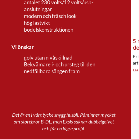
antalet 230 volts/12 volts/usb-
anslutningar
modern och fräsch look
hög lastvikt
bodelskonstruktionen
5 
Vi önskar
de
Pri
golv utan nivåskillnad
art
Bekvämare i- och ursteg till den
Läs
nedfällbara sängen fram
Det är en i vårt tycke snygg husbil. Påminner mycket
om storebror B-DL, men Exsis saknar dubbelgolvet
och får en lägre profil.