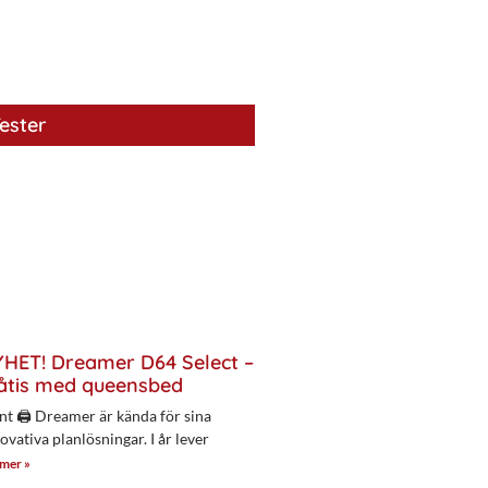
ester
HET! Dreamer D64 Select –
åtis med queensbed
nt 🖨 Dreamer är kända för sina
ovativa planlösningar. I år lever
 mer »