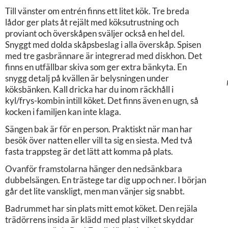
Till vänster om entrén finns ett litet kök. Tre breda
lådor ger plats åt rejält med köksutrustning och
proviant och överskåpen sväljer också en hel del.
Snyggt med dolda skåpsbeslag i alla överskåp. Spisen
med tre gasbrännare är integrerad med diskhon. Det
finns en utfällbar skiva som ger extra bänkyta. En
snygg detalj på kvällen är belysningen under
köksbänken. Kall dricka har du inom räckhåll i
kyl/frys-kombin intill köket. Det finns även en ugn, så
kocken i familjen kan inte klaga.
Sängen bak är för en person. Praktiskt när man har
besök över natten eller vill ta sig en siesta. Med två
fasta trappsteg är det lätt att komma på plats.
Ovanför framstolarna hänger den nedsänkbara
dubbelsängen. En trästege tar dig upp och ner. I början
går det lite vanskligt, men man vänjer sig snabbt.
Badrummet har sin plats mitt emot köket. Den rejäla
trädörrens insida är klädd med plast vilket skyddar