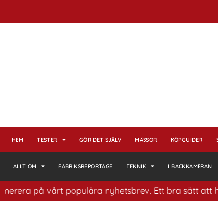
HEM
TESTER
GÖR DET SJÄLV
MÄSSOR
KÖPGUIDER
ALLT OM
FABRIKSREPORTAGE
TEKNIK
I BACKKAMERAN
a på vårt populära nyhetsbrev. Ett bra sätt att ha koll