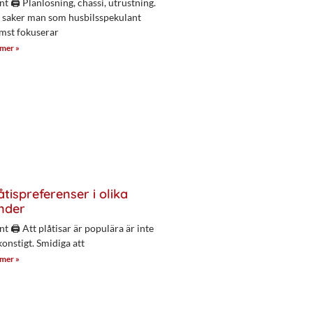
nt 🖨 Planlösning, chassi, utrustning.
 saker man som husbilsspekulant
mst fokuserar
 mer »
åtispreferenser i olika
nder
nt 🖨 Att plåtisar är populära är inte
konstigt. Smidiga att
 mer »