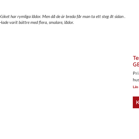
Köket har rymliga lådor. Men då de är breda får man ta ett steg åt sidan .
Hade varit bättre med flera, smalare, lådor.
Te
GE
Pri
hus
Läs
K