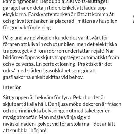
kampingmöbler. Det dubbla 230 volts-eluttaget i
garaget är en detalj i tiden. Enkelt att ladda upp
elcyklarna. Färskvattentanken är lätt att komma åt
och gråvattentanken är placerad i mitten av husbilen
för god viktfördelning.
På grund av golvhöjden kunde det varit svårt för
föraren att kliva in och ut ur bilen, men det elektriska
trappsteget vid förardörren underlättar rejält! När
bildörren öppnas skjuts trappsteget automatiskt fram
och vice versa. En perfekt lösning! Praktiskt är det
också med släden i gasolskåpet som gör att
gasflaskorna enkelt skiftas vid behov.
Interiör
Sittgruppen är bekväm för fyra. Pelarbordet är
skjutbart åt alla håll. Den ljusa möbeldekoren är fräsch
och den indirekta belysningen utmed taket ger en
mysig atmosfär. Man måste vänja sig vid
nivåskillnaden i golvet vid förarstolarna – det är lätt
att snubbla i början!