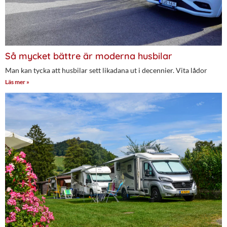
Så mycket bättre är moderna husbilar
Man kan tycka att husbilar sett likadana ut i decennier. Vita lådor
Läs mer »