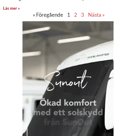
Läs mer »
« Föregående
1
2
3
Nästa »