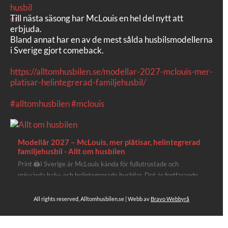
Till nästa säsong har McLouis en hel del nytt att
erbjuda.
Bland annat har en av de mest sålda husbilsmodellerna
i Sverige gjort comeback.
https://alltomhusbilen.se/modellar-2027-mclouis-mer-
platisar-helintegrerad-familjehusbil/
#alltomhusbilen
#mclouis
Modellår 2027 – McLouis, mer plåtisar, helintegrerad
familjehusbil - Allt om husbilen
Print 🖨I Sverige är McLouis kända för fullutrustade och
prisvärda halv- och helintegrerade husbilar. Det är fortfarande
där de lägger mest krut. Men till 2027 får även deras
plåtisutbud lite extra kärlek med hela 3 nya utrustningsnivåer.
All rights reserved, Alltomhusbilen.se | Webb av
Bravo Webbyrå
Av Stefan Janeld Det vimlar inte direkt av husb...