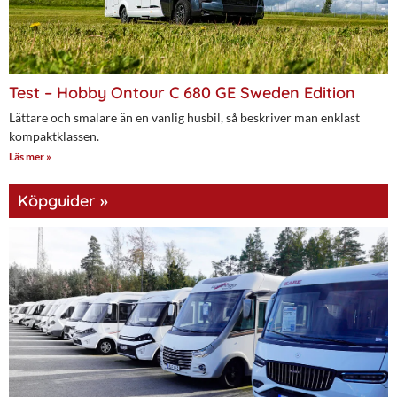
Test – Hobby Ontour C 680 GE Sweden Edition
Lättare och smalare än en vanlig husbil, så beskriver man enklast
kompaktklassen.
Läs mer »
Köpguider »