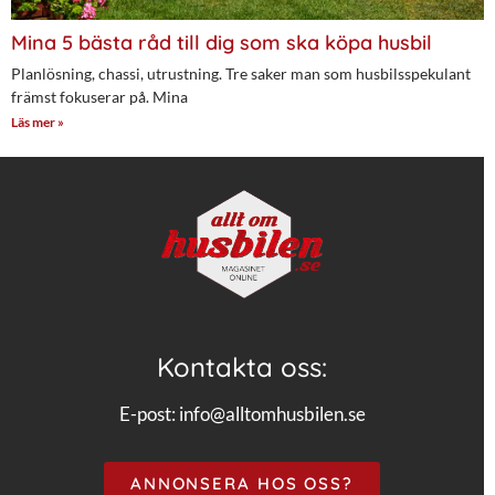
Mina 5 bästa råd till dig som ska köpa husbil
Planlösning, chassi, utrustning. Tre saker man som husbilsspekulant
främst fokuserar på. Mina
Läs mer »
Kontakta oss:
E-post:
info@alltomhusbilen.se
ANNONSERA HOS OSS?