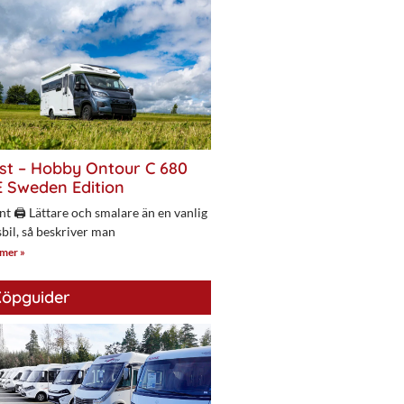
st – Hobby Ontour C 680
 Sweden Edition
nt 🖨 Lättare och smalare än en vanlig
bil, så beskriver man
 mer »
öpguider