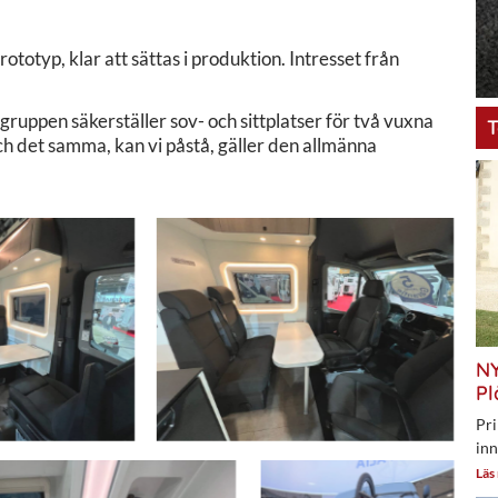
otyp, klar att sättas i produktion. Intresset från
tgruppen säkerställer sov- och sittplatser för två vuxna
T
h det samma, kan vi påstå, gäller den allmänna
NY
Pl
Pri
inn
Läs