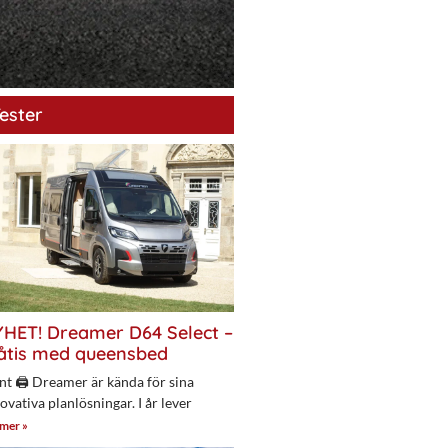
ester
HET! Dreamer D64 Select –
åtis med queensbed
nt 🖨 Dreamer är kända för sina
ovativa planlösningar. I år lever
 mer »