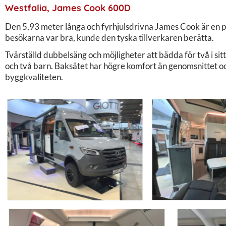
Westfalia, James Cook 600D
Den 5,93 meter långa och fyrhjulsdrivna James Cook är en prot
besökarna var bra, kunde den tyska tillverkaren berätta.
Tvärställd dubbelsäng och möjligheter att bädda för två i sit
och två barn. Baksätet har högre komfort än genomsnittet oc
byggkvaliteten.