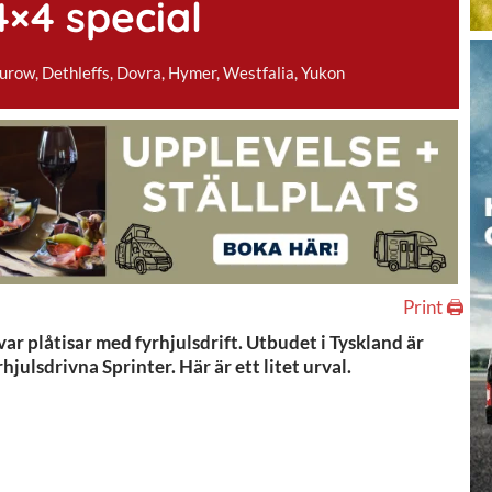
×4 special
urow
,
Dethleffs
,
Dovra
,
Hymer
,
Westfalia
,
Yukon
Print 🖨
ar plåtisar med fyrhjulsdrift. Utbudet i Tyskland är
julsdrivna Sprinter. Här är ett litet urval.