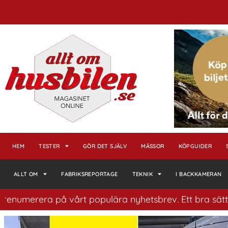
HEM
TESTER
GÖR DET SJÄLV
MÄSSOR
KÖPGUIDER
ALLT OM
FABRIKSREPORTAGE
TEKNIK
I BACKKAMERAN
 populära nyhetsbrev. Ett bra sätt att ha koll på husbi