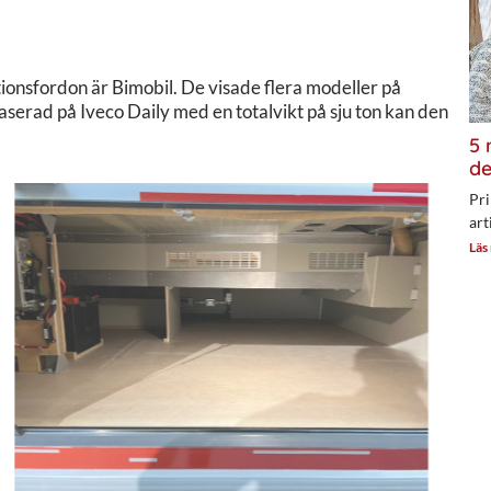
tionsfordon är Bimobil. De visade flera modeller på
serad på Iveco Daily med en totalvikt på sju ton kan den
5 
de
Pri
art
Läs