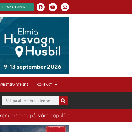
BILSSKOLAN.SE
ARBETSPARTNERS
KONTAKT
populära nyhetsbrev. Ett bra sätt att ha koll på husbil