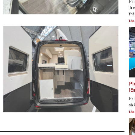
Pri
Tre
frä
Läs
Pl
lä
Pri
så 
Läs