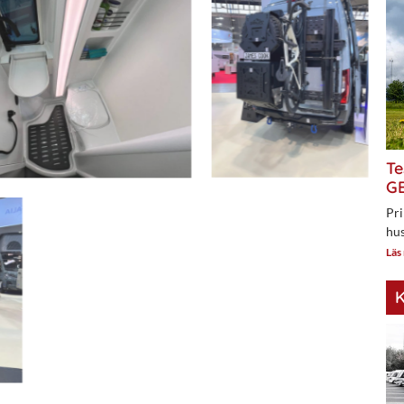
Te
GE
Pri
hus
Läs
K