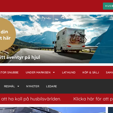
HUS
STOR SNUBBE
UNDER MARKISEN
LATHUND
KÖP & SÄLJ
SAM
RESMÅL
NYHETER
LEDARE
lsvärlden.
Klicka här för att prenumerera på vårt 