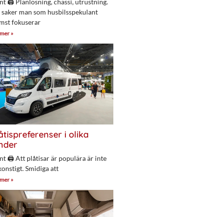
nt 🖨 Planlösning, chassi, utrustning.
 saker man som husbilsspekulant
mst fokuserar
 mer »
åtispreferenser i olika
nder
nt 🖨 Att plåtisar är populära är inte
konstigt. Smidiga att
 mer »