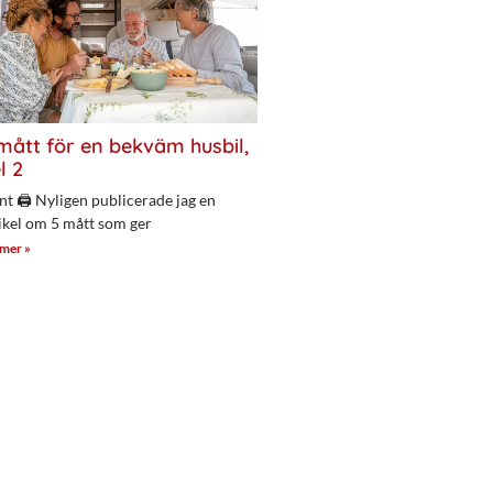
mått för en bekväm husbil,
l 2
nt 🖨 Nyligen publicerade jag en
ikel om 5 mått som ger
 mer »