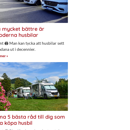
 mycket bättre är
derna husbilar
nt 🖨 Man kan tycka att husbilar sett
adana ut i decennier.
 mer »
na 5 bästa råd till dig som
a köpa husbil