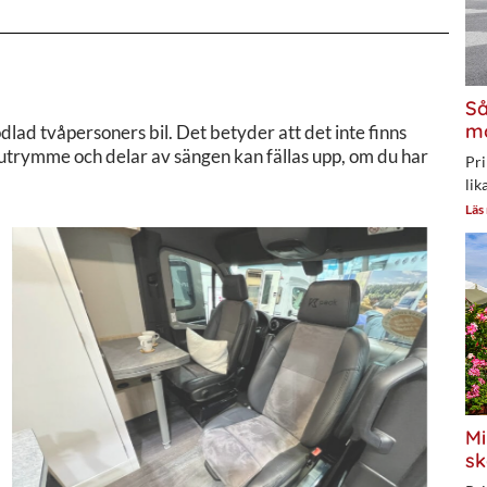
Så
mo
lad tvåpersoners bil. Det betyder att det inte finns
utrymme och delar av sängen kan fällas upp, om du har
Pri
lik
Läs
Mi
sk