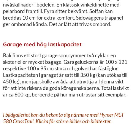
nivåskillnader i bodelen. En klassisk vinkeldinette med
pelarbord framtill. Fyra sitter bekvämt. Soffan kan
breddas 10 cm för extra komfort. Sidoväggens träpanel
ger ombonad känsla. Det är lätt att trivas ombord.
Garage med hög lastkapacitet
Bak finns ett stort garage som rymmer två cyklar, en
skoter eller mycket bagage. Garageluckorna är 100 x 121
respektive 100 x 95 cm stora och golvet har fästöglor.
Lastkapaciteten i garaget är satt till 350 kg (kan utökas till
450 kg), men jag skulle avråda att utnyttja all denna vikt
för att inte riskera de goda köregenskaperna. Total lastvikt
är ca 600 kg, beroende på hur man utrustar sitt exemplar.
I bildgalleriet kan du bekanta dig närmare med Hymer ML-T
580 CrossTrail. Klicka för större bilder och bildtexter.