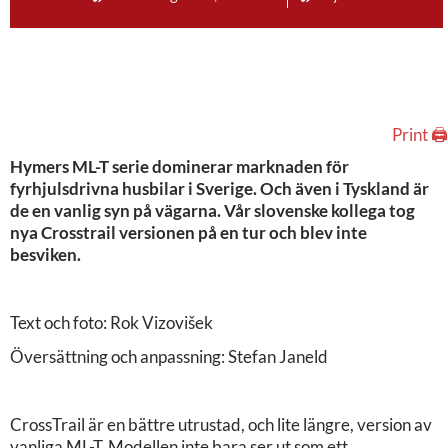
Print 🖨
Hymers ML-T serie dominerar marknaden för
fyrhjulsdrivna husbilar i Sverige. Och även i Tyskland är
de en vanlig syn på vägarna. Vår slovenske kollega tog
nya Crosstrail versionen på en tur och blev inte
besviken.
Text och foto: Rok Vizovišek
Översättning och anpassning: Stefan Janeld
CrossTrail är en bättre utrustad, och lite längre, version av
vanliga ML-T. Modellen inte bara ser ut som ett