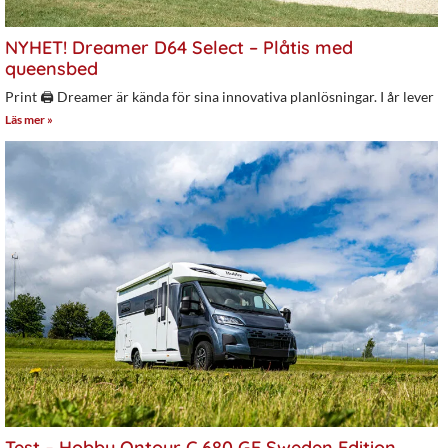
NYHET! Dreamer D64 Select – Plåtis med
queensbed
Print 🖨 Dreamer är kända för sina innovativa planlösningar. I år lever
Läs mer »
Test – Hobby Ontour C 680 GE Sweden Edition