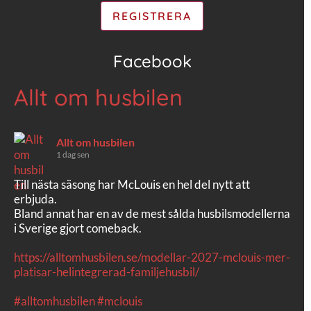
Facebook
Allt om husbilen
Allt om husbilen
1 dag sen
Till nästa säsong har McLouis en hel del nytt att
erbjuda.
Bland annat har en av de mest sålda husbilsmodellerna
i Sverige gjort comeback.
https://alltomhusbilen.se/modellar-2027-mclouis-mer-
platisar-helintegrerad-familjehusbil/
#alltomhusbilen
#mclouis