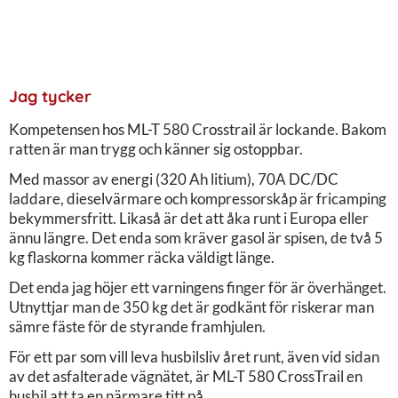
Jag tycker
Kompetensen hos ML-T 580 Crosstrail är lockande. Bakom
ratten är man trygg och känner sig ostoppbar.
Med massor av energi (320 Ah litium), 70A DC/DC
laddare, dieselvärmare och kompressorskåp är fricamping
bekymmersfritt. Likaså är det att åka runt i Europa eller
ännu längre. Det enda som kräver gasol är spisen, de två 5
kg flaskorna kommer räcka väldigt länge.
Det enda jag höjer ett varningens finger för är överhänget.
Utnyttjar man de 350 kg det är godkänt för riskerar man
sämre fäste för de styrande framhjulen.
För ett par som vill leva husbilsliv året runt, även vid sidan
av det asfalterade vägnätet, är ML-T 580 CrossTrail en
husbil att ta en närmare titt på.