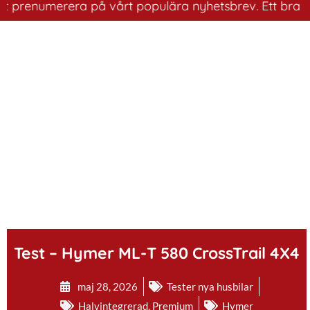
enumerera på vårt populära nyhetsbrev. Ett bra sätt att
.
Test – Hymer ML-T 580 CrossTrail 4X4
maj 28, 2026
Tester nya husbilar
Halvintegrerad
,
Premium
Hymer