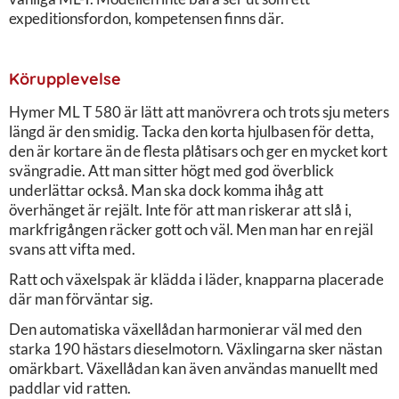
expeditionsfordon, kompetensen finns där.
Körupplevelse
Hymer ML T 580 är lätt att manövrera och trots sju meters
längd är den smidig. Tacka den korta hjulbasen för detta,
den är kortare än de flesta plåtisars och ger en mycket kort
svängradie. Att man sitter högt med god överblick
underlättar också. Man ska dock komma ihåg att
överhänget är rejält. Inte för att man riskerar att slå i,
markfrigången räcker gott och väl. Men man har en rejäl
svans att vifta med.
Ratt och växelspak är klädda i läder, knapparna placerade
där man förväntar sig.
Den automatiska växellådan harmonierar väl med den
starka 190 hästars dieselmotorn. Växlingarna sker nästan
omärkbart. Växellådan kan även användas manuellt med
paddlar vid ratten.