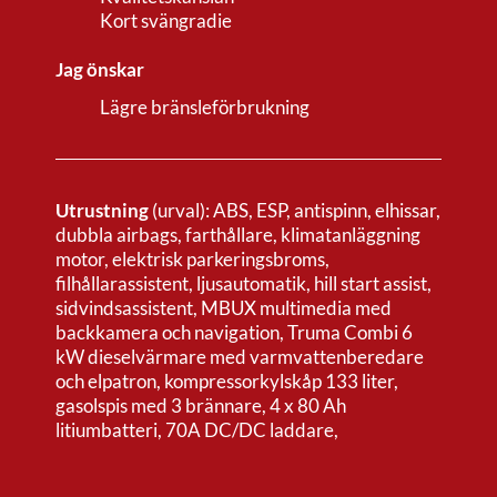
Kort svängradie
Jag önskar
Lägre bränsleförbrukning
Utrustning
(urval): ABS, ESP, antispinn, elhissar,
dubbla airbags, farthållare, klimatanläggning
motor, elektrisk parkeringsbroms,
filhållarassistent, ljusautomatik, hill start assist,
sidvindsassistent, MBUX multimedia med
backkamera och navigation, Truma Combi 6
kW dieselvärmare med varmvattenberedare
och elpatron, kompressorkylskåp 133 liter,
gasolspis med 3 brännare, 4 x 80 Ah
litiumbatteri, 70A DC/DC laddare,