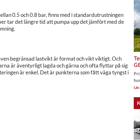
 mellan 0.5 och 0.8 bar, finns med i standardutrustningen
uber tar det längre tid att pumpa upp det jämfört med de
ömning.
Te
en begränsad lastvikt är format och vikt viktigt. Och
GE
rna är äventyrligt lagda och gärna och ofta flyttar på sig
onteringen är enkel. Det är punkterna som fått väga tyngst i
Pri
hus
Läs
K