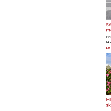
Så
mo
Pri
lik
Läs
Mi
sk