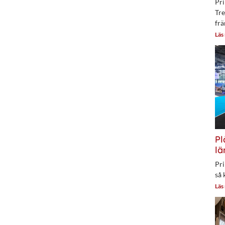
Pri
Tre
frä
Läs
Pl
lä
Pri
så 
Läs