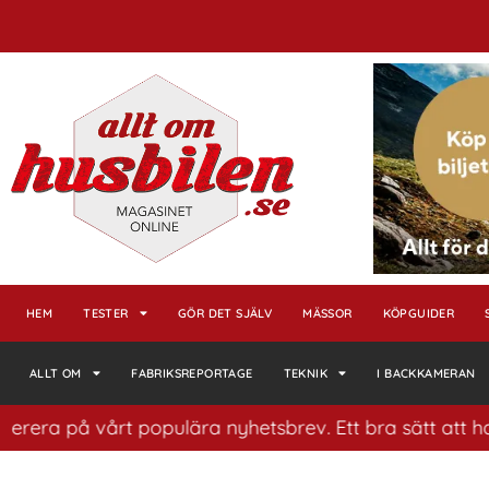
HEM
TESTER
GÖR DET SJÄLV
MÄSSOR
KÖPGUIDER
ALLT OM
FABRIKSREPORTAGE
TEKNIK
I BACKKAMERAN
å vårt populära nyhetsbrev. Ett bra sätt att ha koll på