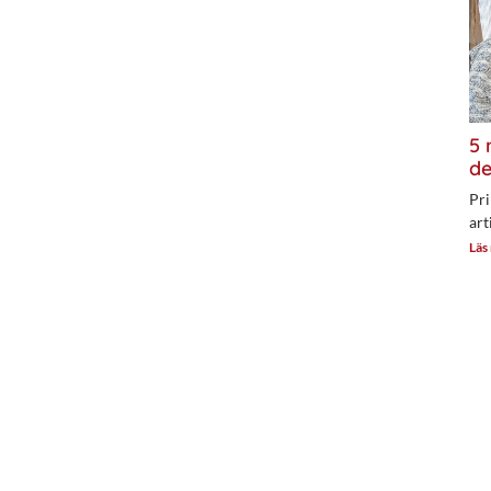
5 
de
Pri
art
Läs