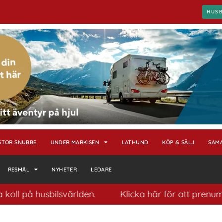
HUS
STOR SNUBBE
UNDER MARKISEN
LATHUND
KÖP & SÄLJ
SAM
RESMÅL
NYHETER
LEDARE
 husbilsvärlden.
Klicka här för att prenumerera p