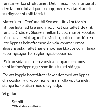
förstärker konstruktionen. Det innebär i och för sig att
den tar mer tid att pumpa upp, men resultatet är ett
stadigt och stabilt förtält.
Materialet – TenCate All Season – är känt för sin
hållbarhet med bra andning, vilket gör tältet idealisk
för alla årstider. Slussen mellan tält och husbil kopplas
på och av med dragkedja. Med skjutdörr kan dörren
inte öppnas helt eftersom den då kommer emot
slussens sida. Tältet har en hög markkappa och många
kopplingsögon för regleringsstropparna.
På framsidan och den vänstra sidopanelen finns
ventilationsöppningar som är lätta att stänga.
För att koppla bort tältet räcker det med att öppna
dragkedjan vid kopplingsremsan, rulla upp tunneln,
stänga bakplattan med dragkedja.
Vi gillar
Stabilt
Tältdukskvalitén