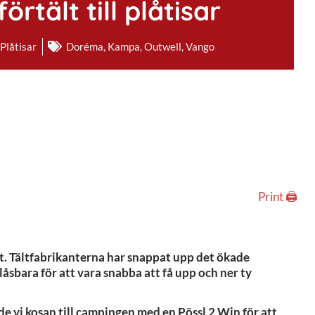
rtält till plåtisar
,
Plåtisar
Doréma
,
Kampa
,
Outwell
,
Vango
Print 🖨
bot. Tältfabrikanterna har snappat upp det ökade
låsbara för att vara snabba att få upp och ner ty
yrde vi kosan till campingen med en Pössl 2 Win för att