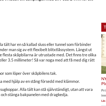
T
Alla tält har en så kallad sluss eller tunnel som förbinder
änder man sig av ett flexibelt blitxtlåssystem. Längst ut
e flesta skåpbilarna är utrustade med. Det finns tre olika
ler 3.5 millimeter! Så var noga med att få med dig rätt
or som löper över skåpbilens tak.
NY
ränna med hjälp av en stång försedd med klämmor.
Pl
 sugkoppar. Alla tält kan stå självständigt, utan att vara
Pri
sen och stänga bakpanelen med dragkedja.
inn
Läs