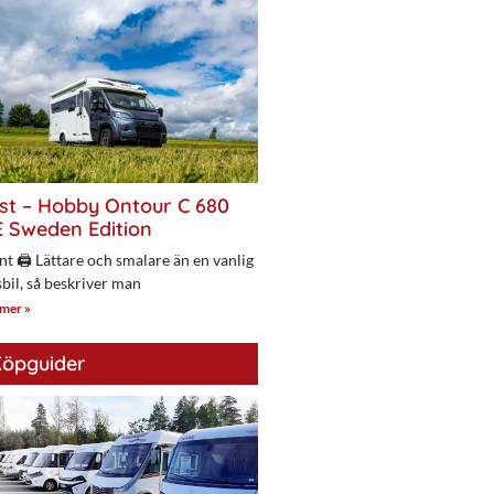
st – Hobby Ontour C 680
 Sweden Edition
nt 🖨 Lättare och smalare än en vanlig
bil, så beskriver man
 mer »
öpguider