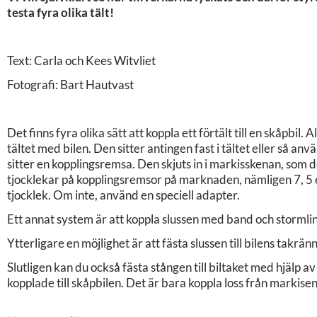
testa fyra olika tält!
Text: Carla och Kees Witvliet
Fotografi: Bart Hautvast
Det finns fyra olika sätt att koppla ett förtält till en skåpbil. 
tältet med bilen. Den sitter antingen fast i tältet eller så anv
sitter en kopplingsremsa. Den skjuts in i markisskenan, som d
tjocklekar på kopplingsremsor på marknaden, nämligen 7, 5 el
tjocklek. Om inte, använd en speciell adapter.
Ett annat system är att koppla slussen med band och stormlin
Ytterligare en möjlighet är att fästa slussen till bilens tak
Slutligen kan du också fästa stången till biltaket med hjälp av
kopplade till skåpbilen. Det är bara koppla loss från marki