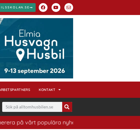
BILSSKOLAN.SE
ARBETSPARTNERS
KONTAKT
å vårt populära nyhetsbrev. Ett bra sätt att ha koll på