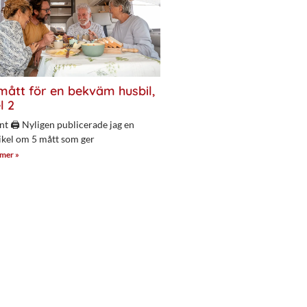
mått för en bekväm husbil,
l 2
nt 🖨 Nyligen publicerade jag en
ikel om 5 mått som ger
 mer »