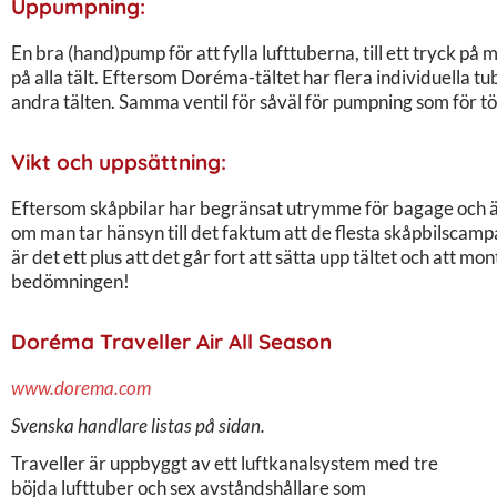
Uppumpning:
En bra (hand)pump för att fylla lufttuberna, till ett tryck på
på alla tält. Eftersom Doréma-tältet har flera individuella t
andra tälten. Samma ventil för såväl för pumpning som för t
Vikt och uppsättning:
Eftersom skåpbilar har begränsat utrymme för bagage och äv
om man tar hänsyn till det faktum att de flesta skåpbilscampa
är det ett plus att det går fort att sätta upp tältet och att m
bedömningen!
Doréma Traveller Air All Season
www.dorema.com
Svenska handlare listas på sidan.
Traveller är uppbyggt av ett luftkanalsystem med tre
böjda lufttuber och sex avståndshållare som