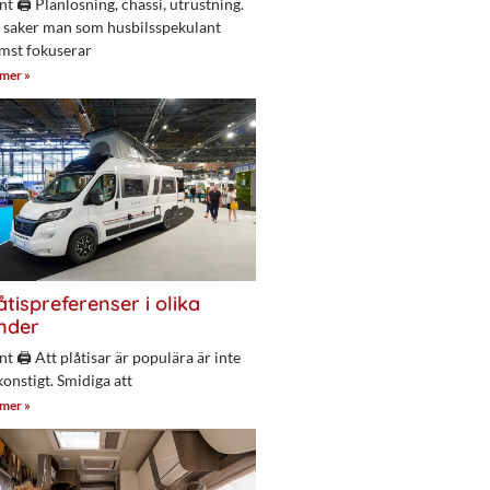
nt 🖨 Planlösning, chassi, utrustning.
 saker man som husbilsspekulant
mst fokuserar
 mer »
åtispreferenser i olika
nder
nt 🖨 Att plåtisar är populära är inte
konstigt. Smidiga att
 mer »