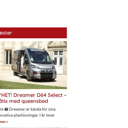
ester
HET! Dreamer D64 Select –
åtis med queensbed
nt 🖨 Dreamer är kända för sina
ovativa planlösningar. I år lever
 mer »