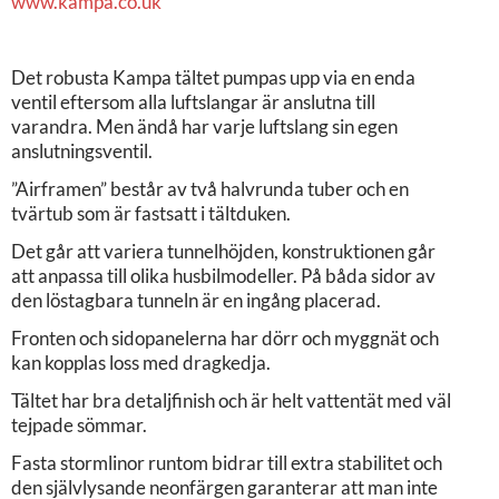
www.kampa.co.uk
Det robusta Kampa tältet pumpas upp via en enda
ventil eftersom alla luftslangar är anslutna till
varandra. Men ändå har varje luftslang sin egen
anslutningsventil.
”Airframen” består av två halvrunda tuber och en
tvärtub som är fastsatt i tältduken.
Det går att variera tunnelhöjden, konstruktionen går
att anpassa till olika husbilmodeller. På båda sidor av
den löstagbara tunneln är en ingång placerad.
Fronten och sidopanelerna har dörr och myggnät och
kan kopplas loss med dragkedja.
Tältet har bra detaljfinish och är helt vattentät med väl
tejpade sömmar.
Fasta stormlinor runtom bidrar till extra stabilitet och
den självlysande neonfärgen garanterar att man inte