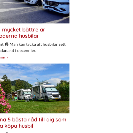
 mycket bättre är
derna husbilar
nt 🖨 Man kan tycka att husbilar sett
adana ut i decennier.
 mer »
na 5 bästa råd till dig som
a köpa husbil