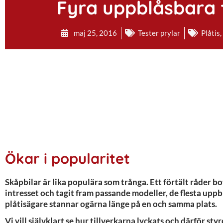
Fyra uppblåsbara fö
maj 25, 2016
Tester prylar
Plåtis
Ökar i popularitet
Skåpbilar är lika populära som trånga. Ett förtält råder 
intresset och tagit fram passande modeller, de flesta uppb
plåtisägare stannar ogärna länge på en och samma plats.
Vi vill självklart se hur tillverkarna lyckats och därför st