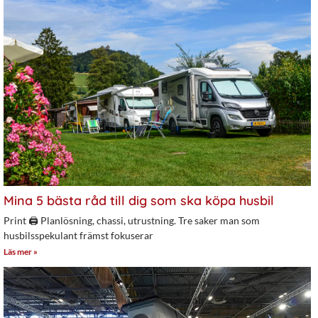
Mina 5 bästa råd till dig som ska köpa husbil
Print 🖨 Planlösning, chassi, utrustning. Tre saker man som
husbilsspekulant främst fokuserar
Läs mer »