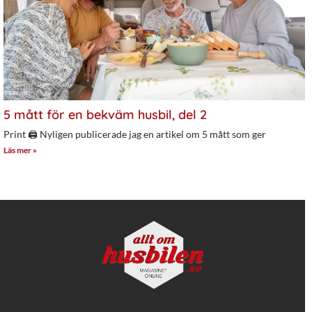
5 mått för en bekväm husbil, del 2
Print 🖨 Nyligen publicerade jag en artikel om 5 mått som ger
Läs mer »