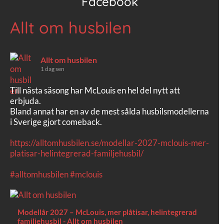
Facebook
Allt om husbilen
Allt om husbilen
1 dag sen
Till nästa säsong har McLouis en hel del nytt att
erbjuda.
Bland annat har en av de mest sålda husbilsmodellerna
i Sverige gjort comeback.
https://alltomhusbilen.se/modellar-2027-mclouis-mer-
platisar-helintegrerad-familjehusbil/
#alltomhusbilen
#mclouis
Modellår 2027 – McLouis, mer plåtisar, helintegrerad
familjehusbil - Allt om husbilen