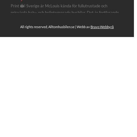
Print 🖨I Sverige är McLouis kända för fullutrustade och
prisvärda halv- och helintegrerade husbilar. Det är fortfarande
där de lägger mest krut. Men till 2027 får även deras
plåtisutbud lite extra kärlek med hela 3 nya utrustningsnivåer.
All rights reserved, Alltomhusbilen.se | Webb av
Bravo Webbyrå
Av Stefan Janeld Det vimlar inte direkt av husb...
Se hela på Facebook
Allt om husbilen
2 dagar sen
Rapidos senaste modell är en kompakt husbil med
långbäddar och face-to-face dinette.
Ser riktigt fin ut. Titta själv får du se.
https://alltomhusbilen.se/nyhet-rapido-c66-optimum-
line-utrustad-for-oberoende/
#alltomhusbilen
#rapido
#rapidoc66