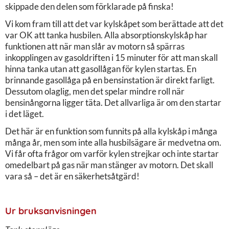
skippade den delen som förklarade på finska!
Vi kom fram till att det var kylskåpet som berättade att det
var OK att tanka husbilen. Alla absorptionskylskåp har
funktionen att när man slår av motorn så spärras
inkopplingen av gasoldriften i 15 minuter för att man skall
hinna tanka utan att gasollågan för kylen startas. En
brinnande gasollåga på en bensinstation är direkt farligt.
Dessutom olaglig, men det spelar mindre roll när
bensinångorna ligger täta. Det allvarliga är om den startar
i det läget.
Det här är en funktion som funnits på alla kylskåp i många
många år, men som inte alla husbilsägare är medvetna om.
Vi får ofta frågor om varför kylen strejkar och inte startar
omedelbart på gas när man stänger av motorn. Det skall
vara så – det är en säkerhetsåtgärd!
Ur bruksanvisningen