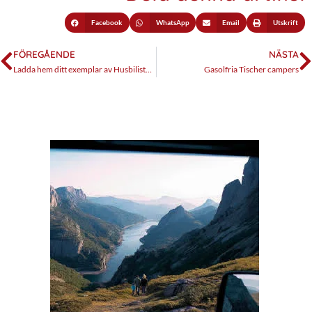
Facebook
WhatsApp
Email
Utskrift
FÖREGÅENDE
NÄSTA
Ladda hem ditt exemplar av Husbilistens Önskelista
Gasolfria Tischer campers