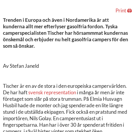
Print 🖨
Trenden i Europa och även i Nordamerika är att
kunderna allt mer efterlyser gasolfria fordon. Tyska
camperspecialisten Tischer har hörsammmat kundernas
önskemål och erbjuder nu helt gasolfria campers för den
som så önskar.
Av Stefan Janeld
Tischer är en av de stora i den europeiska campervärlden.
De har haft
svensk representation
i många år men är inte
företaget som slår på stora trumman. På Elmia Husvagn
Husbil hade de monter och jag spenderade en lite längre
stund i de utställda ekipagen. Fick också en pratstund med
importören, Nils Golay. En camperentusiast ut i
fingerspetsarna. Han har i över 30 år spenderat fritiden i
campers, i såväl bister vinter som stekhet öken.