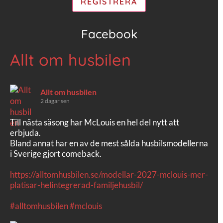
Facebook
Allt om husbilen
Allt om husbilen
2 dagar sen
Till nästa säsong har McLouis en hel del nytt att
erbjuda.
Bland annat har en av de mest sålda husbilsmodellerna
i Sverige gjort comeback.
https://alltomhusbilen.se/modellar-2027-mclouis-mer-
platisar-helintegrerad-familjehusbil/
#alltomhusbilen
#mclouis