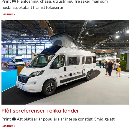
Print 🖨 Planlösning, chassi, utrustning. Tre saker man som
husbilsspekulant främst fokuserar
Läs mer »
Plåtispreferenser i olika länder
Print 🖨 Att plåtisar är populära är inte så konstigt. Smidiga att
Läs mer »