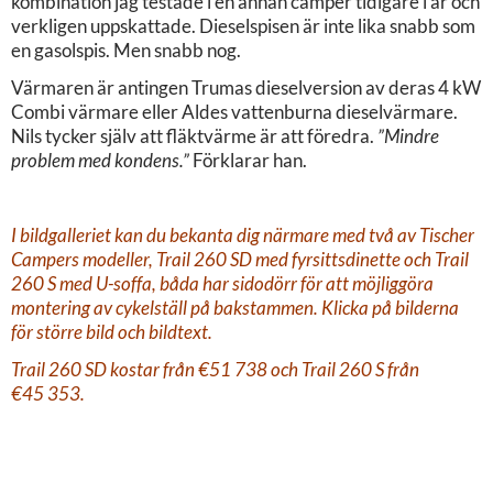
kombination jag testade i en annan camper tidigare i år och
verkligen uppskattade. Dieselspisen är inte lika snabb som
en gasolspis. Men snabb nog.
Värmaren är antingen Trumas dieselversion av deras 4 kW
Combi värmare eller Aldes vattenburna dieselvärmare.
Nils tycker själv att fläktvärme är att föredra.
”Mindre
problem med kondens.”
Förklarar han.
I bildgalleriet kan du bekanta dig närmare med två av Tischer
Campers modeller, Trail 260 SD med fyrsittsdinette och Trail
260 S med U-soffa, båda har sidodörr för att möjliggöra
montering av cykelställ på bakstammen. Klicka på bilderna
för större bild och bildtext.
Trail 260 SD kostar från €51 738 och Trail 260 S från
€45 353.