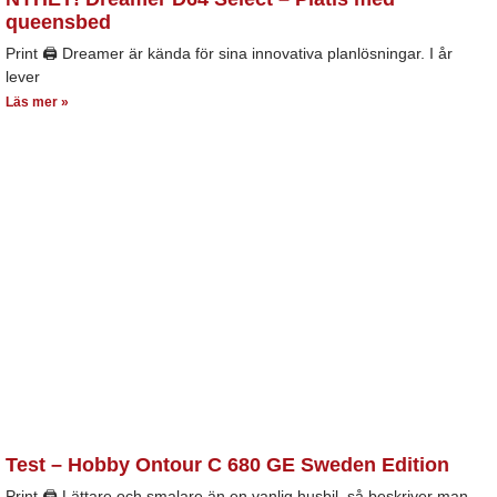
queensbed
Print 🖨 Dreamer är kända för sina innovativa planlösningar. I år
lever
Läs mer »
Test – Hobby Ontour C 680 GE Sweden Edition
Print 🖨 Lättare och smalare än en vanlig husbil, så beskriver man