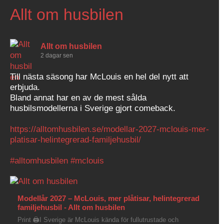
Allt om husbilen
Allt om husbilen
2 dagar sen
Till nästa säsong har McLouis en hel del nytt att
erbjuda.
Bland annat har en av de mest sålda
husbilsmodellerna i Sverige gjort comeback.
https://alltomhusbilen.se/modellar-2027-mclouis-mer-
platisar-helintegrerad-familjehusbil/
#alltomhusbilen
#mclouis
Modellår 2027 – McLouis, mer plåtisar, helintegrerad
familjehusbil - Allt om husbilen
Print 🖨I Sverige är McLouis kända för fullutrustade och