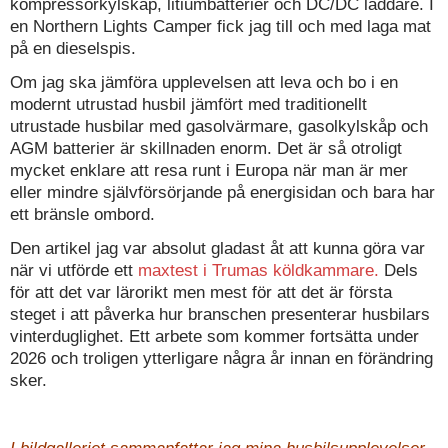
kompressorkylskåp, litiumbatterier och DC/DC laddare. I
en Northern Lights Camper fick jag till och med laga mat
på en dieselspis.
Om jag ska jämföra upplevelsen att leva och bo i en
modernt utrustad husbil jämfört med traditionellt
utrustade husbilar med gasolvärmare, gasolkylskåp och
AGM batterier är skillnaden enorm. Det är så otroligt
mycket enklare att resa runt i Europa när man är mer
eller mindre självförsörjande på energisidan och bara har
ett bränsle ombord.
Den artikel jag var absolut gladast åt att kunna göra var
när vi utförde ett
maxtest i Trumas köldkammare.
Dels
för att det var lärorikt men mest för att det är första
steget i att påverka hur branschen presenterar husbilars
vinterduglighet. Ett arbete som kommer fortsätta under
2026 och troligen ytterligare några år innan en förändring
sker.