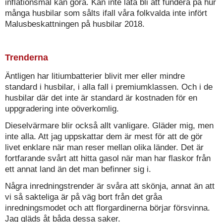
inflationsmål kan göra. Kan inte låta bli att fundera på hur
många husbilar som sålts ifall våra folkvalda inte infört
Malusbeskattningen på husbilar 2018.
Trenderna
Äntligen har litiumbatterier blivit mer eller mindre
standard i husbilar, i alla fall i premiumklassen. Och i de
husbilar där det inte är standard är kostnaden för en
uppgradering inte oöverkomlig.
Dieselvärmare blir också allt vanligare. Gläder mig, men
inte alla. Att jag uppskattar dem är mest för att de gör
livet enklare när man reser mellan olika länder. Det är
fortfarande svårt att hitta gasol när man har flaskor från
ett annat land än det man befinner sig i.
Några inredningstrender är svåra att skönja, annat än att
vi så sakteliga är på väg bort från det gråa
inredningsmodet och att florgardinerna börjar försvinna.
Jag gläds åt båda dessa saker.