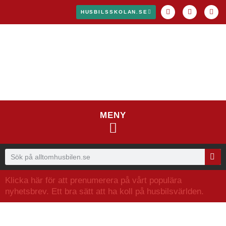
HUSBILSSKOLAN.SE
MENY
Klicka här för att prenumerera på vårt populära
nyhetsbrev. Ett bra sätt att ha koll på husbilsvärlden.