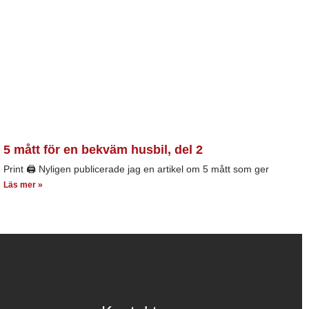
5 mått för en bekväm husbil, del 2
Print 🖨 Nyligen publicerade jag en artikel om 5 mått som ger
Läs mer »