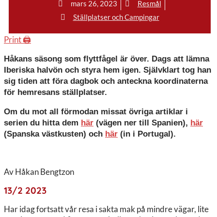
mars 26, 2023
Resmål
Ställplatser och Campingar
Print 🖨
Håkans säsong som flyttfågel är över. Dags att lämna
Iberiska halvön och styra hem igen. Självklart tog han
sig tiden att föra dagbok och anteckna koordinaterna
för hemresans ställplatser.
Om du mot all förmodan missat övriga artiklar i
serien du hitta dem
här
(vägen ner till Spanien),
här
(Spanska västkusten) och
här
(in i Portugal).
Av Håkan Bengtzon
13/2 2023
Har idag fortsatt vår resa i sakta mak på mindre vägar, lite