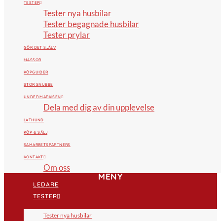
TESTER
Tester nya husbilar
Tester begagnade husbilar
Tester prylar
GÖR DET SJÄLV
MÄSSOR
KÖPGUIDER
STOR SNUBBE
UNDER MARKISEN
Dela med dig av din upplevelse
LATHUND
KÖP & SÄLJ
SAMARBETSPARTNERS
KONTAKT
Om oss
MENY
LEDARE
TESTER
Tester nya husbilar