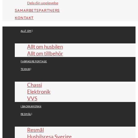
Dela din upplevelse
SAMARBETSPARTNERS
KONTAKT
ALLT OM
Allt om husbilen
Allt om tillbehör
FABRIKSREPORTAGE
TEKNIK
Chassi
Elektronik
VVS
I BACKKAMERAN
RESMÅL
Resmål
Husbilsresa Sverige