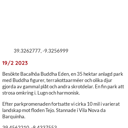
39.3262777, -9.3256999
19/2 2023
Besökte Bacalhôa Buddha Eden, en 35 hektar anlagd park
med Buddha figurer, terrakottaarméer och olika djur
gjorda av gammal plåt och andra skrotdelar. En fin park att
strosa omkring i. Lugn och harmonisk.
Efter parkpromenaden fortsatte vi cirka 10 mil i varierat
landskap mot floden Tejo. Stannade i Vila Nova da
Barquinha.
39.4562210, -8.4337553