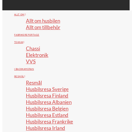
ALLT OM
Allt om husbilen
Allt om tillbehör
FABRIKSREPORTAGE
TEKNIK
Chassi
Elektronik
VVS
I BACKKAMERAN
RESMÅL
Resmål
Husbilsresa Sverige
Husbilsresa Finland
Husbilsresa Albanien
Husbilsresa Belgien
Husbilsresa Estland
Husbilsresa Frankrike
Husbilsresa Irland