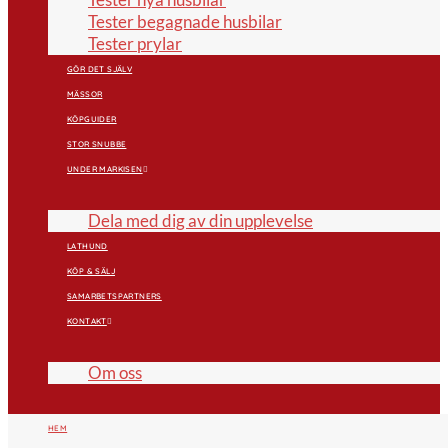
Tester begagnade husbilar
Tester prylar
GÖR DET SJÄLV
MÄSSOR
KÖPGUIDER
STOR SNUBBE
UNDER MARKISEN
Dela med dig av din upplevelse
LATHUND
KÖP & SÄLJ
SAMARBETSPARTNERS
KONTAKT
Om oss
HEM