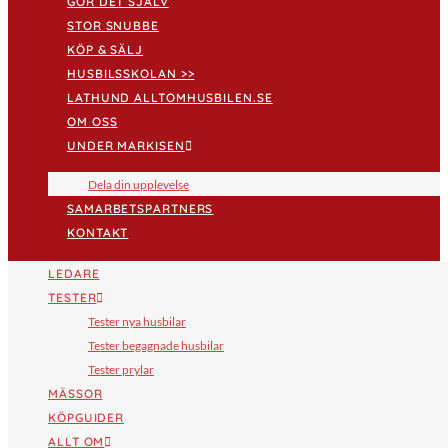
GÖR DET SJÄLV
STOR SNUBBE
KÖP & SÄLJ
HUSBILSSKOLAN >>
LATHUND ALLTOMHUSBILEN.SE
OM OSS
UNDER MARKISEN
Dela din upplevelse
SAMARBETSPARTNERS
KONTAKT
LEDARE
TESTER
Tester nya husbilar
Tester begagnade husbilar
Tester prylar
MÄSSOR
KÖPGUIDER
ALLT OM