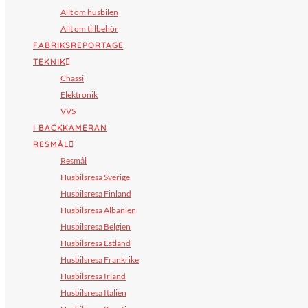
Allt om husbilen
Allt om tillbehör
FABRIKSREPORTAGE
TEKNIK
Chassi
Elektronik
VVS
I BACKKAMERAN
RESMÅL
Resmål
Husbilsresa Sverige
Husbilsresa Finland
Husbilsresa Albanien
Husbilsresa Belgien
Husbilsresa Estland
Husbilsresa Frankrike
Husbilsresa Irland
Husbilsresa Italien