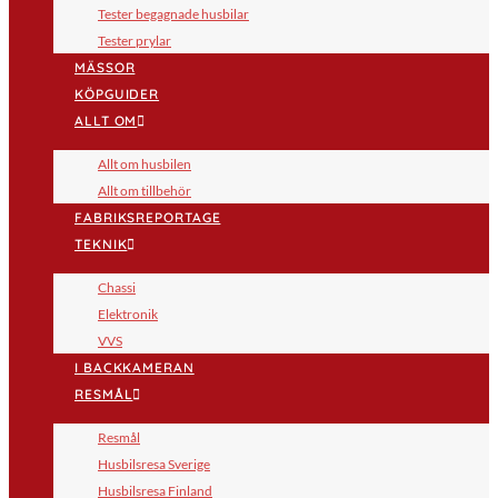
Tester begagnade husbilar
Tester prylar
MÄSSOR
KÖPGUIDER
ALLT OM
Allt om husbilen
Allt om tillbehör
FABRIKSREPORTAGE
TEKNIK
Chassi
Elektronik
VVS
I BACKKAMERAN
RESMÅL
Resmål
Husbilsresa Sverige
Husbilsresa Finland