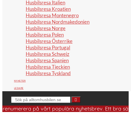
Husbilsresa Italien
Husbilsresa Kroatien
Husbilsresa Montenegro
Husbilsresa Nordmakedonien
Husbilsresa Norge
Husbilsresa Polen
Husbilsresa Österrike
Husbilsresa Portugal
Husbilsresa Schweiz
Husbilsresa Spanien
Husbilsresa Tjeckien
Husbilsresa Tyskland
NYHETER
LEDARE
Sök
numerera på vårt populära nyhetsbrev. Ett bra sätt att 