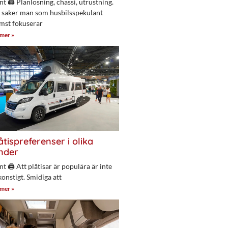
nt 🖨 Planlösning, chassi, utrustning.
 saker man som husbilsspekulant
mst fokuserar
 mer »
åtispreferenser i olika
nder
nt 🖨 Att plåtisar är populära är inte
konstigt. Smidiga att
 mer »