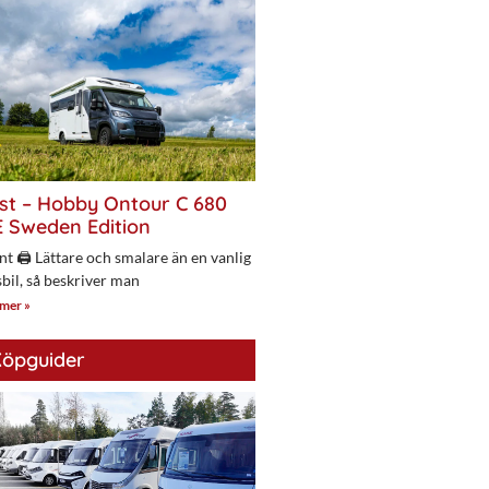
st – Hobby Ontour C 680
 Sweden Edition
nt 🖨 Lättare och smalare än en vanlig
bil, så beskriver man
 mer »
öpguider