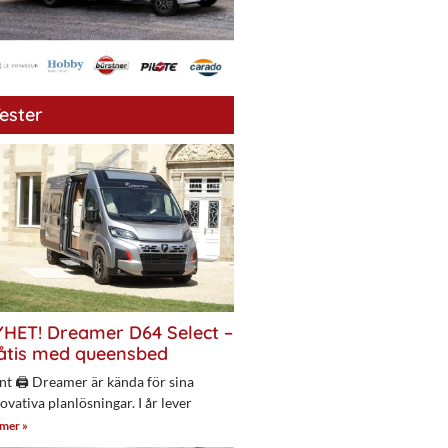
ester
HET! Dreamer D64 Select –
åtis med queensbed
nt 🖨 Dreamer är kända för sina
ovativa planlösningar. I år lever
 mer »