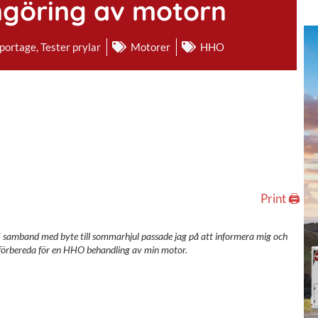
ngöring av motorn
eportage
,
Tester prylar
Motorer
HHO
Print 🖨
I samband med byte till sommarhjul passade jag på att informera mig och
förbereda för en HHO behandling av min motor.