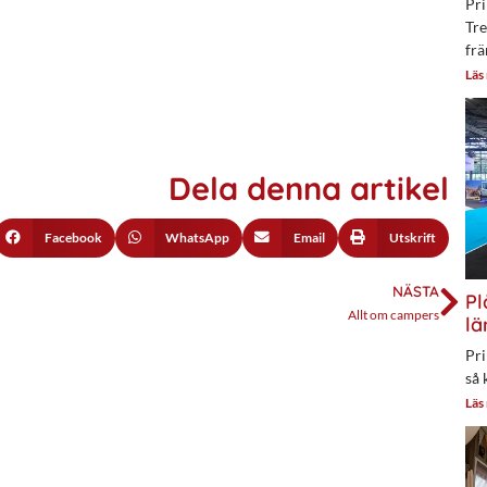
Pri
Tre
frä
Läs
Dela denna artikel
Facebook
WhatsApp
Email
Utskrift
NÄSTA
Pl
Allt om campers
lä
Pri
så 
Läs