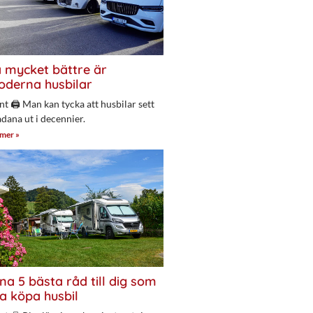
 mycket bättre är
derna husbilar
nt 🖨 Man kan tycka att husbilar sett
adana ut i decennier.
 mer »
na 5 bästa råd till dig som
a köpa husbil