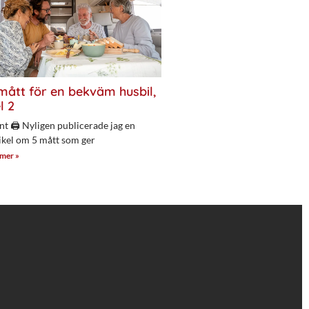
mått för en bekväm husbil,
l 2
nt 🖨 Nyligen publicerade jag en
ikel om 5 mått som ger
 mer »