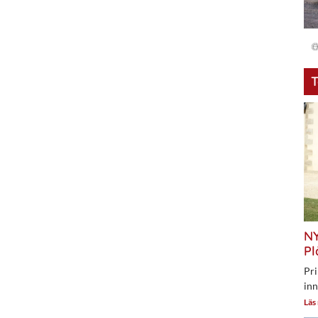
T
NY
Pl
Pri
inn
Läs