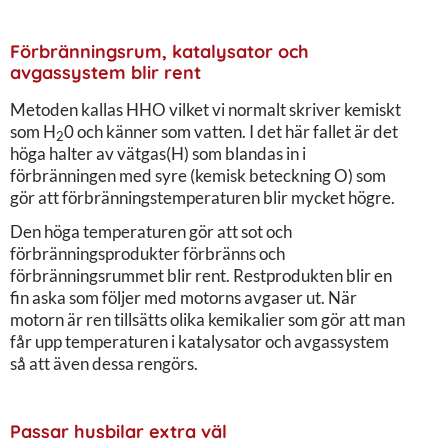
Förbränningsrum, katalysator och
avgassystem blir rent
Metoden kallas HHO vilket vi normalt skriver kemiskt
som H
0 och känner som vatten. I det här fallet är det
2
höga halter av vätgas(H) som blandas in i
förbränningen med syre (kemisk beteckning O) som
gör att förbränningstemperaturen blir mycket högre.
Den höga temperaturen gör att sot och
förbränningsprodukter förbränns och
förbränningsrummet blir rent. Restprodukten blir en
fin aska som följer med motorns avgaser ut. När
motorn är ren tillsätts olika kemikalier som gör att man
får upp temperaturen i katalysator och avgassystem
så att även dessa rengörs.
Passar husbilar extra väl