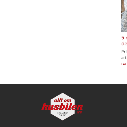
5 
de
Pri
art
Läs