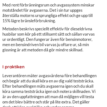
Med rent förbränningsrum och avgassystem minskar
motståndet för avgaserna. Det i sin tur uppges
återställa motorns ursprungliga effekt och ge upp till
15% lägre bränsleförbrukning.
Metoden beskrivs speciellt effektiv för dieseldrivna
husbilar som kör på ett stillsamt sätt och sällan varvas
ur ordentligt. Den fungerar även för bensinmotorer,
men en bensindriven bil varvas ju oftare ur, så min
gissning är att metoden då gör mindre skillnad.
I praktiken
Leverantören mäter avgasvärdena före behandlingen
och begär att du skall köra en av dig vald teststräcka.
Efter behandlingen mäts avgaserna igen och du skall
köra samma teststräcka igen och notera skillnaden. Vi
är av den uppfattningen att man då möjligen vill testa
om det blev bättre och står på lite extra. Det gäller