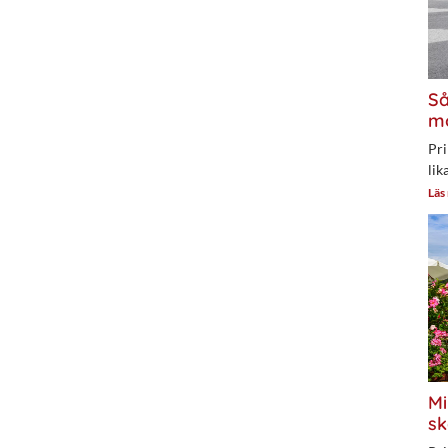
Så
mo
Pri
lik
Läs
Mi
sk