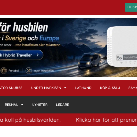
HUS
STOR SNUBBE
UNDER MARKISEN
LATHUND
KÖP & SÄLJ
SAM
RESMÅL
NYHETER
LEDARE
å husbilsvärlden.
Klicka här för att prenumerera p