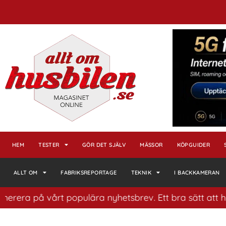
HEM
TESTER
GÖR DET SJÄLV
MÄSSOR
KÖPGUIDER
ALLT OM
FABRIKSREPORTAGE
TEKNIK
I BACKKAMERAN
på vårt populära nyhetsbrev. Ett bra sätt att ha koll p