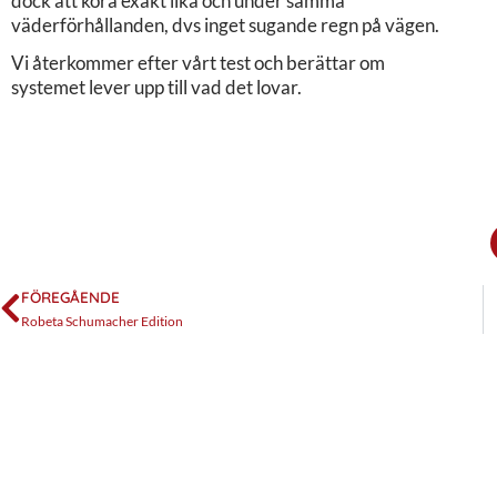
dock att köra exakt lika och under samma
väderförhållanden, dvs inget sugande regn på vägen.
Vi återkommer efter vårt test och berättar om
systemet lever upp till vad det lovar.
FÖREGÅENDE
Robeta Schumacher Edition