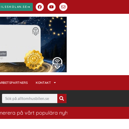
BILSSKOLAN.SE
ARBETSPARTNERS
KONTAKT
å vårt populära nyhetsbrev. Ett bra sätt att ha koll på