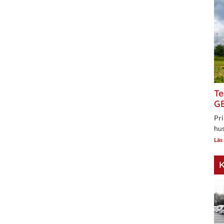
Te
GE
Pri
hus
Läs
K