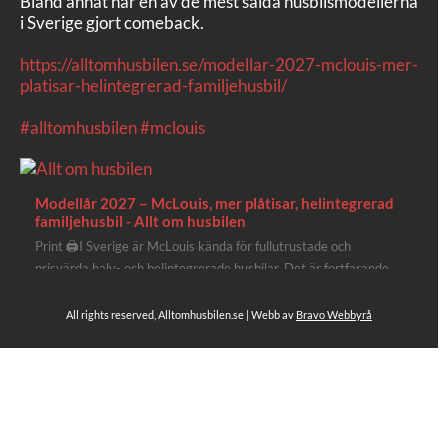
Bland annat har en av de mest sålda husbilsmodellerna
i Sverige gjort comeback.
https://alltomhusbilen.se/modellar-2027-mclouis-mer-
platisar-helintegrerad-familjehusbil/
#alltomhusbilen
#mclouis
Modellår 2027 – McLouis, mer plåtisar, helintegrerad
familjehusbil - Allt om husbilen
Print 🖨I Sverige är McLouis kända för fullutrustade och
prisvärda halv- och helintegrerade husbilar. Det är fortfarande
där de lägger mest krut. Men till 2027 får även deras
plåtisutbud lite extra kärlek med hela 3 nya utrustningsnivåer.
All rights reserved, Alltomhusbilen.se | Webb av
Bravo Webbyrå
Av Stefan Janeld Det vimlar inte direkt av husb...
Se hela på Facebook
Allt om husbilen
2 dagar sen