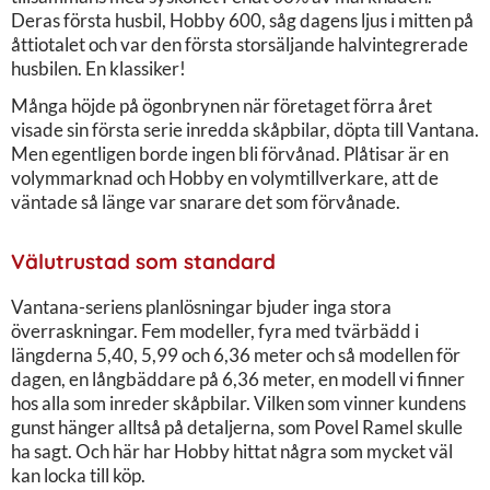
Deras första husbil, Hobby 600, såg dagens ljus i mitten på
åttiotalet och var den första storsäljande halvintegrerade
husbilen. En klassiker!
Många höjde på ögonbrynen när företaget förra året
visade sin första serie inredda skåpbilar, döpta till Vantana.
Men egentligen borde ingen bli förvånad. Plåtisar är en
volymmarknad och Hobby en volymtillverkare, att de
väntade så länge var snarare det som förvånade.
Välutrustad som standard
Vantana-seriens planlösningar bjuder inga stora
överraskningar. Fem modeller, fyra med tvärbädd i
längderna 5,40, 5,99 och 6,36 meter och så modellen för
dagen, en långbäddare på 6,36 meter, en modell vi finner
hos alla som inreder skåpbilar. Vilken som vinner kundens
gunst hänger alltså på detaljerna, som Povel Ramel skulle
ha sagt. Och här har Hobby hittat några som mycket väl
kan locka till köp.