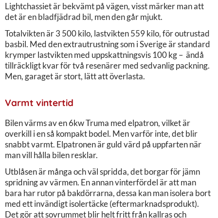
Lightchassiet är bekvämt på vägen, visst märker man att
det är en bladfjädrad bil, men den går mjukt.
Totalvikten är 3 500 kilo, lastvikten 559 kilo, för outrustad
basbil. Med den extrautrustning som i Sverige är standard
krymper lastvikten med uppskattningsvis 100 kg – ändå
tillräckligt kvar för två resenärer med sedvanlig packning.
Men, garaget är stort, lätt att överlasta.
Varmt vintertid
Bilen värms av en 6kw Truma med elpatron, vilket är
overkill i en så kompakt bodel. Men varför inte, det blir
snabbt varmt. Elpatronen är guld värd på uppfarten när
man vill hålla bilen resklar.
Utblåsen är många och väl spridda, det borgar för jämn
spridning av värmen. En annan vinterfördel är att man
bara har rutor på bakdörrarna, dessa kan man isolera bort
med ett invändigt isolertäcke (eftermarknadsprodukt).
Det gör att sovrummet blir helt fritt från kallras och