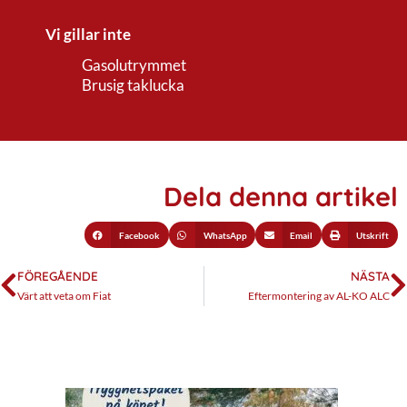
Vi gillar inte
Gasolutrymmet
Brusig taklucka
Dela denna artikel
Facebook
WhatsApp
Email
Utskrift
FÖREGÅENDE
NÄSTA
Värt att veta om Fiat
Eftermontering av AL-KO ALC