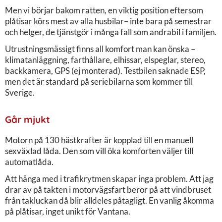
Men vi börjar bakom ratten, en viktig position eftersom
plåtisar körs mest av alla husbilar– inte bara på semestrar
och helger, de tjänstgör i många fall som andrabil i familjen.
Utrustningsmässigt finns all komfort man kan önska –
klimatanläggning, farthållare, elhissar, elspeglar, stereo,
backkamera, GPS (ej monterad). Testbilen saknade ESP,
men det är standard på seriebilarna som kommer till
Sverige.
Går mjukt
Motorn på 130 hästkrafter är kopplad till en manuell
sexväxlad låda. Den som vill öka komforten väljer till
automatlåda.
Att hänga med i trafikrytmen skapar inga problem. Att jag
drar av på takten i motorvägsfart beror på att vindbruset
från takluckan då blir alldeles påtagligt. En vanlig åkomma
på plåtisar, inget unikt för Vantana.