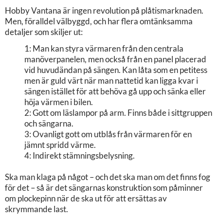
Hobby Vantana är ingen revolution på plåtismarknaden.
Men, föralldel välbyggd, och har flera omtänksamma
detaljer som skiljer ut:
1: Man kan styra värmaren från den centrala
manöverpanelen, men också från en panel placerad
vid huvudändan på sängen. Kan låta som en petitess
men är guld värt när man nattetid kan ligga kvar i
sängen istället för att behöva gå upp och sänka eller
höja värmen i bilen.
2: Gott om läslampor på arm. Finns både i sittgruppen
och sängarna.
3: Ovanligt gott om utblås från värmaren för en
jämnt spridd värme.
4: Indirekt stämningsbelysning.
Ska man klaga på något – och det ska man om det finns fog
för det – så är det sängarnas konstruktion som påminner
om plockepinn när de ska ut för att ersättas av
skrymmande last.