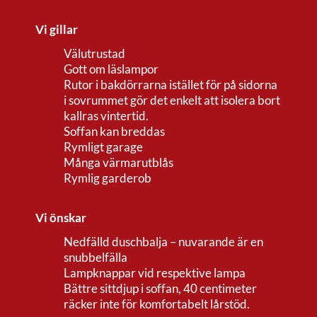
Vi gillar
Välutrustad
Gott om läslampor
Rutor i bakdörrarna istället för på sidorna
i sovrummet gör det enkelt att isolera bort
kallras vintertid.
Soffan kan breddas
Rymligt garage
Många värmarutblås
Rymlig garderob
Vi önskar
Nedfälld duschbalja – nuvarande är en
snubbelfälla
Lampknappar vid respektive lampa
Bättre sittdjup i soffan, 40 centimeter
räcker inte för komfortabelt lårstöd.