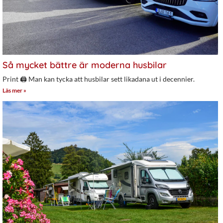
Så mycket bättre är moderna husbilar
Print 🖨 Man kan tycka att husbilar sett likadana ut i decennier.
Läs mer »