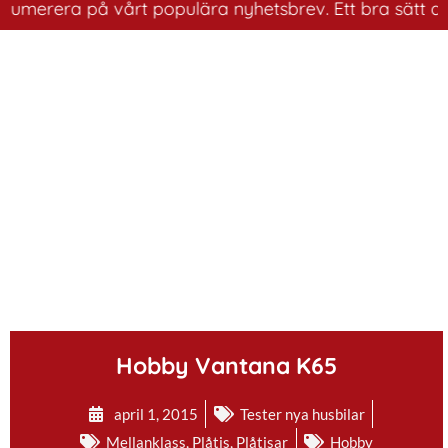
rera på vårt populära nyhetsbrev. Ett bra sätt att ha k
.
Hobby Vantana K65
april 1, 2015
Tester nya husbilar
Mellanklass
,
Plåtis
,
Plåtisar
Hobby