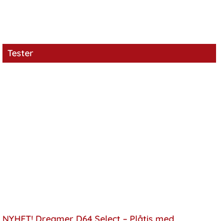
Tester
NYHET! Dreamer D64 Select – Plåtis med