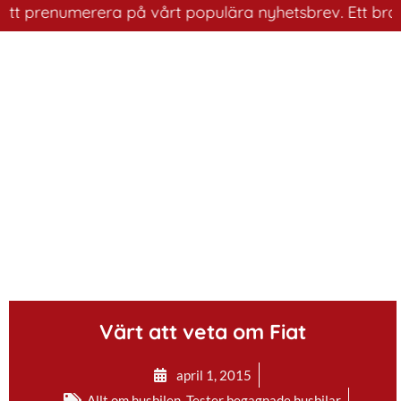
 prenumerera på vårt populära nyhetsbrev. Ett bra sätt 
.
Värt att veta om Fiat
april 1, 2015
Allt om husbilen
,
Tester begagnade husbilar