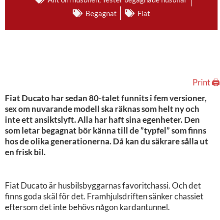
Begagnat
Fiat
Print 🖨
Fiat Ducato har sedan 80-talet funnits i fem versioner,
sex om nuvarande modell ska räknas som helt ny och
inte ett ansiktslyft. Alla har haft sina egenheter. Den
som letar begagnat bör känna till de ”typfel” som finns
hos de olika generationerna. Då kan du säkrare sålla ut
en frisk bil.
Fiat Ducato är husbilsbyggarnas favoritchassi. Och det
finns goda skäl för det. Framhjulsdriften sänker chassiet
eftersom det inte behövs någon kardantunnel.