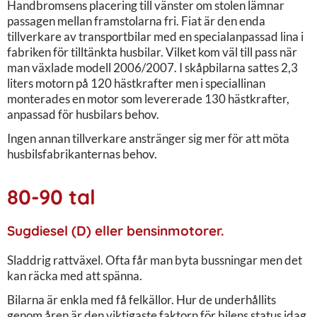
Handbromsens placering till vänster om stolen lämnar
passagen mellan framstolarna fri. Fiat är den enda
tillverkare av transportbilar med en specialanpassad lina i
fabriken för tilltänkta husbilar. Vilket kom väl till pass när
man växlade modell 2006/2007. I skåpbilarna sattes 2,3
liters motorn på 120 hästkrafter men i speciallinan
monterades en motor som levererade 130 hästkrafter,
anpassad för husbilars behov.
Ingen annan tillverkare anstränger sig mer för att möta
husbilsfabrikanternas behov.
80-90 tal
Sugdiesel (D) eller bensinmotorer.
Sladdrig rattväxel. Ofta får man byta bussningar men det
kan räcka med att spänna.
Bilarna är enkla med få felkällor. Hur de underhållits
genom åren är den viktigaste faktorn för bilens status idag.