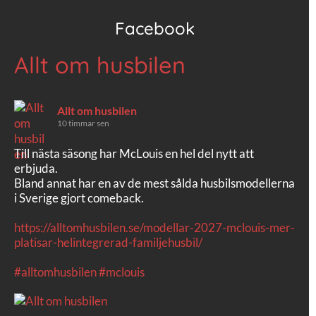
Facebook
Allt om husbilen
Allt om husbilen
10 timmar sen
Till nästa säsong har McLouis en hel del nytt att
erbjuda.
Bland annat har en av de mest sålda husbilsmodellerna
i Sverige gjort comeback.
https://alltomhusbilen.se/modellar-2027-mclouis-mer-
platisar-helintegrerad-familjehusbil/
#alltomhusbilen
#mclouis