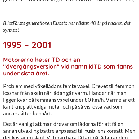
BildtFörsta generationen Ducato har nästan 40 år på nacken, det
syns.ext
1995 – 2001
Motorerna heter TD och en
”övergångsversion” vid namn idTD som fanns
under sista året.
Problem med växellådans femte växel. Drevet till femman
lossnar från axeln när lådan går varm. Händer när man
ligger kvar på femmans växel under 80 km/h. Värme är ett
känt knep att vidga metall och på så vis lossa vad som
annars sitter benhårt.
Det är vanligt att man drevar om lådorna för att få en
annan utväxling bättre anpassad till husbilens körsätt. Men
det kostar en slant. Vill man bara få fart på lådan är den