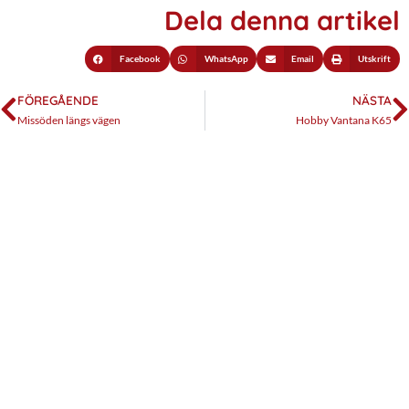
Dela denna artikel
Facebook
WhatsApp
Email
Utskrift
FÖREGÅENDE
NÄSTA
Missöden längs vägen
Hobby Vantana K65