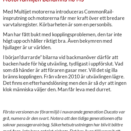
Med Multijet motorerna introduceras CommonRail-
insprutning och motorerna får mer kraft över ett bredare
varvtalsregister. Körbarheten är som en personbils.
Man har fått bukt med kopplingsproblemen, den tar inte
högt upp och håller riktigt bra. Även bekymren med
hjullager är ur världen.
I början”durrarde” bilarna vid backmanöver därför att
backen hade för hög utväxling, tydligast i uppförslut. Vad
som då händer är att föraren gasar mer. Vill det sig illa
bränns kopplingen. Från våren 2010 är utväxlingen lägre.
Det finns en efterhandslösning men den är så dyr att ingen
klok människa väljer den. Man får leva med durret.
Första versionen av förarmiljö i nuvarande generation Ducato var
grå, numera är den svart. Notera att den tidiga generationen ofta
saknar passagerarairbag. Säkerhetsutrustningen har blivit bättre
med åren. Inte bara antalet airbags. Det har även tillkommit ett