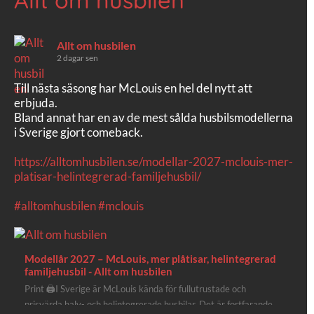
Allt om husbilen
2 dagar sen
Till nästa säsong har McLouis en hel del nytt att
erbjuda.
Bland annat har en av de mest sålda husbilsmodellerna
i Sverige gjort comeback.
https://alltomhusbilen.se/modellar-2027-mclouis-mer-
platisar-helintegrerad-familjehusbil/
#alltomhusbilen
#mclouis
Modellår 2027 – McLouis, mer plåtisar, helintegrerad
familjehusbil - Allt om husbilen
Print 🖨I Sverige är McLouis kända för fullutrustade och
prisvärda halv- och helintegrerade husbilar. Det är fortfarande