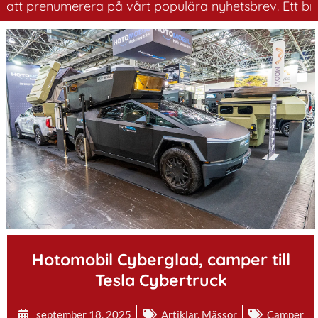
 prenumerera på vårt populära nyhetsbrev. Ett bra sätt 
.
Hotomobil Cyberglad, camper till
Tesla Cybertruck
september 18, 2025
Artiklar
,
Mässor
Camper