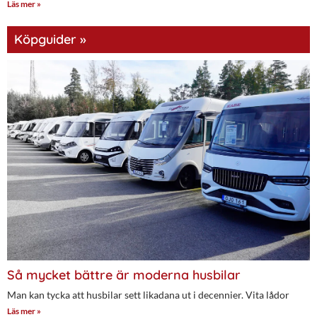
Läs mer »
Köpguider »
Så mycket bättre är moderna husbilar
Man kan tycka att husbilar sett likadana ut i decennier. Vita lådor
Läs mer »