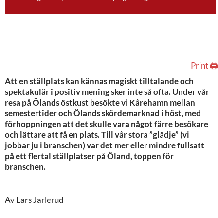
Print 🖨
Att en ställplats kan kännas magiskt tilltalande och
spektakulär i positiv mening sker inte så ofta. Under vår
resa på Ölands östkust besökte vi Kårehamn mellan
semestertider och Ölands skördemarknad i höst, med
förhoppningen att det skulle vara något färre besökare
och lättare att få en plats. Till vår stora ”glädje” (vi
jobbar ju i branschen) var det mer eller mindre fullsatt
på ett flertal ställplatser på Öland, toppen för
branschen.
Av Lars Jarlerud