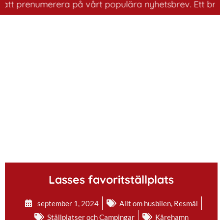
 prenumerera på vårt populära nyhetsbrev. Ett bra sätt 
.
Lasses favoritställplats
september 1, 2024
Allt om husbilen
,
Resmål
Ställplatser och Campingar
Kårehamn