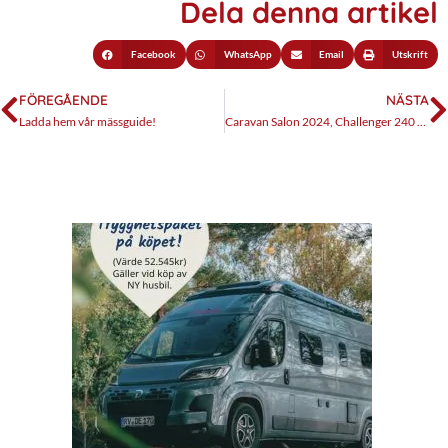
Dela denna artikel
Facebook
WhatsApp
Email
Utskrift
FÖREGÅENDE
NÄSTA
Ladda hem vår mässguide!
Caravan Salon 2024, Challenger 240 Etape Edition