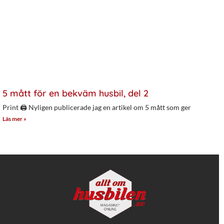
5 mått för en bekväm husbil, del 2
Print 🖨 Nyligen publicerade jag en artikel om 5 mått som ger
Läs mer »