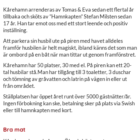
Kårehamn arrenderas av Tomas & Eva sedan ett flertal år
tillbaka och sköts av ”Hamnkapten” Stefan Milsten sedan
17 år. Han tar emot oss med ett stort leende och positiv
inställning.
Att parkera sin husbil ute på piren med havet alldeles
framför husbilen är helt magiskt, ibland känns det som man
är ombord på en båt när man tittar ut genom framfönstret.
Kårehamn har 50 platser, 30 med el. På piren kan ett 20-
tal husbilar stå.Man har tillgång till 3 toaletter, 3 duschar
och tömning av gråvatten och latrin på vägen in eller ut
från området.
Ställplatsen har öppet året runt över 5000 gästnätter/år.
Ingen förbokning kan ske, betalning sker på plats via Swish
eller till hamnkapten med kort.
Bra mat