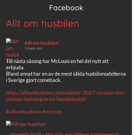
Facebook
Allt om husbilen
Allt om husbilen
3 dagar sen
Till nästa säsong har McLouis en hel del nytt att
erbjuda.
Bland annat har en av de mest sålda husbilsmodellerna
i Sverige gjort comeback.
https://alltomhusbilen.se/modellar-2027-mclouis-mer-
platisar-helintegrerad-familjehusbil/
#alltomhusbilen
#mclouis
Modellår 2027 – McLouis, mer plåtisar, helintegrerad