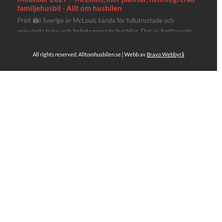
familjehusbil - Allt om husbilen
Print 🖨I Sverige är McLouis kända för fullutrustade och
prisvärda halv- och helintegrerade husbilar. Det är fortfarande
där de lägger mest krut. Men till 2027 får även deras
plåtisutbud lite extra kärlek med hela 3 nya utrustningsnivåer.
All rights reserved, Alltomhusbilen.se | Webb av
Bravo Webbyrå
Av Stefan Janeld Det vimlar inte direkt av husb...
4
Se hela på Facebook
Allt om husbilen
4 dagar sen
Rapidos senaste modell är en kompakt husbil med
långbäddar och face-to-face dinette.
Ser riktigt fin ut. Titta själv får du se.
https://alltomhusbilen.se/nyhet-rapido-c66-optimum-
line-utrustad-for-oberoende/
#alltomhusbilen
#rapido
#rapidoc66