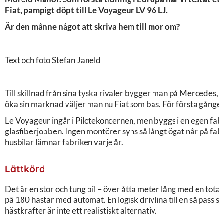
Fiat, pampigt döpt till Le Voyageur LV 96 LJ.
Är den månne något att skriva hem till mor om?
Text och foto Stefan Janeld
Till skillnad från sina tyska rivaler bygger man på Mercedes, 
öka sin marknad väljer man nu Fiat som bas. För första gånge
Le Voyageur ingår i Pilotekoncernen, men byggs i en egen fabr
glasfiberjobben. Ingen montörer syns så långt ögat når på f
husbilar lämnar fabriken varje år.
Lättkörd
Det är en stor och tung bil – över åtta meter lång med en tota
på 180 hästar med automat. En logisk drivlina till en så pas
hästkrafter är inte ett realistiskt alternativ.