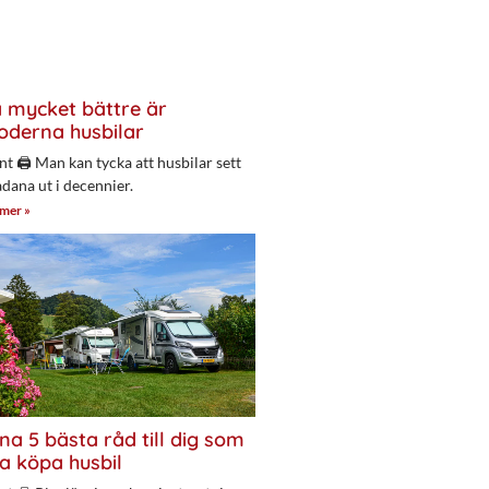
 mycket bättre är
derna husbilar
nt 🖨 Man kan tycka att husbilar sett
adana ut i decennier.
 mer »
na 5 bästa råd till dig som
a köpa husbil