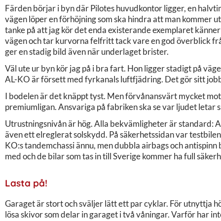
Färden börjar i byn där Pilotes huvudkontor ligger, en halvt
vägen löper en förhöjning som ska hindra att man kommer u
tanke på att jag kör det enda existerande exemplaret känner 
vägen och tar kurvorna felfritt tack vare en god överblick fr
ger en stadig bild även när underlaget brister.
Väl ute ur byn kör jag på i bra fart. Hon ligger stadigt på vä
AL-KO är försett med fyrkanals luftfjädring. Det gör sitt job
I bodelen är det knäppt tyst. Men förvånansvärt mycket motorl
premiumligan. Ansvariga på fabriken ska se var ljudet letar sig
Utrustningsnivån är hög. Alla bekvämligheter är standard: AC
även ett elreglerat solskydd. På säkerhetssidan var testbilen p
KO:s tandemchassi ännu, men dubbla airbags och antispinn 
med och de bilar som tas in till Sverige kommer ha full säker
Lasta på!
Garaget är stort och sväljer lätt ett par cyklar. För utnyttj
lösa skivor som delar in garaget i två våningar. Varför har int