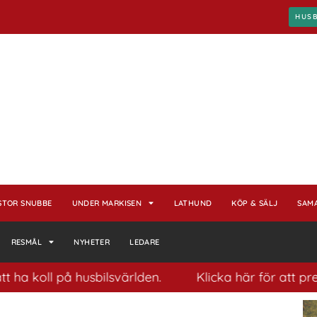
HUS
STOR SNUBBE
UNDER MARKISEN
LATHUND
KÖP & SÄLJ
SAM
RESMÅL
NYHETER
LEDARE
 husbilsvärlden.
Klicka här för att prenumerera på