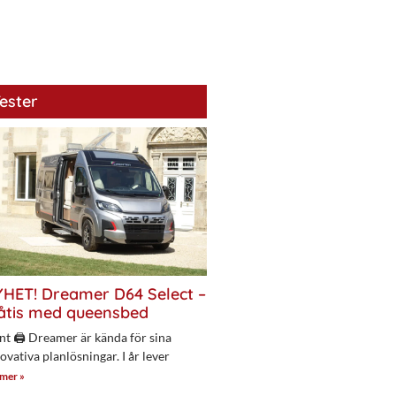
ester
HET! Dreamer D64 Select –
åtis med queensbed
nt 🖨 Dreamer är kända för sina
ovativa planlösningar. I år lever
 mer »