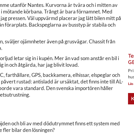
imme utanför Nantes. Kurvorna är tvära och i mitten av
t i mötande körbana. Trångt är bara förnamnet. Med
jag pressen. Väl uppvärmd placerar jag lätt bilen mitt på
ån förarplats. Backspeglarna av busstyp är stabila och
gen, sväljer ojämnheter även på grusvägar. Chassit från
b.
Te
jud letar sig in i kupén. Mer än vad som anstår en bil i
GE
 in och åtgärda, har jag blivit lovad.
Pri
, farthållare, GPS, backkamera, elhissar, elspeglar och
hus
åvert rustad: antisladd är ursäktat, det finns inte till AL-
Läs
borde vara standard. Den svenska importören håller
hetsutrustning.
K
a höjden och bli av med dödutrymmet finns ett system med
e fler bilar den lösningen?