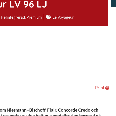
r LV 96 LJ
Helintegrerad
,
Premium
Le Voyageur
Print 🖨
 som Niesmann+Bischoff Flair, Concorde Credo och
tt exemplar av den helt nya modellserien baserad på