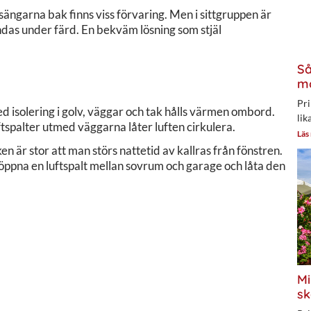
sängarna bak finns viss förvaring. Men i sittgruppen är
das under färd. En bekväm lösning som stjäl
Så
mo
Pri
isolering i golv, väggar och tak hålls värmen ombord.
lik
uftspalter utmed väggarna låter luften cirkulera.
Läs
 är stor att man störs nattetid av kallras från fönstren.
 öppna en luftspalt mellan sovrum och garage och låta den
Mi
sk