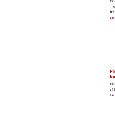
Pri
Tre
frä
Läs
Pl
lä
Pri
så 
Läs