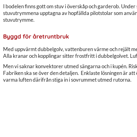
I bodelen finns gott om stuv i överskåp och garderob. Under 
stuvutrymmena upptagna av hopfällda pilotstolar som använ
stuvutrymme.
Byggd för åretruntbruk
Med uppvärmt dubbelgolv, vattenburen värme och rejält med 
Alla kranar och kopplingar sitter frostfritt i dubbelgolvet. L
Men vi saknar konvektorer utmed sängarna och i kupén. Risken
Fabriken ska se över den detaljen. Enklaste lösningen är att
varma luften därifrån stiga in i sovrummet utmed rutorna.