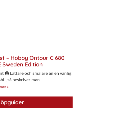
st – Hobby Ontour C 680
 Sweden Edition
nt 🖨 Lättare och smalare än en vanlig
bil, så beskriver man
 mer »
öpguider