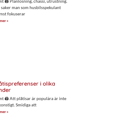
nt 🖨 Planlösning, chassi, utrustning.
 saker man som husbilsspekulant
mst fokuserar
 mer »
åtispreferenser i olika
nder
nt 🖨 Att plåtisar är populära är inte
konstigt. Smidiga att
 mer »