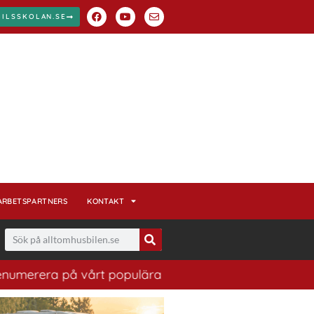
BILSSKOLAN.SE
ARBETSPARTNERS
KONTAKT
 vårt populära nyhetsbrev. Ett bra sätt att ha koll på 