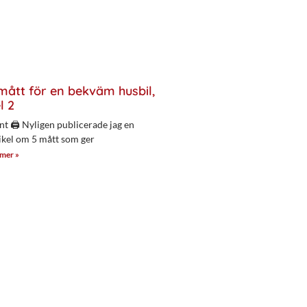
mått för en bekväm husbil,
l 2
nt 🖨 Nyligen publicerade jag en
ikel om 5 mått som ger
 mer »