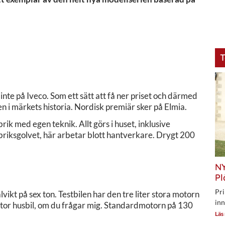
T
inte på Iveco. Som ett sätt att få ner priset och därmed
n i märkets historia. Nordisk premiär sker på Elmia.
ik med egen teknik. Allt görs i huset, inklusive
abriksgolvet, här arbetar blott hantverkare. Drygt 200
NY
Pl
Pri
lvikt på sex ton. Testbilen har den tre liter stora motorn
inn
s stor husbil, om du frågar mig. Standardmotorn på 130
Läs