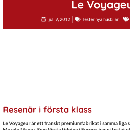
Le Voyageu
juli 9, 2012
Tester nya husbilar
Resenär i första klass
Le Voyageur är ett franskt premiumfabrikat i samma liga
Morelo Manor. Som första tidning i Europa har vi testat e