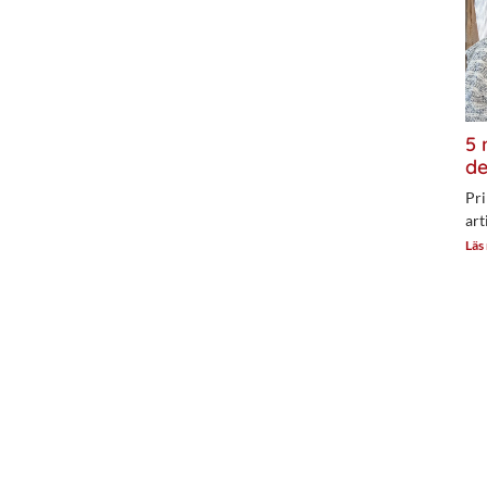
5 
de
Pri
art
Läs