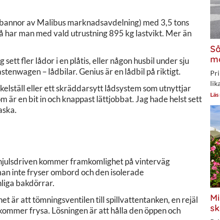
ag bannor av Malibus marknadsavdelning) med 3,5 tons
 Då har man med vald utrustning 895 kg lastvikt. Mer än
Så
mo
sett fler lådor i en plåtis, eller någon husbil under sju
stenwagen – lådbilar. Genius är en lådbil på riktigt.
Pri
lik
ykelställ eller ett skräddarsytt lådsystem som utnyttjar
Läs
är en bit in och knappast lättjobbat. Jag hade helst sett
aska.
yrhjulsdriven kommer framkomlighet på vinterväg
an inte fryser ombord och den isolerade
liga bakdörrar.
Mi
t är att tömningsventilen till spillvattentanken, en rejäl
sk
n kommer frysa. Lösningen är att hålla den öppen och