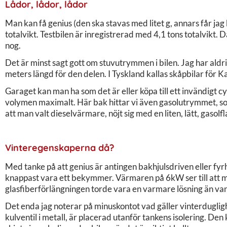
Lådor, lådor, lådor
Man kan få genius (den ska stavas med litet g, annars får j
totalvikt. Testbilen är inregistrerad med 4,1 tons totalvikt.
nog.
Det är minst sagt gott om stuvutrymmen i bilen. Jag har aldrig 
meters längd för den delen. I Tyskland kallas skåpbilar för Ka
Garaget kan man ha som det är eller köpa till ett invändigt c
volymen maximalt. Här bak hittar vi även gasolutrymmet, som 
att man valt dieselvärmare, nöjt sig med en liten, lätt, gasolfl
Vinteregenskaperna då?
Med tanke på att genius är antingen bakhjulsdriven eller f
knappast vara ett bekymmer. Värmaren på 6kW ser till att m
glasfiberförlängningen torde vara en varmare lösning än van
Det enda jag noterar på minuskontot vad gäller vinterduglighe
kulventil i metall, är placerad utanför tankens isolering. De