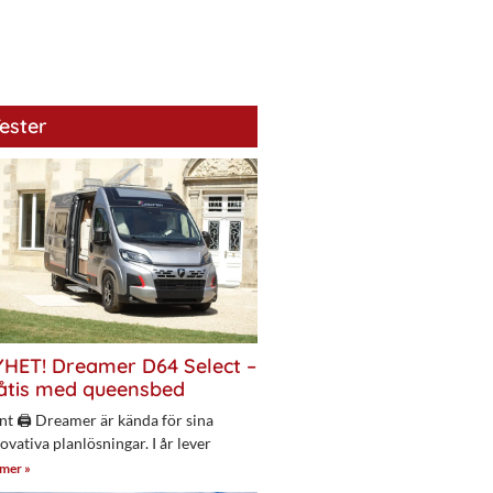
ester
HET! Dreamer D64 Select –
åtis med queensbed
nt 🖨 Dreamer är kända för sina
ovativa planlösningar. I år lever
 mer »