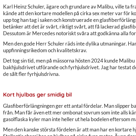
Karl Heinz Schuler, ägare och grundare av Malibu, ville ta 
kände att den kortare modellen på cirka sex meter var för kort
upp tog han tag i saken och konstruerade en glasfiberförläng
betänker att det är svårt, riktigt svårt, att få lackerad glasf
Dessutom är Mercedes notoriskt svåra att godkänna alla form
Men den gode Herr Schuler räds inte dylika utmaningar. Han 
uppfinningsrikedom och kvalitetskrav.
Det tog sin tid, men på mässorna hösten 2024 kunde Malibu s
bakhjulsdrivet utförande och fyrhjulsdrivet. Jag har testat 
de sålt fler fyrhjulsdrivna.
Kort hjulbas ger smidig bil
Glasfiberförlängningen ger ett antal fördelar. Man slipper b
från. Man får även ett mer ombonat sovrum som inte alls känn
gasolflaska kyler man inte heller ut hela bodelen eftersom ma
Men den kanske största fördelen är att man har en kortare hj