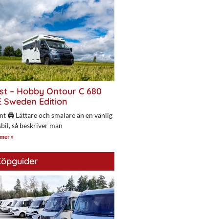
st – Hobby Ontour C 680
 Sweden Edition
nt 🖨 Lättare och smalare än en vanlig
bil, så beskriver man
 mer »
öpguider