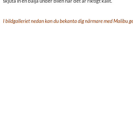
skjuta in en balja under bilen när det är riktigt kallt.
I bildgalleriet nedan kan du bekanta dig närmare med Malibu geni