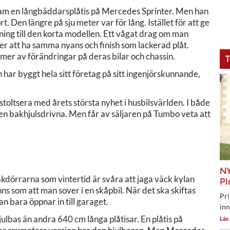
fram en långbäddarsplåtis på Mercedes Sprinter. Men han
. Den längre på sju meter var för lång. Istället för att ge
ning till den korta modellen. Ett vågat drag om man
iber att ha samma nyans och finish som lackerad plåt.
er av förändringar på deras bilar och chassin.
T
har byggt hela sitt företag på sitt ingenjörskunnande,
toltsera med årets största nyhet i husbilsvärlden. I både
den bakhjulsdrivna. Men får av säljaren på Tumbo veta att
NY
akdörrarna som vintertid är svåra att jaga väck kylan
Pl
s som att man sover i en skåpbil. När det ska skiftas
Pri
n bara öppnar in till garaget.
inn
ulbas än andra 640 cm långa plåtisar. En plåtis på
Läs