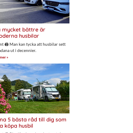
 mycket bättre är
derna husbilar
nt 🖨 Man kan tycka att husbilar sett
adana ut i decennier.
 mer »
na 5 bästa råd till dig som
a köpa husbil