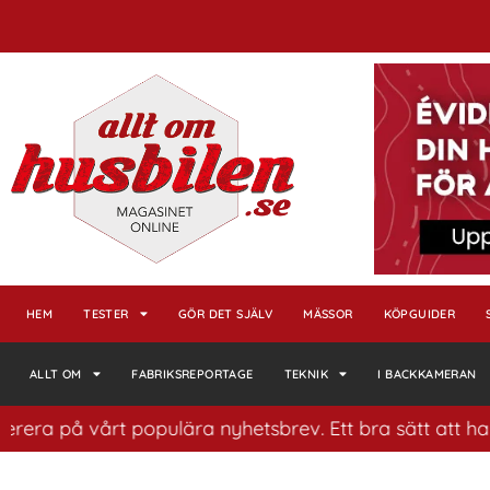
HEM
TESTER
GÖR DET SJÄLV
MÄSSOR
KÖPGUIDER
ALLT OM
FABRIKSREPORTAGE
TEKNIK
I BACKKAMERAN
 vårt populära nyhetsbrev. Ett bra sätt att ha koll på 