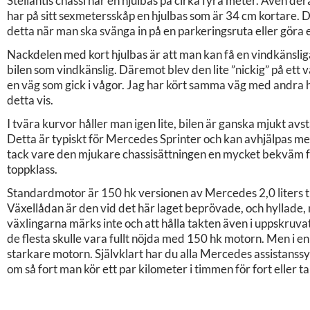
Stellantis chassi har en hjulbas på cirka fyra meter. Även 
har på sitt sexmetersskåp en hjulbas som är 34 cm kortare. 
detta när man ska svänga in på en parkeringsruta eller göra e
Nackdelen med kort hjulbas är att man kan få en vindkänsliga
bilen som vindkänslig. Däremot blev den lite ”nickig” på ett
en väg som gick i vågor. Jag har kört samma väg med andra h
detta vis.
I tvära kurvor håller man igen lite, bilen är ganska mjukt avs
Detta är typiskt för Mercedes Sprinter och kan avhjälpas m
tack vare den mjukare chassisättningen en mycket bekväm fär
toppklass.
Standardmotor är 150 hk versionen av Mercedes 2,0 liters tur
Växellådan är den vid det här laget beprövade, och hyllade, 
växlingarna märks inte och att hålla takten även i uppskruva
de flesta skulle vara fullt nöjda med 150 hk motorn. Men i 
starkare motorn. Självklart har du alla Mercedes assistans
om så fort man kör ett par kilometer i timmen för fort eller