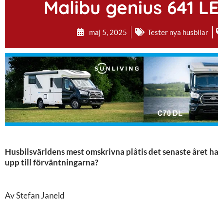
Malibu genius 641 LE,
maj 5, 2025
Tester nya husbilar
Husbilsvärldens mest omskrivna plåtis det senaste året har
upp till förväntningarna?
Av Stefan Janeld