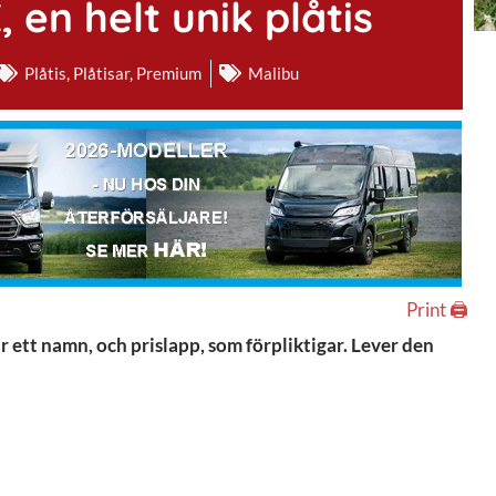
 en helt unik plåtis
Plåtis
,
Plåtisar
,
Premium
Malibu
Print 🖨
 ett namn, och prislapp, som förpliktigar. Lever den