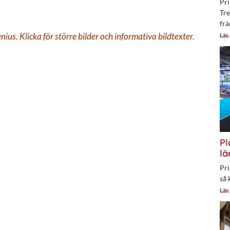
Pri
Tre
frä
us. Klicka för större bilder och informativa bildtexter.
Läs
Pl
lä
Pri
så 
Läs