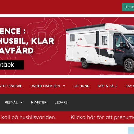
HUS
STOR SNUBBE
UNDER MARKISEN
LATHUND
KÖP & SÄLJ
SAM
RESMÅL
NYHETER
LEDARE
husbilsvärlden.
Klicka här för att prenumerera på 