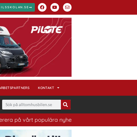
BILSSKOLAN.SE
ARBETSPARTNERS
KONTAKT
vårt populära nyhetsbrev. Ett bra sätt att ha koll på h