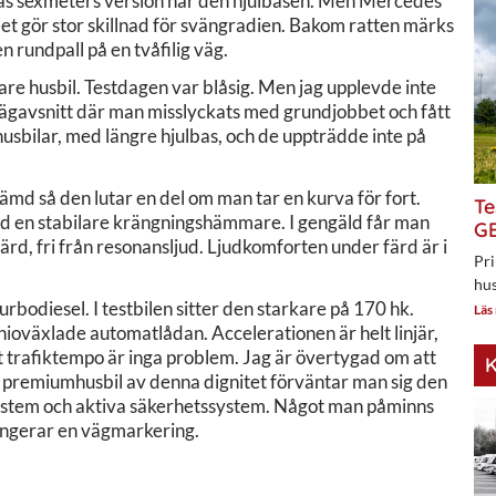
deras sexmeters version har den hjulbasen. Men Mercedes
Det gör stor skillnad för svängradien. Bakom ratten märks
n rundpall på en tvåfilig väg.
re husbil. Testdagen var blåsig. Men jag upplevde inte
 vägavsnitt där man misslyckats med grundjobbet och fått
usbilar, med längre hjulbas, och de uppträdde inte på
tämd så den lutar en del om man tar en kurva för fort.
Te
ed en stabilare krängningshämmare. I gengäld får man
GE
d, fri från resonansljud. Ljudkomforten under färd är i
Pri
hus
bodiesel. I testbilen sitter den starkare på 170 hk.
Läs
nioväxlade automatlådan. Accelerationen är helt linjär,
t trafiktempo är inga problem. Jag är övertygad om att
K
en premiumhusbil av denna dignitet förväntar man sig den
system och aktiva säkerhetssystem. Något man påminns
 tangerar en vägmarkering.