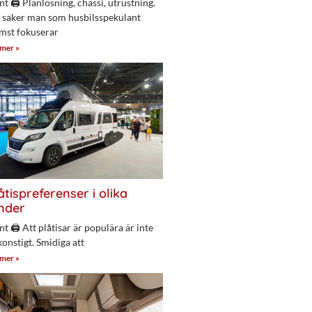
nt 🖨 Planlösning, chassi, utrustning.
 saker man som husbilsspekulant
mst fokuserar
 mer »
åtispreferenser i olika
nder
nt 🖨 Att plåtisar är populära är inte
konstigt. Smidiga att
 mer »