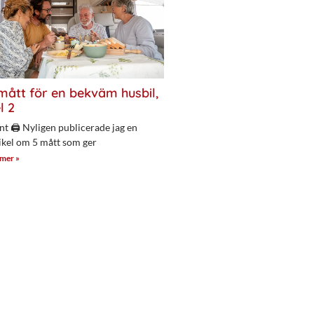
mått för en bekväm husbil,
l 2
nt 🖨 Nyligen publicerade jag en
ikel om 5 mått som ger
 mer »