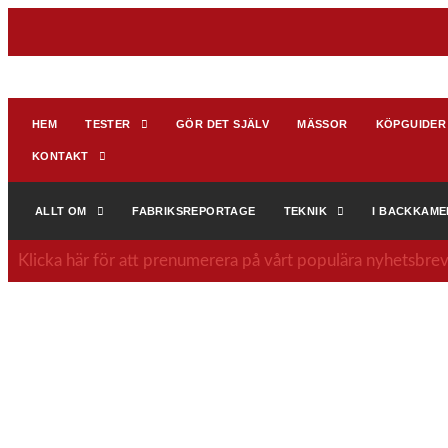
HEM
TESTER
GÖR DET SJÄLV
MÄSSOR
KÖPGUIDER
KONTAKT
ALLT OM
FABRIKSREPORTAGE
TEKNIK
I BACKKAM
Klicka här för att prenumerera på vårt populära nyhetsbrev. 