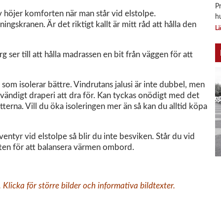
P
v höjer komforten när man står vid elstolpe.
h
gskranen. Är det riktigt kallt är mitt råd att hålla den
Lä
ser till att hålla madrassen en bit från väggen för att
om isolerar bättre. Vindrutans jalusi är inte dubbel, men
invändigt draperi att dra för. Kan tyckas onödigt med det
erna. Vill du öka isoleringen mer än så kan du alltid köpa
entyr vid elstolpe så blir du inte besviken. Står du vid
hytten för att balansera värmen ombord.
Klicka för större bilder och informativa bildtexter.