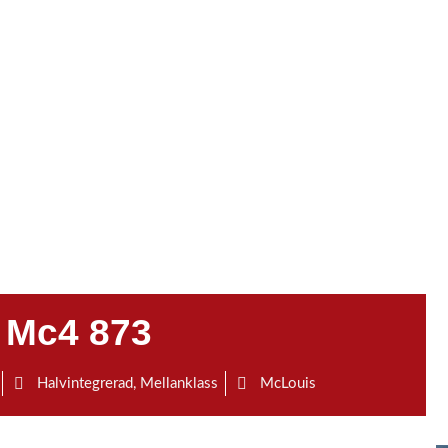
 Mc4 873
Halvintegrerad
,
Mellanklass
McLouis