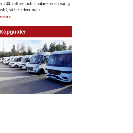
rint 🖨 Lättare och smalare än en vanlig
usbil, så beskriver man
s mer »
Köpguider