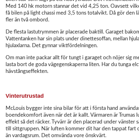
Med 140 hk motorn stannar det vid 4,25 ton. Oavsett vilket
få bilen på light chassi med 3,5 tons totalvikt. Då gör de
fler än två ombord.
De flesta lastutrymmen är placerade baktill. Garaget ba
Vattentanken har sin plats under dinettesoffan, mellan hjul
hjulaxlarna. Det gynnar viktfördelningen.
Om man inte packar allt för tungt i garaget och nöjer sig me
lasta bort de goda vägegenskaperna liten. Har du tunga elcy
hävstångseffekten.
Vinterutrustad
McLouis bygger inte sina bilar för att i första hand använd
boendekomfort även när det är kallt. Värmaren är Trumas 
effekt så det räcker. Tyvärr är den placerad under vänster 
till sittgruppen. När luften kommer dit har den tappat far
än vardagsrum. Det omvända vore önskvärt.