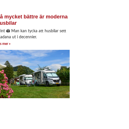
å mycket bättre är moderna
usbilar
rint 🖨 Man kan tycka att husbilar sett
kadana ut i decennier.
s mer »