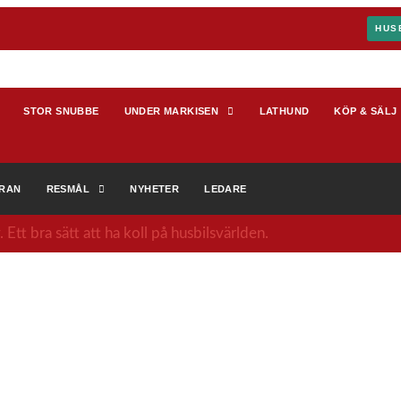
HUS
STOR SNUBBE
UNDER MARKISEN
LATHUND
KÖP & SÄLJ
ERAN
RESMÅL
NYHETER
LEDARE
Ett bra sätt att ha koll på husbilsvärlden.