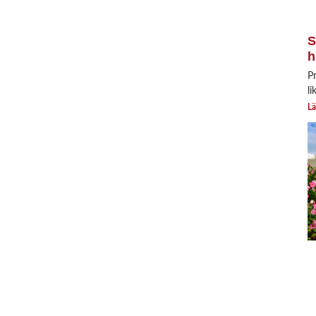
S
h
P
li
Lä