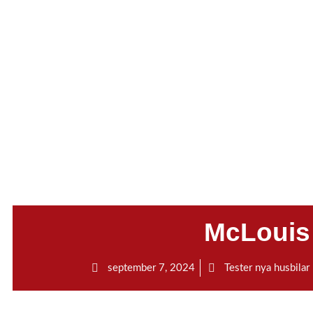
.
McLouis
september 7, 2024
Tester nya husbilar