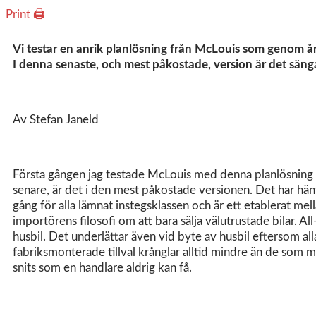
Print 🖨
Vi testar en anrik planlösning från McLouis som genom åren
I denna senaste, och mest påkostade, version är det sängar
Av Stefan Janeld
Första gången jag testade McLouis med denna planlösning v
senare, är det i den mest påkostade versionen. Det har hän
gång för alla lämnat instegsklassen och är ett etablerat me
importörens filosofi om att bara sälja välutrustade bilar. A
husbil. Det underlättar även vid byte av husbil eftersom alla
fabriksmonterade tillval krånglar alltid mindre än de som mo
snits som en handlare aldrig kan få.