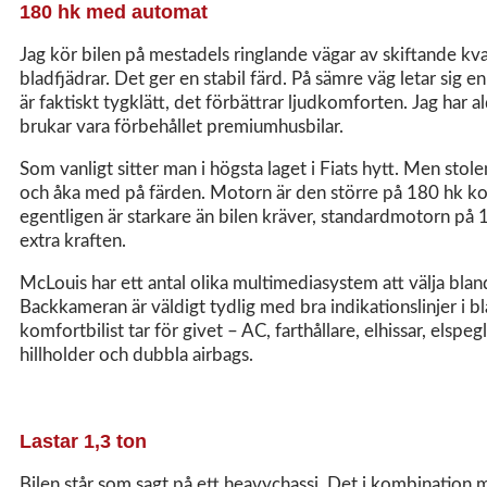
180 hk med automat
Jag kör bilen på mestadels ringlande vägar av skiftande kva
bladfjädrar. Det ger en stabil färd. På sämre väg letar sig e
är faktiskt tygklätt, det förbättrar ljudkomforten. Jag har al
brukar vara förbehållet premiumhusbilar.
Som vanligt sitter man i högsta laget i Fiats hytt. Men stole
och åka med på färden. Motorn är den större på 180 hk kopp
egentligen är starkare än bilen kräver, standardmotorn på 
extra kraften.
McLouis har ett antal olika multimediasystem att välja blan
Backkameran är väldigt tydlig med bra indikationslinjer i blå
komfortbilist tar för givet – AC, farthållare, elhissar, elspe
hillholder och dubbla airbags.
Lastar 1,3 ton
Bilen står som sagt på ett heavychassi. Det i kombination 