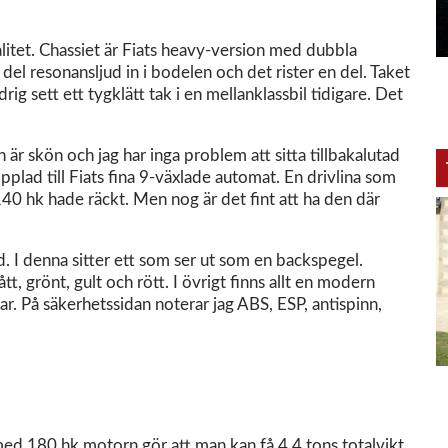
litet. Chassiet är Fiats heavy-version med dubbla
n del resonansljud in i bodelen och det rister en del. Taket
drig sett ett tygklätt tak i en mellanklassbil tidigare. Det
n är skön och jag har inga problem att sitta tillbakalutad
lad till Fiats fina 9-växlade automat. En drivlina som
140 hk hade räckt. Men nog är det fint att ha den där
d. I denna sitter ett som ser ut som en backspegel.
tt, grönt, gult och rött. I övrigt finns allt en modern
glar. På säkerhetssidan noterar jag ABS, ESP, antispinn,
med 180 hk motorn gör att man kan få 4,4 tons totalvikt.