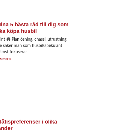
ina 5 bästa råd till dig som
ka köpa husbil
int 🖨 Planlösning, chassi, utrustning.
re saker man som husbilsspekulant
rämst fokuserar
s mer »
låtispreferenser i olika
änder