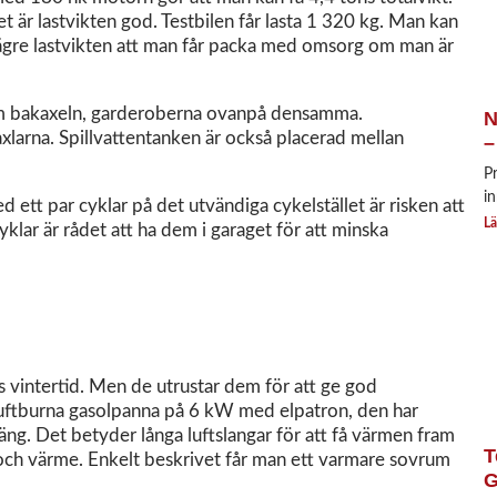
 är lastvikten god. Testbilen får lasta 1 320 kg. Man kan
n lägre lastvikten att man får packa med omsorg om man är
kom bakaxeln, garderoberna ovanpå densamma.
N
axlarna. Spillvattentanken är också placerad mellan
–
P
in
d ett par cyklar på det utvändiga cykelstället är risken att
Lä
klar är rådet att ha dem i garaget för att minska
as vintertid. Men de utrustar dem för att ge god
luftburna gasolpanna på 6 kW med elpatron, den har
säng. Det betyder långa luftslangar för att få värmen fram
T
t och värme. Enkelt beskrivet får man ett varmare sovrum
G