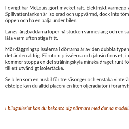
I övrigt har McLouis gjort mycket rätt. Elektriskt värmegol
Spillvattentanken är isolerad och uppvärmd, dock inte tömnin
öppen och ha en balja under bilen.
Längs långbäddarna löper hålstucken värmeslang och en sarg 
låta varmluften stiga fritt.
Mörkläggningsplisséerna i dörrarna är av den dubbla typen s
det är den aldrig. Förutom plisséerna och jalusin finns ett 
kommer stoppa en del strålningskyla minska draget runt fött
till ett utvändigt isolertäcke.
Se bilen som en husbil för tre säsonger och enstaka vinteräv
elstolpe kan du alltid placera en liten oljeradiator i förar
I bildgalleriet kan du bekanta dig närmare med denna modell. 