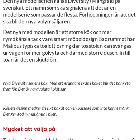
Den nya modellserien kallas Diversity (Mångfald på
svenska). Ett namn som ska signalera att det är en
modellserie som passar de flesta. Förhoppningen är att det
ska bli den nya volymsäljaren.
Det nya med modellen är ett större kök och mer
rymdkänsla tack vare smart möbeldesign Badrummet har
Malibus typiska toalettlösning där toastolen kan svängas
ur vägen för mer golvyta och därmed större dusch. In till
toan är det en skjutdörr.
Nya Diversity seriens kök. Med ett grundare skåp i köket blir det bänkyta
framför. Det är hårdvaluta i plåtisar
Kökets design medger fri sikt bakåt och en passage som inte känns trång.
Det ger god rymdkänsla i bilen.
Mycket att välja på