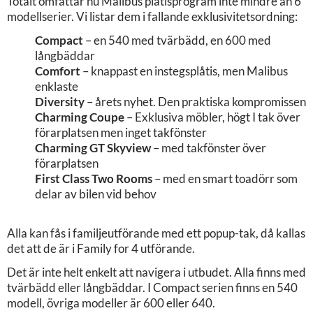
Totalt omfattar nu Malibus plåtisprogram inte mindre än 6
modellserier. Vi listar dem i fallande exklusivitetsordning:
Compact
– en 540 med tvärbädd, en 600 med
långbäddar
Comfort
– knappast en instegsplåtis, men Malibus
enklaste
Diversity
– årets nyhet. Den praktiska kompromissen
Charming Coupe
– Exklusiva möbler, högt I tak över
förarplatsen men inget takfönster
Charming GT Skyview
– med takfönster över
förarplatsen
First Class Two Rooms
– med en smart toadörr som
delar av bilen vid behov
Alla kan fås i familjeutförande med ett popup-tak, då kallas
det att de är i Family for 4 utförande.
Det är inte helt enkelt att navigera i utbudet. Alla finns med
tvärbädd eller långbäddar. I Compact serien finns en 540
modell, övriga modeller är 600 eller 640.