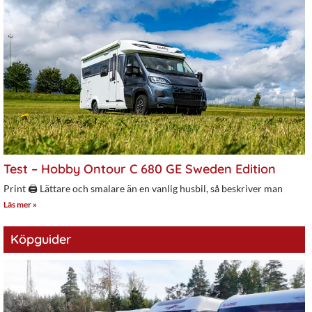
Test – Hobby Ontour C 680 GE Sweden Edition
Print 🖨 Lättare och smalare än en vanlig husbil, så beskriver man
Läs mer »
Köpguider