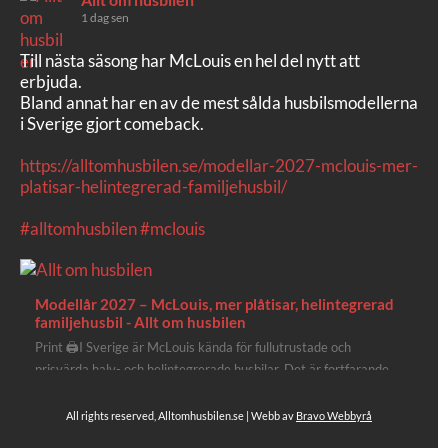
1 dag sen
Till nästa säsong har McLouis en hel del nytt att
erbjuda.
Bland annat har en av de mest sålda husbilsmodellerna
i Sverige gjort comeback.
https://alltomhusbilen.se/modellar-2027-mclouis-mer-
platisar-helintegrerad-familjehusbil/
#alltomhusbilen
#mclouis
Modellår 2027 – McLouis, mer plåtisar, helintegrerad
familjehusbil - Allt om husbilen
Print 🖨I Sverige är McLouis kända för fullutrustade och
prisvärda halv- och helintegrerade husbilar. Det är fortfarande
där de lägger mest krut. Men till 2027 får även deras
plåtisutbud lite extra kärlek med hela 3 nya utrustningsnivåer.
All rights reserved, Alltomhusbilen.se | Webb av
Bravo Webbyrå
Av Stefan Janeld Det vimlar inte direkt av husb...