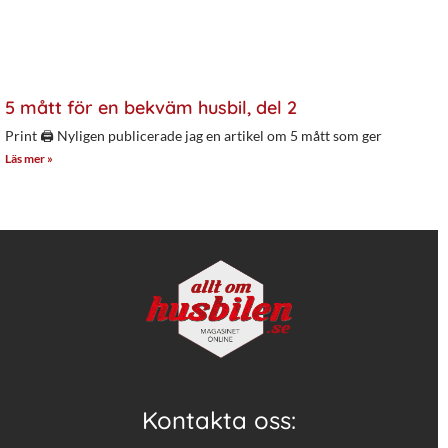
5 mått för en bekväm husbil, del 2
Print 🖨 Nyligen publicerade jag en artikel om 5 mått som ger
Läs mer »
Kontakta oss: