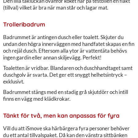
Den lilla takluckan ovanför köket har på testbilen en fläkt
(tillval) vilket är bra när man står och lagar mat.
Trolleribadrum
Badrummet är antingen dusch eller toalett. Skjuter du
undan den högra innerväggen med handfatet skapas en fin
och rejäl dusch. Eftersom alla ytor är vattentäta behövs
ingen gardin eller annan skiljevägg. Perfekt!
Toaletten är vridbar. Blandaren och duschhandtaget samt
duschgolv är svarta. Det ger ett snyggt helhetsintryck –
exklusivt.
Badrummet stängs med en stadig grå skjutdörr och intill
finns en vägg med klädkrokar.
Tänkt för två, men kan anpassas för fyra
Vill du att iSmove ska härbärgera fyra personer behöver
du ett antal tillvalspaket. Då kan den vänstra sittbänken