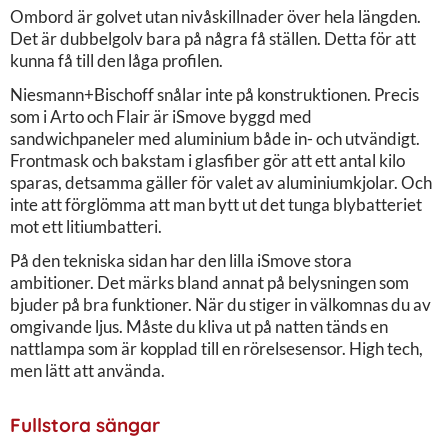
Ombord är golvet utan nivåskillnader över hela längden.
Det är dubbelgolv bara på några få ställen. Detta för att
kunna få till den låga profilen.
Niesmann+Bischoff snålar inte på konstruktionen. Precis
som i Arto och Flair är iSmove byggd med
sandwichpaneler med aluminium både in- och utvändigt.
Frontmask och bakstam i glasfiber gör att ett antal kilo
sparas, detsamma gäller för valet av aluminiumkjolar. Och
inte att förglömma att man bytt ut det tunga blybatteriet
mot ett litiumbatteri.
På den tekniska sidan har den lilla iSmove stora
ambitioner. Det märks bland annat på belysningen som
bjuder på bra funktioner. När du stiger in välkomnas du av
omgivande ljus. Måste du kliva ut på natten tänds en
nattlampa som är kopplad till en rörelsesensor. High tech,
men lätt att använda.
Fullstora sängar