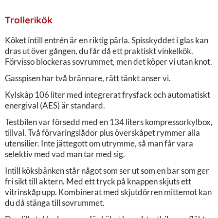
Trollerikök
Köket intill entrén är en riktig pärla. Spisskyddet i glas kan
dras ut över gången, du får då ett praktiskt vinkelkök.
Förvisso blockeras sovrummet, men det köper vi utan knot.
Gasspisen har två brännare, rätt tänkt anser vi.
Kylskåp 106 liter med integrerat frysfack och automatiskt
energival (AES) är standard.
Testbilen var försedd med en 134 liters kompressorkylbox,
tillval. Två förvaringslådor plus överskåpet rymmer alla
utensilier. Inte jättegott om utrymme, så man får vara
selektiv med vad man tar med sig.
Intill köksbänken står något som ser ut som en bar som ger
fri sikt till aktern. Med ett tryck på knappen skjuts ett
vitrinskåp upp. Kombinerat med skjutdörren mittemot kan
du då stänga till sovrummet.