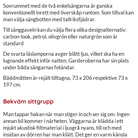
Sovrummet med de två enkelsängarna är ganska
konventionellt inrett med överskåp runtom. Som tillval kan
man välja sängbotten med tallriksfjädrar.
Till sänggaveln kan du välja flera olika designalternativ:
carbon-look, petrol, olivgrön eller naturgrön som är
standard
De svarta läslamporna avger blått ljus, vilket ska ha en
lugnande effekt inför natten. Garderoberna har sin plats
under båda sängarnas fotändar.
Bäddmåtten är rejält tilltagna, 73 x 206 respektive 73 x
197 cm.
Bekväm sittgrupp
Man tappar hakan när man stiger in och ser sig om. Ingen
annan bil kommer i närheten. Väggarna är klädda i ett
mjukt akustisk filtmaterial i ljusgrå nyans, till och med
insidan av dörren har man klätt. Det ger en varm känsla