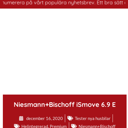
umerera på vårt populära nyhetsbrev. Ett bra sätt att h
.
Niesmann+Bischoff iSmove 6.9 E
december 16, 2020
Tester nya husbilar
Helintegrerad
,
Premium
Niesmann+Bischoff