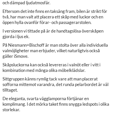
och dämpad ljudatmosfär.
Eftersom det inte finns en taksäng fram, bilen är strikt för
två, har man valt att placera ett skåp med luckor och en
öppen hylla ovanför förar- och passagerarstolen.
I versionen vi tittade på är de handtagslösa överskåpen
gjorda i ljus ek.
På Niesmann+Bischoff är man stolta över alla individuella
valmöjligheter man erbjuder, vilket naturligtvis också
gäller iSmove.
Skåpsluckorna kan också levereras i valnöt eller i vitt i
kombination med många olika möbelklädslar.
Sittgruppen känns rymlig tack vare att man placerat
sofforna mittemot varandra, det runda pelarbordet är väl
tilltaget.
De eleganta, svarta vägglamporna förtjänar en
komplimang. I det mörka taket finns snygga ledspots i olika
storlekar.