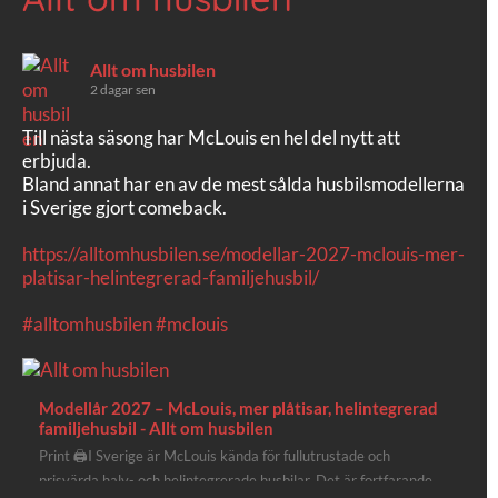
Allt om husbilen
2 dagar sen
Till nästa säsong har McLouis en hel del nytt att
erbjuda.
Bland annat har en av de mest sålda husbilsmodellerna
i Sverige gjort comeback.
https://alltomhusbilen.se/modellar-2027-mclouis-mer-
platisar-helintegrerad-familjehusbil/
#alltomhusbilen
#mclouis
Modellår 2027 – McLouis, mer plåtisar, helintegrerad
familjehusbil - Allt om husbilen
Print 🖨I Sverige är McLouis kända för fullutrustade och
prisvärda halv- och helintegrerade husbilar. Det är fortfarande