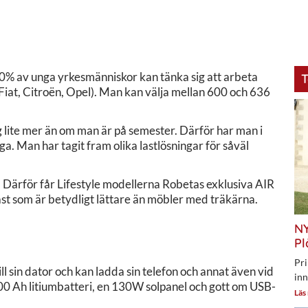
60% av unga yrkesmänniskor kan tänka sig att arbeta
T
(Fiat, Citroën, Opel). Man kan välja mellan 600 och 636
lite mer än om man är på semester. Därför har man i
 Man har tagit fram olika lastlösningar för såväl
og. Därför får Lifestyle modellerna Robetas exklusiva AIR
t som är betydligt lättare än möbler med träkärna.
NY
Pl
Pri
l sin dator och kan ladda sin telefon och annat även vid
inn
00 Ah litiumbatteri, en 130W solpanel och gott om USB-
Läs