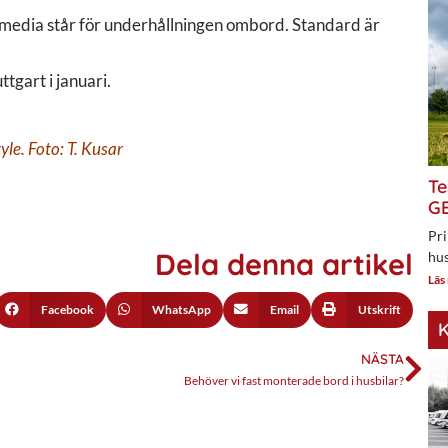
media står för underhållningen ombord. Standard är
tgart i januari.
yle.
Foto: T. Kusar
Te
GE
Pri
Dela denna artikel
hus
Läs
Facebook
WhatsApp
Email
Utskrift
K
NÄSTA
Behöver vi fast monterade bord i husbilar?