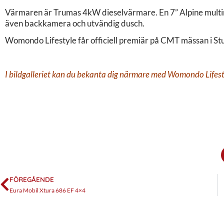
Värmaren är Trumas 4kW dieselvärmare. En 7” Alpine multi
även backkamera och utvändig dusch.
Womondo Lifestyle får officiell premiär på CMT mässan i Stut
I bildgalleriet kan du bekanta dig närmare med Womondo Lifest
FÖREGÅENDE
Eura Mobil Xtura 686 EF 4×4