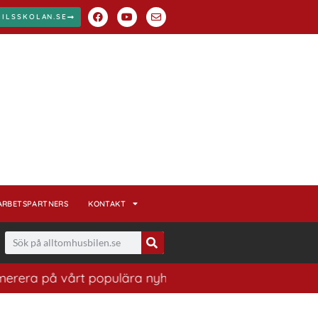
BILSSKOLAN.SE
ARBETSPARTNERS
KONTAKT
på vårt populära nyhetsbrev. Ett bra sätt att ha koll p