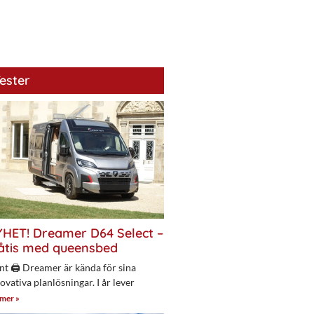
ester
HET! Dreamer D64 Select –
åtis med queensbed
nt 🖨 Dreamer är kända för sina
ovativa planlösningar. I år lever
 mer »