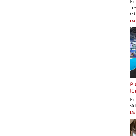
Pri
Tre
frä
Läs
Pl
lä
Pri
så 
Läs