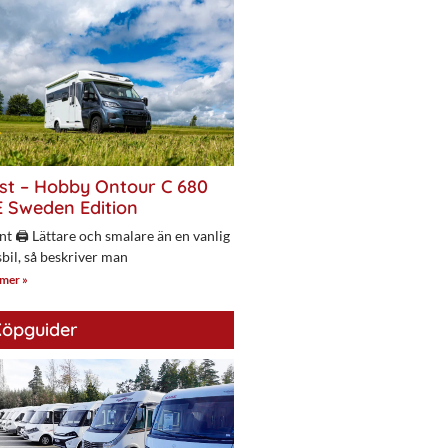
st – Hobby Ontour C 680
 Sweden Edition
nt 🖨 Lättare och smalare än en vanlig
bil, så beskriver man
 mer »
öpguider