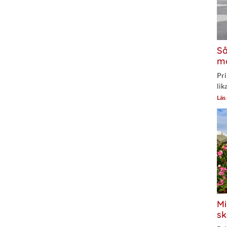
Så
mo
Pri
lik
Läs
Mi
sk