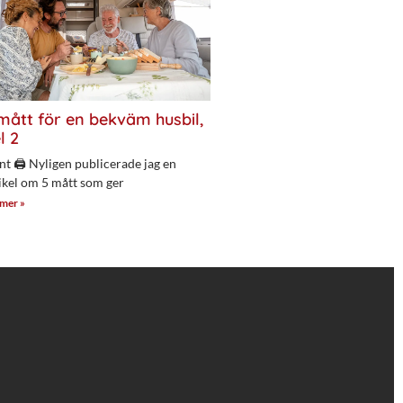
mått för en bekväm husbil,
l 2
nt 🖨 Nyligen publicerade jag en
ikel om 5 mått som ger
 mer »