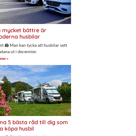
 mycket bättre är
derna husbilar
nt 🖨 Man kan tycka att husbilar sett
adana ut i decennier.
 mer »
na 5 bästa råd till dig som
a köpa husbil