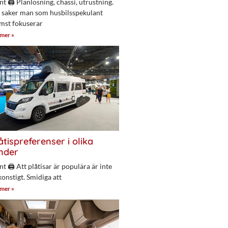
nt 🖨 Planlösning, chassi, utrustning.
 saker man som husbilsspekulant
mst fokuserar
 mer »
åtispreferenser i olika
nder
nt 🖨 Att plåtisar är populära är inte
konstigt. Smidiga att
 mer »