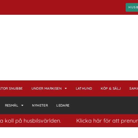
HUS
STOR SNUBBE
UNDER MARKISEN
LATHUND
KÖP & SÄLJ
SAM
RESMÅL
NYHETER
LEDARE
på husbilsvärlden.
Klicka här för att prenumerera 