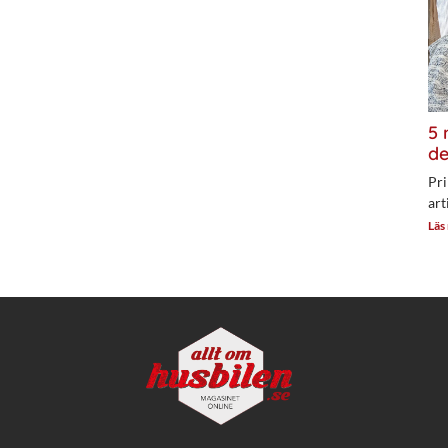
5 
de
Pri
art
Läs