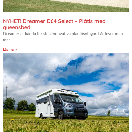
NYHET! Dreamer D64 Select – Plåtis med
queensbed
Dreamer är kända för sina innovativa planlösningar. I år lever man
mer
Läs mer »