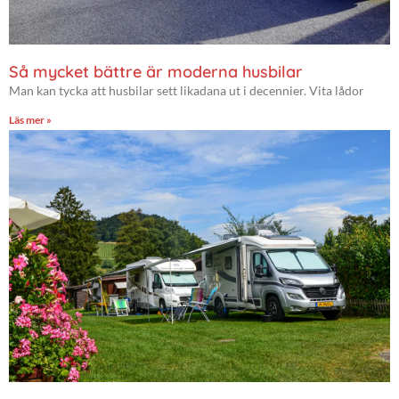
Så mycket bättre är moderna husbilar
Man kan tycka att husbilar sett likadana ut i decennier. Vita lådor
Läs mer »