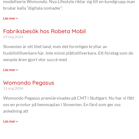
modellserie Womondo. Nya Lifestyle riktar sig till en kundgrupp man
brukar kalla ”digitala nomader”.
Läs mer »
Fabriksbesök hos Robeta Mobil
29 maj 2024
Slovenien är ett litet land, men det formligen kryllar av
husbilstillverkare här. Inte minst plåtistillverkare. Ett företag som de
senaste åren gjort stor succé med
Läs mer »
Womondo Pegasus
11 maj 2024
Womondo Pegasus premiärvisades på CMT i Stuttgart. Nu har vi fått
oss en provtur på hemmaplan i Slovenien. En färd som ger oss
anledning att
Läs mer »